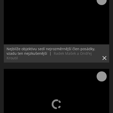
Nejblíže objektivu sedí nejrozměrnější člen posádky,
vzadu ten nejzkušenější
|
Radek Mašek a Ondřej
Kroutil