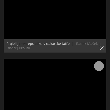
Projeli jsme republiku v dakarské tatře
|
Radek Mašek a
Ondřej Kroutil