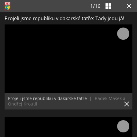
1
/
16
Projeli jsme republiku v dakarské tatře: Tady jedu já!
Projeli jsme republiku v dakarské tatře
|
Radek Mašek a
Ondřej Kroutil