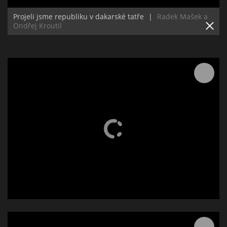
Projeli jsme republiku v dakarské tatře
|
Radek Mašek a
Ondřej Kroutil