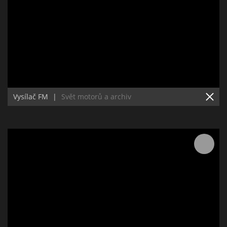
Vysílač FM
|
Svět motorů a archiv