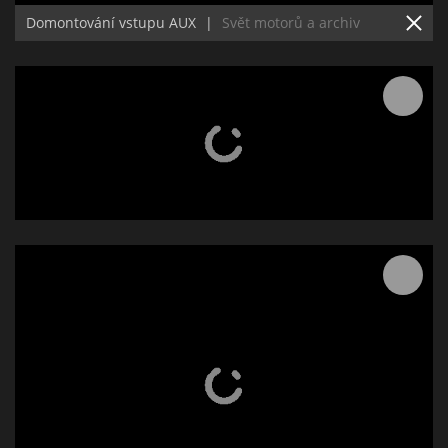
Domontování vstupu AUX
|
Svět motorů a archiv