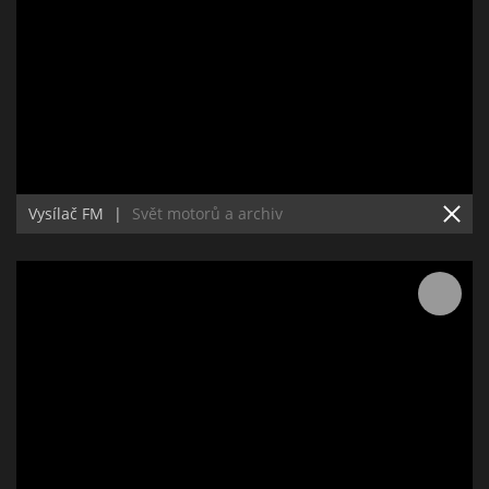
Vysílač FM
|
Svět motorů a archiv