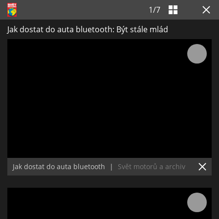
1
/
7
Jak dostat do auta bluetooth: Být stále mlád
Jak dostat do auta bluetooth
|
Svět motorů a archiv