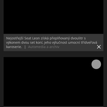
Nejostřejší Seat Leon získá přeplňovaný dvoulitr s
výkonem dvou set koní, jeho výlučnost umocní třídveřová
karoserie.
|
Automedia a archiv