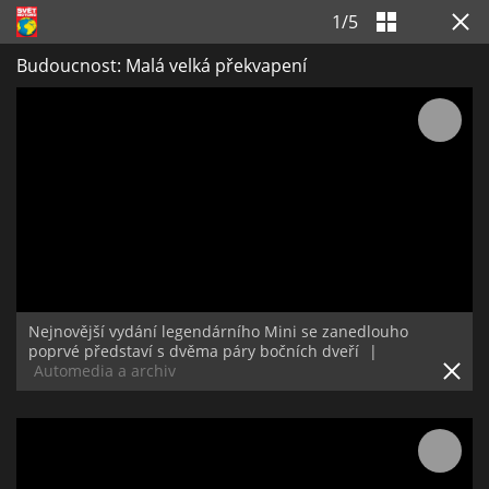
1
/
5
Budoucnost: Malá velká překvapení
Nejnovější vydání legendárního Mini se zanedlouho
poprvé představí s dvěma páry bočních dveří
|
Automedia a archiv