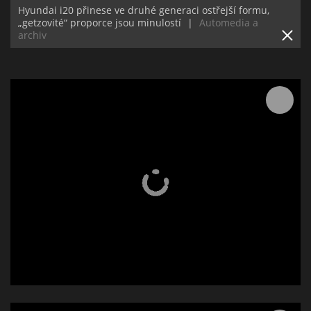
Hyundai i20 přinese ve druhé generaci ostřejší formu,
„getzovité“ proporce jsou minulostí
|
Automedia a
archiv