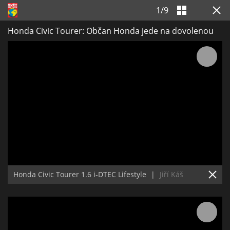
1
/
9
Honda Civic Tourer: Občan Honda jede na dovolenou
Honda Civic Tourer 1.6 i-DTEC Lifestyle
|
Jiří Káš