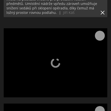
předmětů. Umístění nádrže vpředu zároveň umožňuje
snížení sedáků při sklopení opěradla, díky čemuž má
ložný prostor rovnou podlahu.
|
Jiří Káš