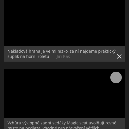
Nákladová hrana je velmi nízko, za ní najdeme praktický
šuplík na horní roletu
|
Jiří Káš
Vzhůru výklopné zadní sedáky Magic seat uvolňují rovné
místo na podlaze, vhodné pro převážení větších