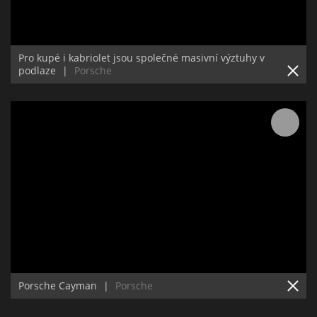
Pro kupé i kabriolet jsou společné masivní výztuhy v
podlaze
|
Porsche
Porsche Cayman
|
Porsche