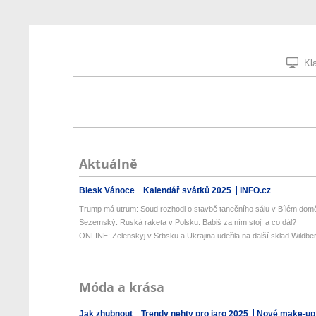
Kla
Aktuálně
Blesk Vánoce
Kalendář svátků 2025
INFO.cz
Trump má utrum: Soud rozhodl o stavbě tanečního sálu v Bílém dom
Sezemský: Ruská raketa v Polsku. Babiš za ním stojí a co dál?
ONLINE: Zelenskyj v Srbsku a Ukrajina udeřila na další sklad Wildberr
Móda a krása
Jak zhubnout
Trendy nehty pro jaro 2025
Nové make-up