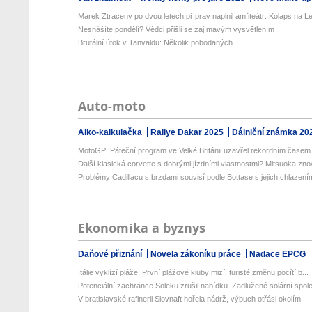
Marek Ztracený po dvou letech příprav naplnil amfiteátr: Kolaps na Let
Nesnášíte pondělí? Vědci přišli se zajímavým vysvětlením
Brutální útok v Tanvaldu: Několik pobodaných
Auto-moto
Alko-kalkulačka
Rallye Dakar 2025
Dálniční známka 20
MotoGP: Páteční program ve Velké Británii uzavřel rekordním časem 
Další klasická corvette s dobrými jízdními vlastnostmi? Mitsuoka znov
Problémy Cadillacu s brzdami souvisí podle Bottase s jejich chlazení
Ekonomika a byznys
Daňové přiznání
Novela zákoníku práce
Nadace EPCG
Itálie vyklízí pláže. První plážové kluby mizí, turisté změnu pocítí b...
Potenciální zachránce Soleku zrušil nabídku. Zadlužené solární spole
V bratislavské rafinerii Slovnaft hořela nádrž, výbuch otřásl okolím