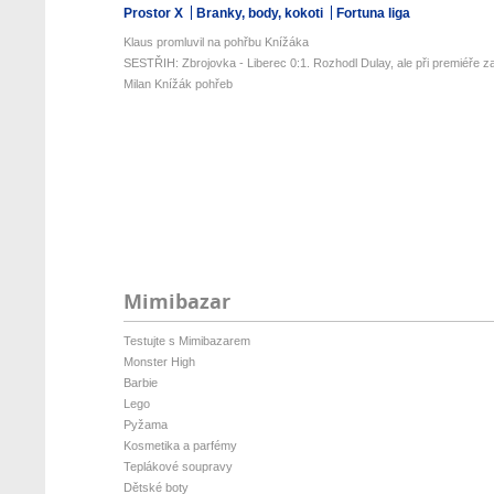
Prostor X
Branky, body, kokoti
Fortuna liga
Klaus promluvil na pohřbu Knížáka
SESTŘIH: Zbrojovka - Liberec 0:1. Rozhodl Dulay, ale při premiéře za
Milan Knížák pohřeb
Mimibazar
Testujte s Mimibazarem
Monster High
Barbie
Lego
Pyžama
Kosmetika a parfémy
Teplákové soupravy
Dětské boty