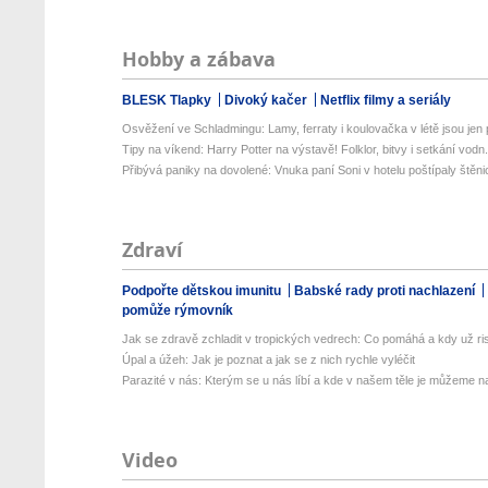
Hobby a zábava
BLESK Tlapky
Divoký kačer
Netflix filmy a seriály
Osvěžení ve Schladmingu: Lamy, ferraty i koulovačka v létě jsou jen p
Tipy na víkend: Harry Potter na výstavě! Folklor, bitvy i setkání vodn.
Přibývá paniky na dovolené: Vnuka paní Soni v hotelu poštípaly štěnic
Zdraví
Podpořte dětskou imunitu
Babské rady proti nachlazení
pomůže rýmovník
Jak se zdravě zchladit v tropických vedrech: Co pomáhá a kdy už ris
Úpal a úžeh: Jak je poznat a jak se z nich rychle vyléčit
Parazité v nás: Kterým se u nás líbí a kde v našem těle je můžeme naj
Video