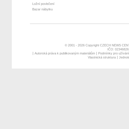
Ložní povlečení
Bazar nábytku
© 2001 - 2026 Copyright
CZECH NEWS CENT
IČO: 02346826,
Autorská práva k publikovaným materiálům
Podmínky pro užívání 
Vlastnická struktura
Jednotn