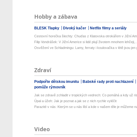
Hobby a zábava
BLESK Tlapky
Divoký kačer
Netflix filmy a seriály
Cestovní horečka šlechty: Chuďas z Klatovska otrokářem v Jižní Am
Filip Vondrášek: V Jižní Americe si lidé plují životem mnohem lehčeji,..
Osvěžení ve Schladmingu: Lamy, ferraty i koulovačka v létě jsou jen p
Zdraví
Podpořte dětskou imunitu
Babské rady proti nachlazení
pomůže rýmovník
Jak se zdravě zchladit v tropických vedrech: Co pomáhá a kdy už ris
Úpal a úžeh: Jak je poznat a jak se z nich rychle vyléčit
Parazité v nás: Kterým se u nás líbí a kde v našem těle je můžeme naj
Video