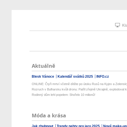
Kla
Aktuálně
Blesk Vánoce
Kalendář svátků 2025
INFO.cz
ONLINE: Čtyři mrtví včetně dítěte po útoku Rusů na Kyjev a Zelenskyj
Rozruch v Bulharsku kvůli dronu: Patřil zřejmě Ukrajině, explodoval ki
Rodinný dům lehl popelem: Shořelo 10 milionů!
Móda a krása
Jak zhubnout
Trendy nehty pro jaro 2025
Nové make-up