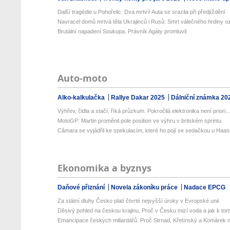
Další tragédie u Pohořelic: Dva mrtví! Auta se srazila při předjíždění
Navracel domů mrtvá těla Ukrajinců i Rusů: Smrt válečného hrdiny o
Brutální napadení Soukupa. Právník Agáty promluvil
Auto-moto
Alko-kalkulačka
Rallye Dakar 2025
Dálniční známka 20
Výhřev, čidla a stačí, říká průzkum. Pokročilá elektronika není priori..
MotoGP: Martin proměnil pole position ve výhru v britském sprintu
Câmara se vyjádřil ke spekulacím, které ho pojí se sedačkou u Haa
Ekonomika a byznys
Daňové přiznání
Novela zákoníku práce
Nadace EPCG
Za státní dluhy Česko platí čtvrté nejvyšší úroky v Evropské unii
Děsivý pohled na českou krajinu. Proč v Česku mizí voda a jak k tom
Emancipace českých miliardářů. Proč Strnad, Křetínský a Komárek n