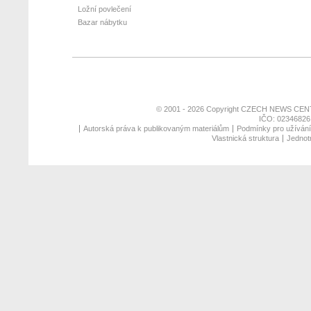
Ložní povlečení
Bazar nábytku
© 2001 - 2026 Copyright
CZECH NEWS CENT
IČO: 02346826,
Autorská práva k publikovaným materiálům
Podmínky pro užívání 
Vlastnická struktura
Jednotn