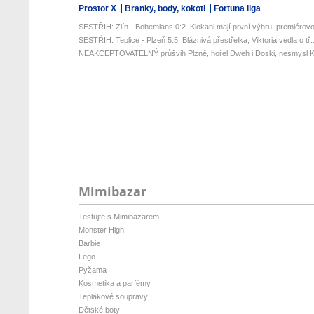
Prostor X
Branky, body, kokoti
Fortuna liga
SESTŘIH: Zlín - Bohemians 0:2. Klokani mají první výhru, premiérovou
SESTŘIH: Teplice - Plzeň 5:5. Bláznivá přestřelka, Viktoria vedla o tř..
NEAKCEPTOVATELNÝ průšvih Plzně, hořel Dweh i Doski, nesmysl Kr
Mimibazar
Testujte s Mimibazarem
Monster High
Barbie
Lego
Pyžama
Kosmetika a parfémy
Teplákové soupravy
Dětské boty