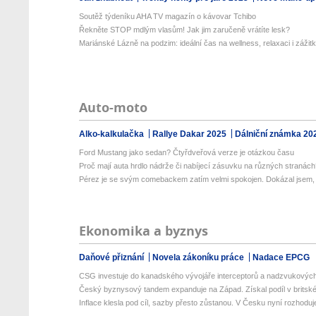
Soutěž týdeníku AHA TV magazín o kávovar Tchibo
Řekněte STOP mdlým vlasům! Jak jim zaručeně vrátíte lesk?
Mariánské Lázně na podzim: ideální čas na wellness, relaxaci i zážit
Auto-moto
Alko-kalkulačka
Rallye Dakar 2025
Dálniční známka 20
Ford Mustang jako sedan? Čtyřdveřová verze je otázkou času
Proč mají auta hrdlo nádrže či nabíjecí zásuvku na různých stranác
Pérez je se svým comebackem zatím velmi spokojen. Dokázal jsem, ž
Ekonomika a byznys
Daňové přiznání
Novela zákoníku práce
Nadace EPCG
CSG investuje do kanadského vývojáře interceptorů a nadzvukových 
Český byznysový tandem expanduje na Západ. Získal podíl v britské 
Inflace klesla pod cíl, sazby přesto zůstanou. V Česku nyní rozhoduje