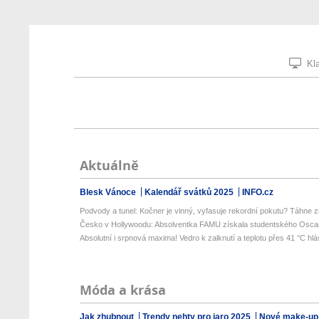
Kla
Aktuálně
Blesk Vánoce
Kalendář svátků 2025
INFO.cz
Podvody a tunel: Kočner je vinný, vyfasuje rekordní pokutu? Táhne za
Česko v Hollywoodu: Absolventka FAMU získala studentského Oscara
Absolutní i srpnová maxima! Vedro k zalknutí a teplotu přes 41 °C hlás
Móda a krása
Jak zhubnout
Trendy nehty pro jaro 2025
Nové make-up