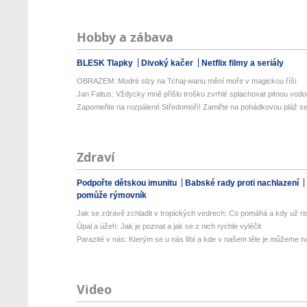
Hobby a zábava
BLESK Tlapky
Divoký kačer
Netflix filmy a seriály
OBRAZEM: Modré slzy na Tchaj-wanu mění moře v magickou říši
Jan Faltus: Vždycky mně přišlo trošku zvrhlé splachovat pitnou vod
Zapomeňte na rozpálené Středomoří! Zamiřte na pohádkovou pláž se 
Zdraví
Podpořte dětskou imunitu
Babské rady proti nachlazení
pomůže rýmovník
Jak se zdravě zchladit v tropických vedrech: Co pomáhá a kdy už ris
Úpal a úžeh: Jak je poznat a jak se z nich rychle vyléčit
Parazité v nás: Kterým se u nás líbí a kde v našem těle je můžeme naj
Video