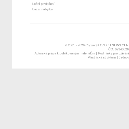
Ložní povlečení
Bazar nábytku
© 2001 - 2026 Copyright
CZECH NEWS CENT
IČO: 02346826,
Autorská práva k publikovaným materiálům
Podmínky pro užívání 
Vlastnická struktura
Jednotn