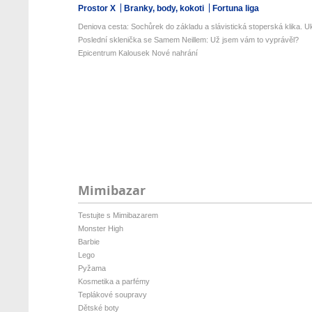
Prostor X
Branky, body, kokoti
Fortuna liga
Deniova cesta: Sochůrek do základu a slávistická stoperská klika. Uk
Poslední sklenička se Samem Neillem: Už jsem vám to vyprávěl?
Epicentrum Kalousek Nové nahrání
Mimibazar
Testujte s Mimibazarem
Monster High
Barbie
Lego
Pyžama
Kosmetika a parfémy
Teplákové soupravy
Dětské boty