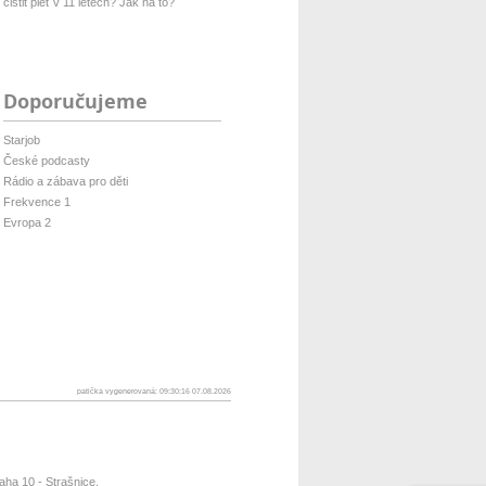
čistit pleť v 11 letech? Jak na to?
Doporučujeme
Starjob
České podcasty
Rádio a zábava pro děti
Frekvence 1
Evropa 2
patička vygenerovaná: 09:30:16 07.08.2026
ha 10 - Strašnice,