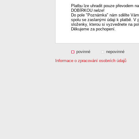
Platbu lze uhradit pouze převodem na
DOBÍRKOU nelze!
Do pole "Poznámka" nám sdělte Vámi
spolu se zaslanými údaji k platbě. V 
složenky, kterou si vyzvednete na po
Děkujeme za pochopení.
povinné
nepovinné
Informace o zpracování osobních údajů