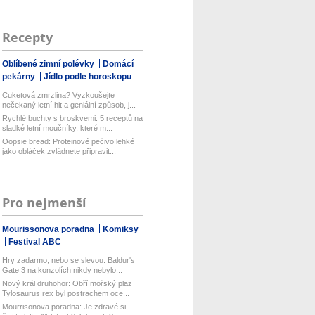
Recepty
Oblíbené zimní polévky
Domácí
pekárny
Jídlo podle horoskopu
Cuketová zmrzlina? Vyzkoušejte
nečekaný letní hit a geniální způsob, j...
Rychlé buchty s broskvemi: 5 receptů na
sladké letní moučníky, které m...
Oopsie bread: Proteinové pečivo lehké
jako obláček zvládnete připravit...
Pro nejmenší
Mourissonova poradna
Komiksy
Festival ABC
Hry zadarmo, nebo se slevou: Baldur's
Gate 3 na konzolích nikdy nebylo...
Nový král druhohor: Obří mořský plaz
Tylosaurus rex byl postrachem oce...
Mourrisonova poradna: Je zdravé si