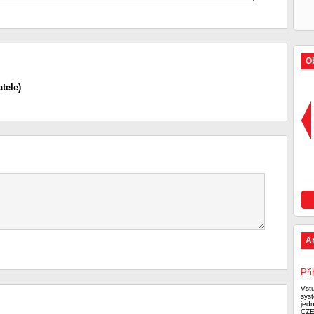
Ob
tele)
A
Při
Vst
syst
jed
CZE