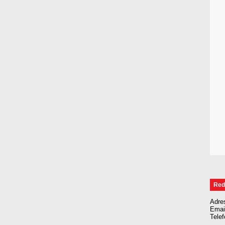
Red
Adre
Emai
Tele