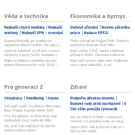
Věda a technika
Ekonomika a byznys
Nejlepší chytré hodinky
Nejlepší
Daňové přiznání
Novela zákoníku
telefony
Nejlepší VPN – srovnání
práce
Nadace EPCG
Experti předvedli, jak snadno lze
Firmy couvají od Prague Pride. Podporu
napadnout dětské hodinky. Na dálku z...
duhovému festivalu škrtl i Micr...
Výborný notebook za 18 tisíc. Lenovo
Když zemře OSVČ, banka zablokuje
má jemný a jasný OLED, dostatek v...
přístup k účtům. Záchrana rodinné fir...
Bójka na Mallorce naměřila rekordní
Když daň vyžene zlatá vejce. Kalifornie
teplotu Středozemního moře 33,02 °...
chce zdanit miliardáře, ti rad...
Pro generaci Z
Zdraví
#inspirace
#wellbeing
#news
Podpořte dětskou imunitu
Babské rady proti nachlazení
S
Září patří módě: Co přinese Mercedes-
čím vším pomůže rýmovník
Benz Prague Fashion Week SS27
F*ck the glasses: AI Meta brýle mají
Jak se zdravě zchladit v tropických
zjednodušit život, zatím ale děla...
vedrech: Co pomáhá a kdy už riskuj...
Víš, proč ti po mléčných výrobcích
Úpal a úžeh: Jak je poznat a jak se z
možná nebývá dobře?
nich rychle vyléčit