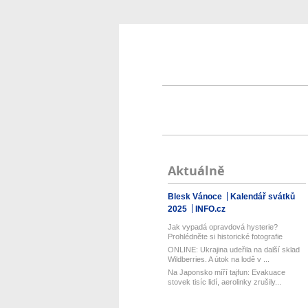
Aktuálně
Blesk Vánoce
Kalendář svátků
2025
INFO.cz
Jak vypadá opravdová hysterie?
Prohlédněte si historické fotografie
ONLINE: Ukrajina udeřila na další sklad
Wildberries. A útok na lodě v ...
Na Japonsko míří tajfun: Evakuace
stovek tisíc lidí, aerolinky zrušily...