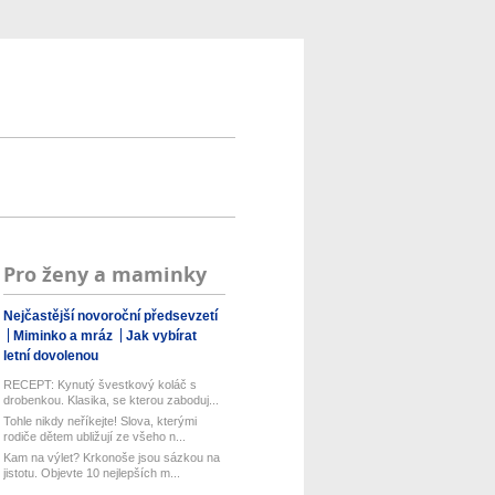
Pro ženy a maminky
Nejčastější novoroční předsevzetí
Miminko a mráz
Jak vybírat
letní dovolenou
RECEPT: Kynutý švestkový koláč s
drobenkou. Klasika, se kterou zaboduj...
Tohle nikdy neříkejte! Slova, kterými
rodiče dětem ubližují ze všeho n...
Kam na výlet? Krkonoše jsou sázkou na
jistotu. Objevte 10 nejlepších m...