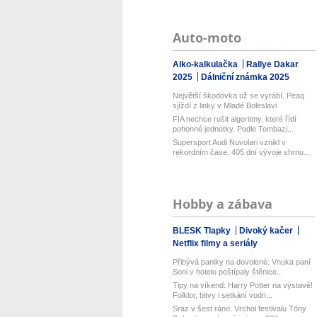
Auto-moto
Alko-kalkulačka
Rallye Dakar
2025
Dálniční známka 2025
Největší škodovka už se vyrábí. Peaq
sjíždí z linky v Mladé Boleslavi
FIA nechce rušit algoritmy, které řídí
pohonné jednotky. Podle Tombazi...
Supersport Audi Nuvolari vznikl v
rekordním čase. 405 dní vývoje shrnu...
Hobby a zábava
BLESK Tlapky
Divoký kačer
Netflix filmy a seriály
Přibývá paniky na dovolené: Vnuka paní
Soni v hotelu poštípaly štěnice...
Tipy na víkend: Harry Potter na výstavě!
Folklor, bitvy i setkání vodn...
Sraz v šest ráno. Vrchol festivalu Tóny