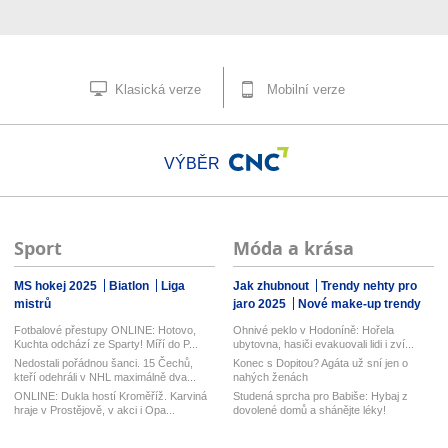
Klasická verze
Mobilní verze
VÝBĚR
Sport
Móda a krása
MS hokej 2025
Biatlon
Liga
Jak zhubnout
Trendy nehty pro
mistrů
jaro 2025
Nové make-up trendy
Fotbalové přestupy ONLINE: Hotovo,
Ohnivé peklo v Hodoníně: Hořela
Kuchta odchází ze Sparty! Míří do P...
ubytovna, hasiči evakuovali lidi i zví...
Nedostali pořádnou šanci. 15 Čechů,
Konec s Dopitou? Agáta už sní jen o
kteří odehráli v NHL maximálně dva...
nahých ženách
ONLINE: Dukla hostí Kroměříž. Karviná
Studená sprcha pro Babiše: Hybaj z
hraje v Prostějově, v akci i Opa...
dovolené domů a shánějte léky!