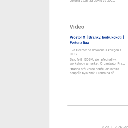
Dolomit zazní za úsvitu ve 300...
Video
Prostor X
Branky, body, kokoti
Fortuna liga
Eva Decroix na dovolené s kolegou z
ODS
Sex, fetiš, BDSM, ale i přednášky,
workshopy a market. Organizátor Pra...
Hradec hrál velice dobře, ale kvalita
soupeře byla znát. Prohra na hři...
© 2001 - 2026 Cop