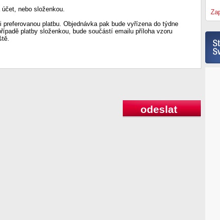
 účet, nebo složenkou.
Zap
 preferovanou platbu. Objednávka pak bude vyřízena do týdne
případě platby složenkou, bude součástí emailu příloha vzoru
ště.
odeslat