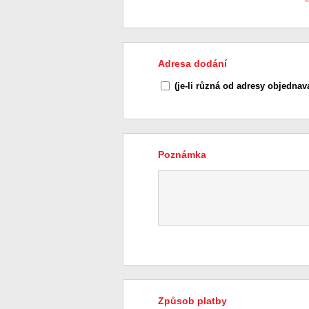
Adresa dodání
(je-li různá od adresy objednava
Poznámka
Způsob platby