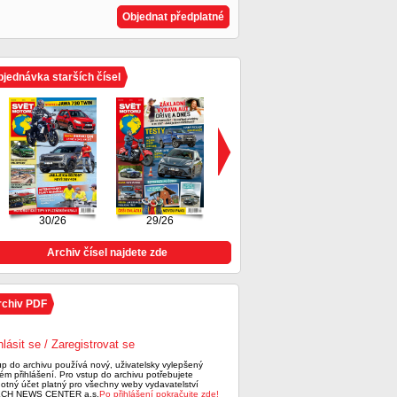
Objednat předplatné
jednávka starších čísel
30/26
29/26
28/26
Archiv čísel najdete zde
rchiv PDF
hlásit se / Zaregistrovat se
up do archivu používá nový, uživatelsky vylepšený
ém přihlášení. Pro vstup do archivu potřebujete
notný účet platný pro všechny weby vydavatelství
CH NEWS CENTER a.s.
Po přihlášení pokračujte zde!