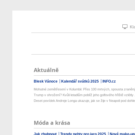
Kla
Aktuálně
Blesk Vánoce
Kalendář svátků 2025
INFO.cz
Mohutné zemětřesení v Kolumbii: Přes 100 mrtvých, spousta zraněný
Trump v ohrožení? Kvůli letadlům poblíž jeho golfového hřiště vzlétly .
Deset povídek Andreje Longa ukazuje, jak se žije v Neapoli pod dohle
Móda a krása
Jak zhubnout
Trendy nehty pro jaro 2025
Nové make-up