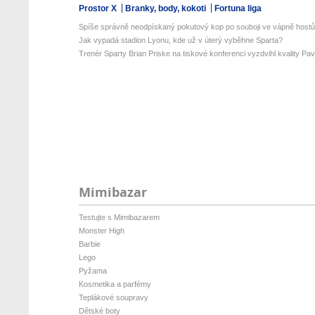
Prostor X
Branky, body, kokoti
Fortuna liga
Spíše správně neodpískaný pokutový kop po souboji ve vápně host
Jak vypadá stadion Lyonu, kde už v úterý vyběhne Sparta?
Trenér Sparty Brian Priske na tiskové konferenci vyzdvihl kvality Pavl
Mimibazar
Testujte s Mimibazarem
Monster High
Barbie
Lego
Pyžama
Kosmetika a parfémy
Teplákové soupravy
Dětské boty