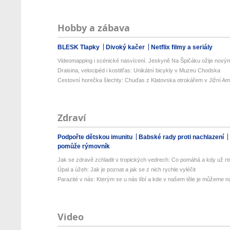
Hobby a zábava
BLESK Tlapky
Divoký kačer
Netflix filmy a seriály
Videomapping i scénické nasvícení. Jeskyně Na Špičáku ožije novými
Draisina, velocipéd i kostitřas: Unikátní bicykly v Muzeu Chodska
Cestovní horečka šlechty: Chuďas z Klatovska otrokářem v Jižní Am
Zdraví
Podpořte dětskou imunitu
Babské rady proti nachlazení
pomůže rýmovník
Jak se zdravě zchladit v tropických vedrech: Co pomáhá a kdy už ris
Úpal a úžeh: Jak je poznat a jak se z nich rychle vyléčit
Parazité v nás: Kterým se u nás líbí a kde v našem těle je můžeme naj
Video