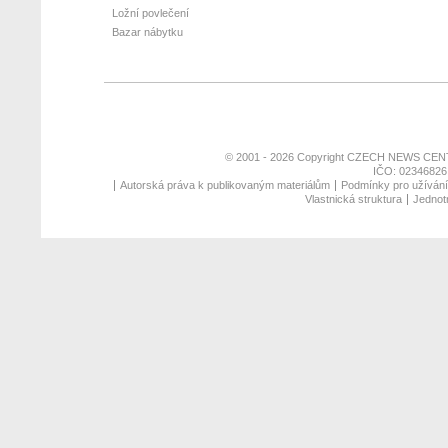
Ložní povlečení
Bazar nábytku
© 2001 - 2026 Copyright
CZECH NEWS CENT
IČO: 02346826,
Autorská práva k publikovaným materiálům
Podmínky pro užívání 
Vlastnická struktura
Jednotn