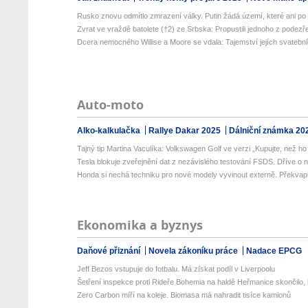
Rusko znovu odmítlo zmrazení války. Putin žádá území, které ani po 1
Zvrat ve vraždě batolete (†2) ze Srbska: Propustili jednoho z podezřel
Dcera nemocného Willise a Moore se vdala: Tajemství jejích svatebníc
Auto-moto
Alko-kalkulačka
Rallye Dakar 2025
Dálniční známka 20
Tajný tip Martina Vaculíka: Volkswagen Golf ve verzi „Kupujte, než ho 
Tesla blokuje zveřejnění dat z nezávislého testování FSDS. Dříve o n
Honda si nechá techniku pro nové modely vyvinout externě. Překvapi
Ekonomika a byznys
Daňové přiznání
Novela zákoníku práce
Nadace EPCG
Jeff Bezos vstupuje do fotbalu. Má získat podíl v Liverpoolu
Šetření inspekce proti Rideře Bohemia na haldě Heřmanice skončilo, b
Zero Carbon míří na koleje. Biomasa má nahradit tisíce kamionů