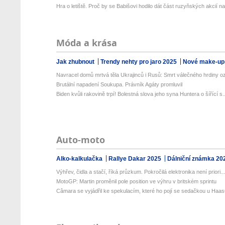
Hra o letiště. Proč by se Babišovi hodilo dát část ruzyňských akcií na.
Móda a krása
Jak zhubnout
Trendy nehty pro jaro 2025
Nové make-up
Navracel domů mrtvá těla Ukrajinců i Rusů: Smrt válečného hrdiny o
Brutální napadení Soukupa. Právník Agáty promluvil
Biden kvůli rakovině trpí! Bolestná slova jeho syna Huntera o šířící s..
Auto-moto
Alko-kalkulačka
Rallye Dakar 2025
Dálniční známka 20
Výhřev, čidla a stačí, říká průzkum. Pokročilá elektronika není priori..
MotoGP: Martin proměnil pole position ve výhru v britském sprintu
Câmara se vyjádřil ke spekulacím, které ho pojí se sedačkou u Haa