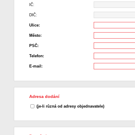
IČ:
DIČ:
Ulice:
Město:
PSČ:
Telefon:
E-mail:
Adresa dodání
(je-li různá od adresy objednavatele)