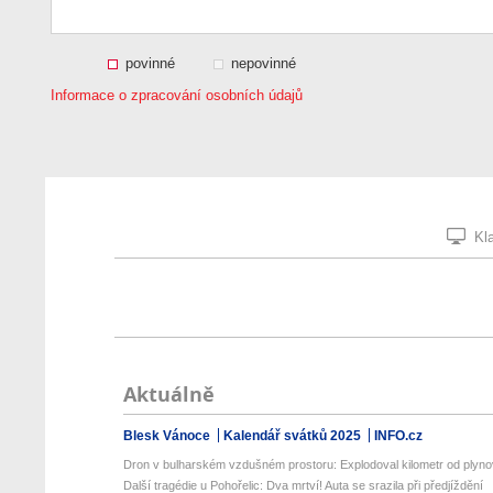
povinné
nepovinné
Informace o zpracování osobních údajů
Kla
Aktuálně
Blesk Vánoce
Kalendář svátků 2025
INFO.cz
Dron v bulharském vzdušném prostoru: Explodoval kilometr od plyn
Další tragédie u Pohořelic: Dva mrtví! Auta se srazila při předjíždění