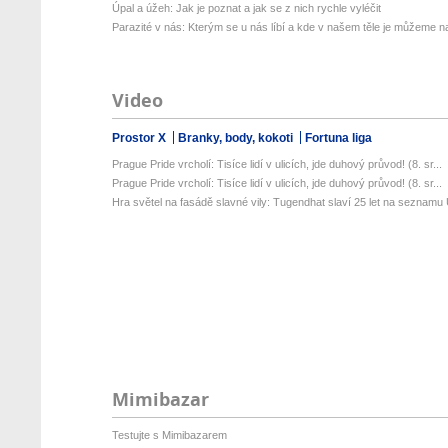
Úpal a úžeh: Jak je poznat a jak se z nich rychle vyléčit
Parazité v nás: Kterým se u nás líbí a kde v našem těle je můžeme naj
Video
Prostor X
Branky, body, kokoti
Fortuna liga
Prague Pride vrcholí: Tisíce lidí v ulicích, jde duhový průvod! (8. sr...
Prague Pride vrcholí: Tisíce lidí v ulicích, jde duhový průvod! (8. sr...
Hra světel na fasádě slavné vily: Tugendhat slaví 25 let na seznamu 
Mimibazar
Testujte s Mimibazarem