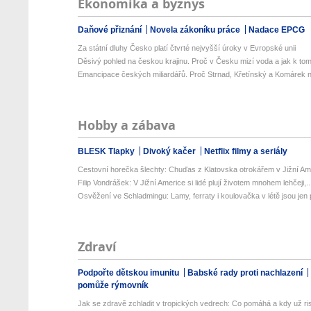
Ekonomika a byznys
Daňové přiznání
Novela zákoníku práce
Nadace EPCG
Za státní dluhy Česko platí čtvrté nejvyšší úroky v Evropské unii
Děsivý pohled na českou krajinu. Proč v Česku mizí voda a jak k tom
Emancipace českých miliardářů. Proč Strnad, Křetínský a Komárek n
Hobby a zábava
BLESK Tlapky
Divoký kačer
Netflix filmy a seriály
Cestovní horečka šlechty: Chuďas z Klatovska otrokářem v Jižní Am
Filip Vondrášek: V Jižní Americe si lidé plují životem mnohem lehčeji,..
Osvěžení ve Schladmingu: Lamy, ferraty i koulovačka v létě jsou jen p
Zdraví
Podpořte dětskou imunitu
Babské rady proti nachlazení
pomůže rýmovník
Jak se zdravě zchladit v tropických vedrech: Co pomáhá a kdy už ris