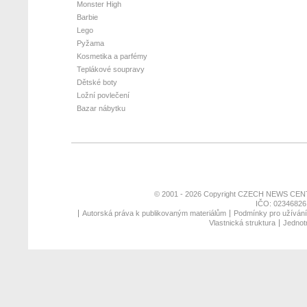
Monster High
Barbie
Lego
Pyžama
Kosmetika a parfémy
Teplákové soupravy
Dětské boty
Ložní povlečení
Bazar nábytku
© 2001 - 2026 Copyright
CZECH NEWS CENT
IČO: 02346826,
Autorská práva k publikovaným materiálům
Podmínky pro užívání 
Vlastnická struktura
Jednotn