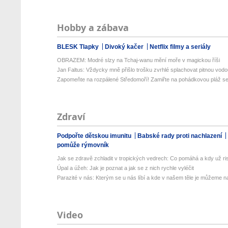
Hobby a zábava
BLESK Tlapky
Divoký kačer
Netflix filmy a seriály
OBRAZEM: Modré slzy na Tchaj-wanu mění moře v magickou říši
Jan Faltus: Vždycky mně přišlo trošku zvrhlé splachovat pitnou vod
Zapomeňte na rozpálené Středomoří! Zamiřte na pohádkovou pláž se 
Zdraví
Podpořte dětskou imunitu
Babské rady proti nachlazení
pomůže rýmovník
Jak se zdravě zchladit v tropických vedrech: Co pomáhá a kdy už ris
Úpal a úžeh: Jak je poznat a jak se z nich rychle vyléčit
Parazité v nás: Kterým se u nás líbí a kde v našem těle je můžeme naj
Video