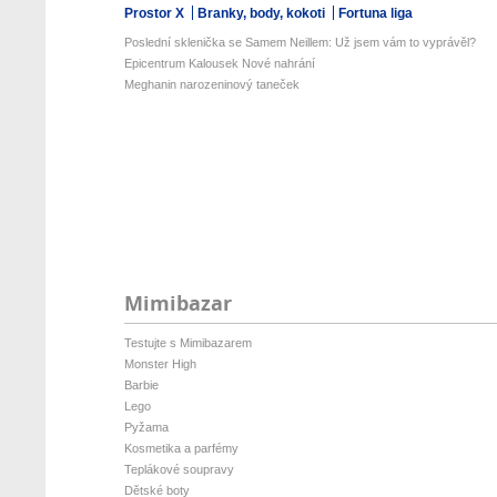
Prostor X
Branky, body, kokoti
Fortuna liga
Poslední sklenička se Samem Neillem: Už jsem vám to vyprávěl?
Epicentrum Kalousek Nové nahrání
Meghanin narozeninový taneček
Mimibazar
Testujte s Mimibazarem
Monster High
Barbie
Lego
Pyžama
Kosmetika a parfémy
Teplákové soupravy
Dětské boty