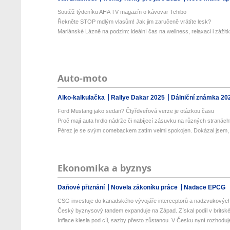
Soutěž týdeníku AHA TV magazín o kávovar Tchibo
Řekněte STOP mdlým vlasům! Jak jim zaručeně vrátíte lesk?
Mariánské Lázně na podzim: ideální čas na wellness, relaxaci i zážit
Auto-moto
Alko-kalkulačka
Rallye Dakar 2025
Dálniční známka 20
Ford Mustang jako sedan? Čtyřdveřová verze je otázkou času
Proč mají auta hrdlo nádrže či nabíjecí zásuvku na různých stranác
Pérez je se svým comebackem zatím velmi spokojen. Dokázal jsem, ž
Ekonomika a byznys
Daňové přiznání
Novela zákoníku práce
Nadace EPCG
CSG investuje do kanadského vývojáře interceptorů a nadzvukových 
Český byznysový tandem expanduje na Západ. Získal podíl v britské 
Inflace klesla pod cíl, sazby přesto zůstanou. V Česku nyní rozhoduje