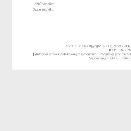
Ložní povlečení
Bazar nábytku
© 2001 - 2026 Copyright
CZECH NEWS CENT
IČO: 02346826,
Autorská práva k publikovaným materiálům
Podmínky pro užívání 
Vlastnická struktura
Jednotn