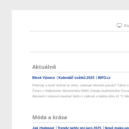
Kla
Aktuálně
Blesk Vánoce
Kalendář svátků 2025
INFO.cz
Podvody a tunel: Kočner je vinný, vyfasuje rekordní pokutu? Táhne za
Česko v Hollywoodu: Absolventka FAMU získala studentského Oscara
Absolutní i srpnová maxima! Vedro k zalknutí a teplotu přes 41 °C hlás
Móda a krása
Jak zhubnout
Trendy nehty pro jaro 2025
Nové make-up