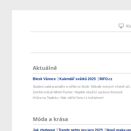
Kla
Aktuálně
Blesk Vánoce
Kalendář svátků 2025
INFO.cz
Student zabil prarodiče a střílel ve škole: Několik mrtvých včetně uči..
Zemřel srdcař Alfréd Pucher: Nejdéle sloužící správce Krkonoš
Hrůza na Teplicku: Vlak vláčel ženu i s kočárkem!
Móda a krása
Jak zhubnout
Trendy nehty pro jaro 2025
Nové make-up