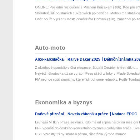
ONLINE: Poslední rozloučení s Milanem Knížákem (†86). Kdo přišel
Sběratelé šílí po starých cukřenkách po babičce: Mohou mít statisíco
Oběť bouře v jezeru Most: Zemřel táta Dominik (†28), zanechal po so
Auto-moto
Alko-kalkulačka
Rallye Dakar 2025
Dálniční známka 20
Z okruhové specialitky čirá elegance. Bugatti Destrier je třetí dílo d...
Největší škodovka už se vyrábí. Peaq sjíždí z linky v Mladé Boleslav
FIA nechce rušit algoritmy, které řídí pohonné jednotky. Podle Tombazi
Ekonomika a byznys
Daňové přiznání
Novela zákoníku práce
Nadace EPCG
Levnější MHD v Praze se vrací. Kdo má od srpna nárok na měsíční k
PPF vpouští do českého koncertního byznysu globálního hráče. Live 
CSG vzrostly tržby skoro o pětinu, růst táhla výroba munice