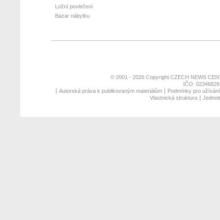
Ložní povlečení
Bazar nábytku
© 2001 - 2026 Copyright
CZECH NEWS CENT
IČO: 02346826,
Autorská práva k publikovaným materiálům
Podmínky pro užívání 
Vlastnická struktura
Jednotn