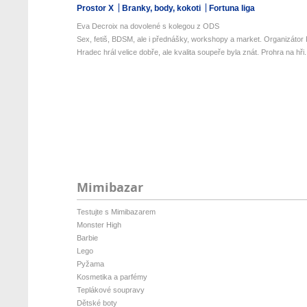
Prostor X
Branky, body, kokoti
Fortuna liga
Eva Decroix na dovolené s kolegou z ODS
Sex, fetiš, BDSM, ale i přednášky, workshopy a market. Organizátor P
Hradec hrál velice dobře, ale kvalita soupeře byla znát. Prohra na hři.
Mimibazar
Testujte s Mimibazarem
Monster High
Barbie
Lego
Pyžama
Kosmetika a parfémy
Teplákové soupravy
Dětské boty