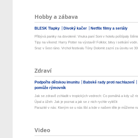
Hobby a zábava
BLESK Tlapky
Divoký kačer
Netflix filmy a seriály
Přibývá paniky na dovolené: Vnuka paní Soni v hotelu poštípaly štěnic
Tipy na víkend: Harry Potter na výstavě! Folklor, bitvy i setkání vodn.
Sraz v šest ráno. Vrchol festivalu Tóny Dolomit zazní za úsvitu ve 300
Zdraví
Podpořte dětskou imunitu
Babské rady proti nachlazení
pomůže rýmovník
Jak se zdravě zchladit v tropických vedrech: Co pomáhá a kdy už ris
Úpal a úžeh: Jak je poznat a jak se z nich rychle vyléčit
Parazité v nás: Kterým se u nás líbí a kde v našem těle je můžeme naj
Video