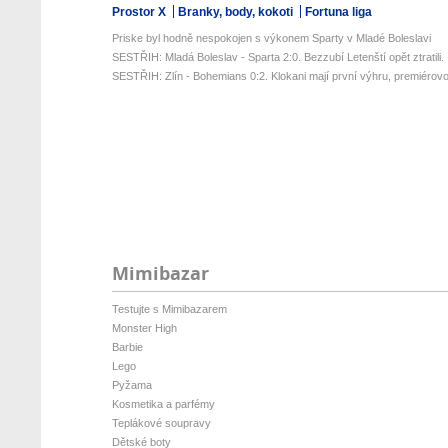
Prostor X
Branky, body, kokoti
Fortuna liga
Priske byl hodně nespokojen s výkonem Sparty v Mladé Boleslavi
SESTŘIH: Mladá Boleslav - Sparta 2:0. Bezzubí Letenští opět ztratili. .
SESTŘIH: Zlín - Bohemians 0:2. Klokani mají první výhru, premiérovou
Mimibazar
Testujte s Mimibazarem
Monster High
Barbie
Lego
Pyžama
Kosmetika a parfémy
Teplákové soupravy
Dětské boty