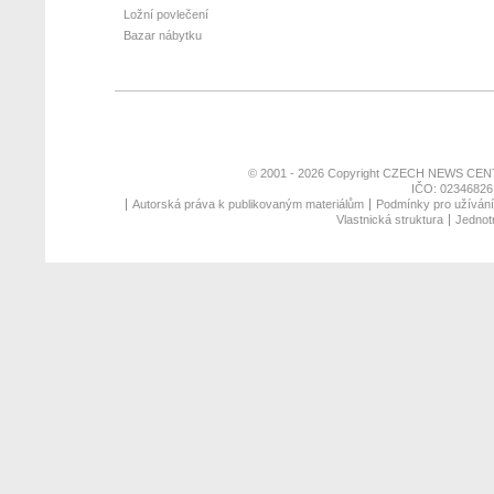
Ložní povlečení
Bazar nábytku
© 2001 - 2026 Copyright
CZECH NEWS CENT
IČO: 02346826,
Autorská práva k publikovaným materiálům
Podmínky pro užívání 
Vlastnická struktura
Jednotn