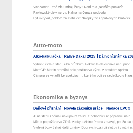
Vlna veder: Proč víc umírají ženy? Není to o „slabším pohlaví“
Pawlowské ujely nervy: Halina nařčena z podvodu!
Byt ukrýval „poklad" za statisíce: Nálepky ze zápalkových krabiček
Auto-moto
Alko-kalkulačka
Rallye Dakar 2025
Dálniční známka 20
Výhřev, čidla a stačí, říká průzkum. Pokročilá elektronika není priori..
MotoGP: Martin proměnil pole position ve výhru v britském sprintu
Câmara se vyjádřil ke spekulacím, které ho pojí se sedačkou u Haa
Ekonomika a byznys
Daňové přiznání
Novela zákoníku práce
Nadace EPCG
AI asistenti začínají nakupovat za lidi. Obchodníci se připravují na n..
Měsíc po požáru ve Zlíně. Vasky a Alpine Pro se zotavují, potíže ale j.
Výdejní boxy čekají další změny. Dopravci rozšiřují služby i využití u.