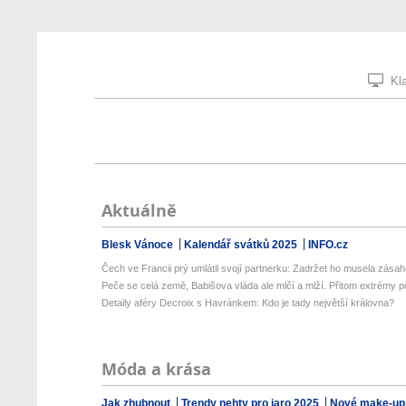
Kla
Aktuálně
Blesk Vánoce
Kalendář svátků 2025
INFO.cz
Čech ve Francii prý umlátil svojí partnerku: Zadržet ho musela zásaho
Peče se celá země, Babišova vláda ale mlčí a mlží. Přitom extrémy p
Detaily aféry Decroix s Havránkem: Kdo je tady největší královna?
Móda a krása
Jak zhubnout
Trendy nehty pro jaro 2025
Nové make-up