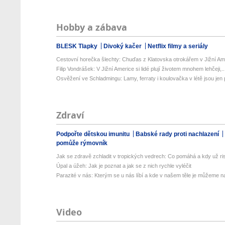
Hobby a zábava
BLESK Tlapky
Divoký kačer
Netflix filmy a seriály
Cestovní horečka šlechty: Chuďas z Klatovska otrokářem v Jižní Am
Filip Vondrášek: V Jižní Americe si lidé plují životem mnohem lehčeji,..
Osvěžení ve Schladmingu: Lamy, ferraty i koulovačka v létě jsou jen p
Zdraví
Podpořte dětskou imunitu
Babské rady proti nachlazení
pomůže rýmovník
Jak se zdravě zchladit v tropických vedrech: Co pomáhá a kdy už ris
Úpal a úžeh: Jak je poznat a jak se z nich rychle vyléčit
Parazité v nás: Kterým se u nás líbí a kde v našem těle je můžeme naj
Video