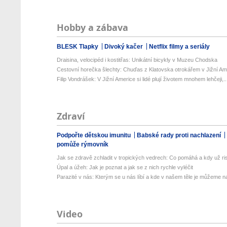
Hobby a zábava
BLESK Tlapky
Divoký kačer
Netflix filmy a seriály
Draisina, velocipéd i kostitřas: Unikátní bicykly v Muzeu Chodska
Cestovní horečka šlechty: Chuďas z Klatovska otrokářem v Jižní Am
Filip Vondrášek: V Jižní Americe si lidé plují životem mnohem lehčeji,..
Zdraví
Podpořte dětskou imunitu
Babské rady proti nachlazení
pomůže rýmovník
Jak se zdravě zchladit v tropických vedrech: Co pomáhá a kdy už ris
Úpal a úžeh: Jak je poznat a jak se z nich rychle vyléčit
Parazité v nás: Kterým se u nás líbí a kde v našem těle je můžeme naj
Video