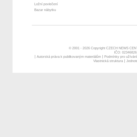
Ložní povlečení
Bazar nábytku
© 2001 - 2026 Copyright
CZECH NEWS CENT
IČO: 02346826,
Autorská práva k publikovaným materiálům
Podmínky pro užívání 
Vlastnická struktura
Jednotn