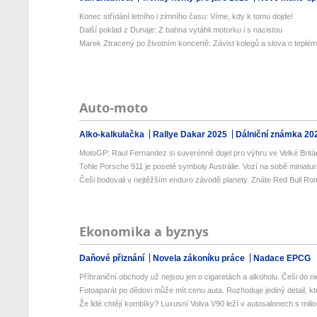
Konec střídání letního i zimního času: Víme, kdy k tomu dojde!
Další poklad z Dunaje: Z bahna vytáhli motorku i s nacistou
Marek Ztracený po životním koncertě: Závist kolegů a slova o teplém 
Auto-moto
Alko-kalkulačka
Rallye Dakar 2025
Dálniční známka 20
MotoGP: Raul Fernandez si suverénně dojel pro výhru ve Velké Britán
Tohle Porsche 911 je poseté symboly Austrálie. Vozí na sobě miniaturn
Češi bodovali v nejtěžším enduro závodě planety. Znáte Red Bull Rom
Ekonomika a byznys
Daňové přiznání
Novela zákoníku práce
Nadace EPCG
Příhraniční obchody už nejsou jen o cigaretách a alkoholu. Češi do nic
Fotoaparát po dědovi může mít cenu auta. Rozhoduje jediný detail, kte
Že lidé chtějí kombíky? Luxusní Volva V90 leží v autosalonech s milion