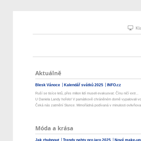
Kla
Aktuálně
Blesk Vánoce
Kalendář svátků 2025
INFO.cz
Ruší se tisíce letů, přes milion lidí museli evakuovat: Čínu ničí extr...
U Daniela Landy hořelo! V památkově chráněném domě vypalovali v
Čeká nás zatmění Slunce. Mimořádná podívaná v minulosti ovlivňovala
Móda a krása
Jak zhubnout
Trendy nehty pro jaro 2025
Nové make-up