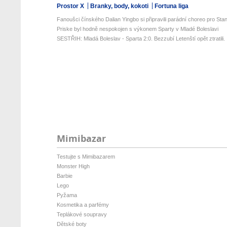
Prostor X
Branky, body, kokoti
Fortuna liga
Fanoušci čínského Dalian Yingbo si připravili parádní choreo pro Stan
Priske byl hodně nespokojen s výkonem Sparty v Mladé Boleslavi
SESTŘIH: Mladá Boleslav - Sparta 2:0. Bezzubí Letenští opět ztratili. .
Mimibazar
Testujte s Mimibazarem
Monster High
Barbie
Lego
Pyžama
Kosmetika a parfémy
Teplákové soupravy
Dětské boty