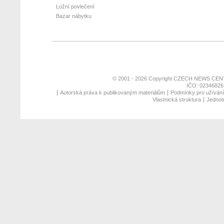
Ložní povlečení
Bazar nábytku
© 2001 - 2026 Copyright
CZECH NEWS CENT
IČO: 02346826,
Autorská práva k publikovaným materiálům
Podmínky pro užívání 
Vlastnická struktura
Jednotn