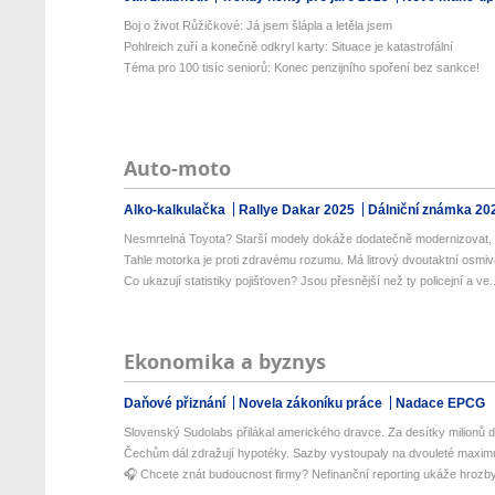
Boj o život Růžičkové: Já jsem šlápla a letěla jsem
Pohlreich zuří a konečně odkryl karty: Situace je katastrofální
Téma pro 100 tisíc seniorů: Konec penzijního spoření bez sankce!
Auto-moto
Alko-kalkulačka
Rallye Dakar 2025
Dálniční známka 20
Nesmrtelná Toyota? Starší modely dokáže dodatečně modernizovat, 
Tahle motorka je proti zdravému rozumu. Má litrový dvoutaktní osmivá
Co ukazují statistiky pojišťoven? Jsou přesnější než ty policejní a ve..
Ekonomika a byznys
Daňové přiznání
Novela zákoníku práce
Nadace EPCG
Slovenský Sudolabs přilákal amerického dravce. Za desítky milionů do
Čechům dál zdražují hypotéky. Sazby vystoupaly na dvouleté maxi
🎧 Chcete znát budoucnost firmy? Nefinanční reporting ukáže hrozby i