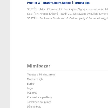
Prostor X
Branky, body, kokoti
Fortuna liga
SESTŘIH: Artis - Olomouc 1:2. První výhra Sigmy v sezoně, o třech 
SESTŘIH: Hradec Králové - Baník 2:1. Ostrava po vyloučení Skyby d
SESTŘIH: Jablonec - Slovácko 1:0. Celkem padly tři červené karty, da
Mimibazar
Testujte s Mimibazarem
Monster High
Barbie
Lego
Pyžama
Kosmetika a parfémy
Teplákové soupravy
Dětské boty