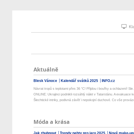
Kla
Aktuálně
Blesk Vánoce
Kalendář svátků 2025
INFO.cz
Návrat tropů s teplotami přes 36 °C! Přijdou i bouřky a ochlazení! Sle.
ONLINE: Ukrajinci podnikli rozsáhlý nálet v Tatarstánu. A evakuace k
Šlechtické intriky, podivná závěť i nepokojní duchové. Co vše prováze
Móda a krása
Jak zhubnout
Trendy nehty pro jaro 2025
Nové make-up