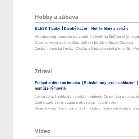
Hobby a zábava
BLESK Tlapky
Divoký kačer
Netflix filmy a seriály
Videomapping i scénické nasvícení. Jeskyně Na Špičáku ožije novými
Draisina, velocipéd i kostitřas: Unikátní bicykly v Muzeu Chodska
Cestovní horečka šlechty: Chuďas z Klatovska otrokářem v Jižní Am
Zdraví
Podpořte dětskou imunitu
Babské rady proti nachlazení
pomůže rýmovník
Jak se zdravě zchladit v tropických vedrech: Co pomáhá a kdy už ris
Úpal a úžeh: Jak je poznat a jak se z nich rychle vyléčit
Parazité v nás: Kterým se u nás líbí a kde v našem těle je můžeme naj
Video