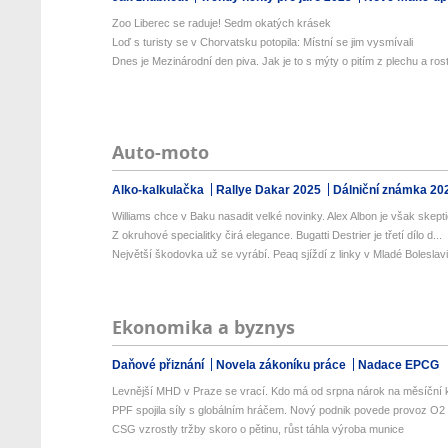
Zoo Liberec se raduje! Sedm okatých krásek
Loď s turisty se v Chorvatsku potopila: Místní se jim vysmívali
Dnes je Mezinárodní den piva. Jak je to s mýty o pitím z plechu a rost
Auto-moto
Alko-kalkulačka
Rallye Dakar 2025
Dálniční známka 20
Williams chce v Baku nasadit velké novinky. Alex Albon je však skeptic
Z okruhové specialitky čirá elegance. Bugatti Destrier je třetí dílo d...
Největší škodovka už se vyrábí. Peaq sjíždí z linky v Mladé Boleslav
Ekonomika a byznys
Daňové přiznání
Novela zákoníku práce
Nadace EPCG
Levnější MHD v Praze se vrací. Kdo má od srpna nárok na měsíční k
PPF spojila síly s globálním hráčem. Nový podnik povede provoz O2 
CSG vzrostly tržby skoro o pětinu, růst táhla výroba munice