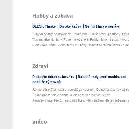
Hobby a zábava
BLESK Tlapky
Divoký kačer
Netflix filmy a seriály
Přibývá paniky na dovolené: Vnuka paní Soni v hotelu poštípaly štěnic
Tipy na víkend: Harry Potter na výstavě! Folklor, bitvy i setkání vodn.
Sraz v šest ráno. Vrchol festivalu Tóny Dolomit zazní za úsvitu ve 300
Zdraví
Podpořte dětskou imunitu
Babské rady proti nachlazení
pomůže rýmovník
Jak se zdravě zchladit v tropických vedrech: Co pomáhá a kdy už ris
Úpal a úžeh: Jak je poznat a jak se z nich rychle vyléčit
Parazité v nás: Kterým se u nás líbí a kde v našem těle je můžeme naj
Video