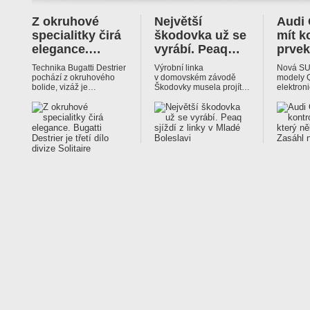
Z okruhové
Největší
Audi
specialitky čirá
škodovka už se
mít k
elegance.…
vyrábí. Peaq…
prve
Technika Bugatti Destrier
Výrobní linka
Nová SU
pochází z okruhového
v domovském závodě
modely Q
bolide, vizáž je…
Škodovky musela projít…
elektron