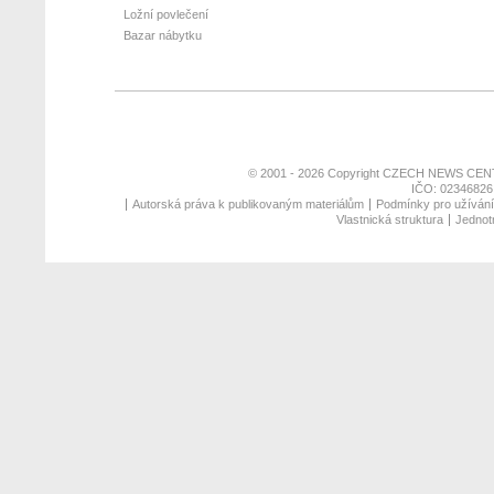
Ložní povlečení
Bazar nábytku
© 2001 - 2026 Copyright
CZECH NEWS CENT
IČO: 02346826,
Autorská práva k publikovaným materiálům
Podmínky pro užívání 
Vlastnická struktura
Jednotn