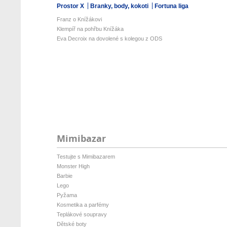
Prostor X
Branky, body, kokoti
Fortuna liga
Franz o Knížákovi
Klempíř na pohřbu Knížáka
Eva Decroix na dovolené s kolegou z ODS
Mimibazar
Testujte s Mimibazarem
Monster High
Barbie
Lego
Pyžama
Kosmetika a parfémy
Teplákové soupravy
Dětské boty