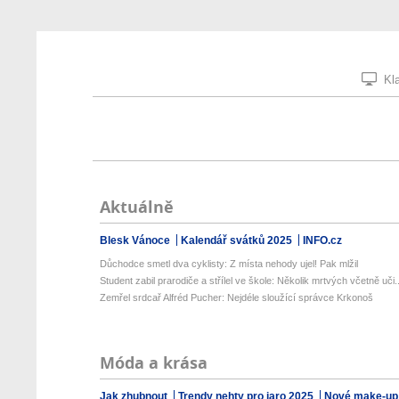
Kla
Aktuálně
Blesk Vánoce
Kalendář svátků 2025
INFO.cz
Důchodce smetl dva cyklisty: Z místa nehody ujel! Pak mlžil
Student zabil prarodiče a střílel ve škole: Několik mrtvých včetně uči..
Zemřel srdcař Alfréd Pucher: Nejdéle sloužící správce Krkonoš
Móda a krása
Jak zhubnout
Trendy nehty pro jaro 2025
Nové make-up