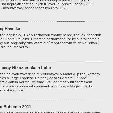
il na nepraktičnost pouhých tří dveří a vysokou cenou 2608
 - dvoudveřový sedan téhož typu stál 2025.
ej Havelka
ád angličáky," říká v rozhovoru známý herec, zpěvák, tanečník
sér Ondřej Pavelka. Přitom to neznamená, že by si hrál doma s
y aut. Angličáky říká všem autům vyrobeným ve Velké Británii,
e dlouhá léta věrný.
 ceny Nizozemska a Itálie
ledních dvou závodech MS triumfovali v MotoGP jezdci Yamahy
ies a Jorge Lorenzo. Na body dosáhli v MotoGP Karel
m a Jakub Kornfeil ve třídě 125. Zatímco v nizozemském
 si s jezdci pohrávalo proměnlivé počasí, v Mugellu pálilo
é italské slunce.
ye Bohemia 2011