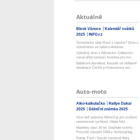
Aktuálně
Blesk Vánoce
Kalendář svátků
2025
INFO.cz
Teroristický útok Rusů v Lipsku!? Dron s
výbušninou se našel u Antonov...
Výbušný dron v Německu: Odborníci
varují před rostoucí hrozbou pro evr...
Babišova dovolená: Kousek od oblíbené
destinace Čechů a Onassisova ost...
Auto-moto
Alko-kalkulačka
Rallye Dakar
2025
Dálniční známka 2025
Více než polovina Němců je pro zrušení
neomezené rychlosti. Vláda řekl...
Manthey slaví 30 let: Dopřejte svému
Porsche závodní DNA z Nürburgring...
Dacia, Ford i Suzuki zastavují linky.