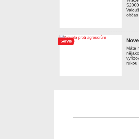
Vítěze
S2000.
Valou
občas 
Nove
Servis
Máte n
nějako
vyřizo
rukou 