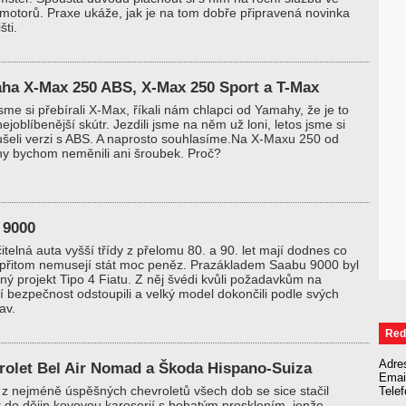
motorů. Praxe ukáže, jak je na tom dobře připravená novinka
šti.
ha X-Max 250 ABS, X-Max 250 Sport a T-Max
sme si přebírali X-Max, říkali nám chlapci od Yamahy, že je to
 nejoblíbenější skútr. Jezdili jsme na něm už loni, letos jsme si
šeli verzi s ABS. A naprosto souhlasíme.Na X-Maxu 250 od
y bychom neměnili ani šroubek. Proč?
 9000
itelná auta vyšší třídy z přelomu 80. a 90. let mají dodnes co
a přitom nemusejí stát moc peněz. Prazákladem Saabu 9000 byl
ný projekt Tipo 4 Fiatu. Z něj švédi kvůli požadavkům na
í bezpečnost odstoupili a velký model dokončili podle svých
av.
Red
Adre
rolet Bel Air Nomad a Škoda Hispano-Suiza
Emai
z nejméně úspěšných chevroletů všech dob se sice stačil
Tele
 do dějin kovovou karoserií s bohatým prosklením, jenže