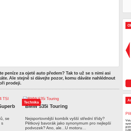
Ob
te peníze za ojeté auto předem? Tak to už se s nimi asi
áte. Ale stejně si dávejte pozor, komu dáváte nahlédnout
ři prodeji.
A
Technika
 Superb
BMW 535i Touring
Při
ů, se
Nejsportovnější kombík vyšší střední třídy?
Vst
 s
Pětkový bavorák jako synonymum pro nejlepší
syst
jed
podvozek? Ano, ale...U motoru…
CZE