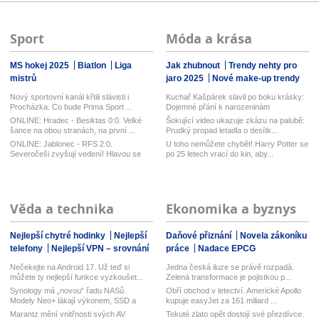
Sport
Móda a krása
MS hokej 2025
Biatlon
Liga
Jak zhubnout
Trendy nehty pro
mistrů
jaro 2025
Nové make-up trendy
Nový sportovní kanál křtili slávisti i
Kuchař Kašpárek slavil po boku krásky:
Procházka. Co bude Prima Sport ...
Dojemné přání k narozeninám
ONLINE: Hradec - Besiktas 0:0. Velké
Šokující video ukazuje zkázu na palubě:
šance na obou stranách, na první ...
Prudký propad letadla o desítk...
ONLINE: Jablonec - RFS 2:0.
U toho nemůžete chybět! Harry Potter se
Severočeši zvyšují vedení! Hlavou se
po 25 letech vrací do kin, aby...
prosa...
Věda a technika
Ekonomika a byznys
Nejlepší chytré hodinky
Nejlepší
Daňové přiznání
Novela zákoníku
telefony
Nejlepší VPN – srovnání
práce
Nadace EPCG
Nečekejte na Android 17. Už teď si
Jedna česká iluze se právě rozpadá.
můžete ty nejlepší funkce vyzkoušet...
Zelená transformace je pojistkou p...
Synology má „novou“ řadu NASů.
Obří obchod v letectví. Americké Apollo
Modely Neo+ lákají výkonem, SSD a
kupuje easyJet za 161 miliard ...
vyměn...
Marantz mění vnitřnosti svých AV
Tekuté zlato opět dostojí své přezdívce.