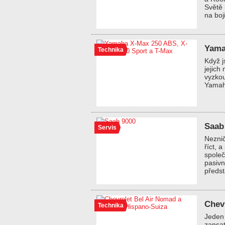
Světě 
na boji
Yama
Technika
Když j
jejich
vyzkou
Yamah
Saab
Servis
Neznič
říct, 
společ
pasivn
předst
Chev
Technika
Jeden 
zapsat