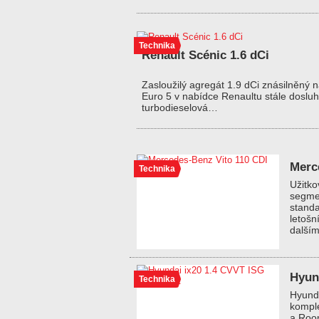
Technika
Renault Scénic 1.6 dCi
Zasloužilý agregát 1.9 dCi znásilněný 
Euro 5 v nabídce Renaultu stále dosluh
turbodieselová…
Merc
Technika
Užitko
segmen
standa
letošn
dalším
Hyun
Technika
Hyunda
komple
a Room