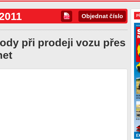
/2011
Objednat číslo
P
dy při prodeji vozu přes
net