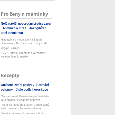
Pro ženy a maminky
Nejčastější novoroční předsevzetí
Miminko a mráz
Jak vybírat
letní dovolenou
Hlasatelka a moderátorka Saskia
Burešová (80) - Smrt manžela ji zdrtil...
Veggie Burritos
KVÍZ: Rafťáci. Otestujte své znalosti
kultovní letní komedie
Recepty
Oblíbené zimní polévky
Domácí
pekárny
Jídlo podle horoskopu
Oopsie bread: Proteinové pečivo lehké
jako obláček zvládnete připravit...
Pozor na jedovaté cukety! Jeden jasný
znak prozradí, že se jim máte vy...
Svěží letní saláty, které vás v horku