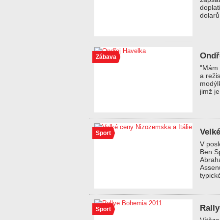
doplat
dolarů
Ondř
Zábava
"Mám r
a reži
modýlk
jimž j
Velké
Sport
V pos
Ben Sp
Abraha
Assenu
typick
Rall
Sport