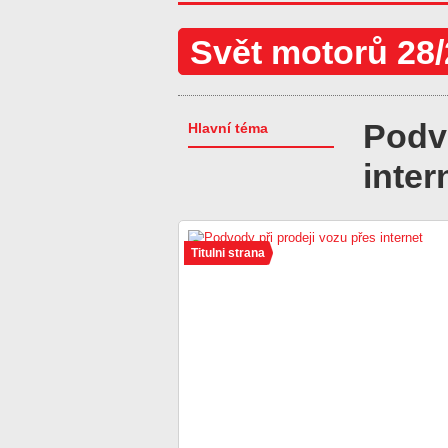
Svět motorů 28
Podvo
Hlavní téma
inter
Titulni strana