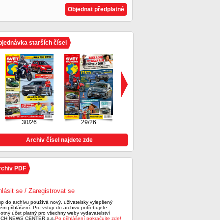
Objednat předplatné
jednávka starších čísel
30/26
29/26
28/26
Archiv čísel najdete zde
rchiv PDF
hlásit se / Zaregistrovat se
up do archivu používá nový, uživatelsky vylepšený
ém přihlášení. Pro vstup do archivu potřebujete
notný účet platný pro všechny weby vydavatelství
CH NEWS CENTER a.s.
Po přihlášení pokračujte zde!