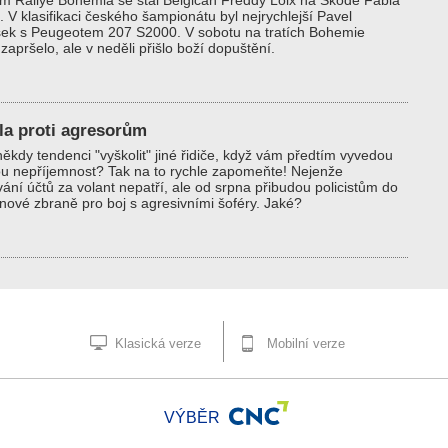
m Rallye Bohemia se stal Belgičan Freddy Loix na Škodě Fabia
 V klasifikaci českého šampionátu byl nejrychlejší Pavel
šek s Peugeotem 207 S2000. V sobotu na tratích Bohemie
zapršelo, ale v neděli přišlo boží dopuštění.
la proti agresorům
ěkdy tendenci "vyškolit" jiné řidiče, když vám předtím vyvedou
u nepříjemnost? Tak na to rychle zapomeňte! Nejenže
vání účtů za volant nepatří, ale od srpna přibudou policistům do
nové zbraně pro boj s agresivními šoféry. Jaké?
Klasická verze
Mobilní verze
VÝBĚR