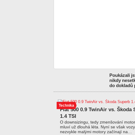
Poukázali js
nikdy nesetk
do dokladů p
Technika
Fiat 500 0.9 TwinAir vs. Škoda
1.4 TSI
O downsizingu, tedy zmenšování motor
mluví už dlouhá léta. Nyní se však vozy
nezvykle malými motory začínají na…