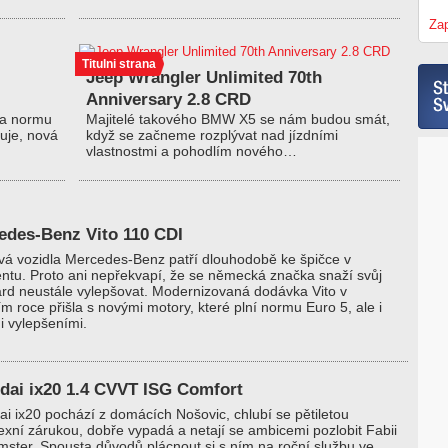
Zap
Titulni strana
Jeep Wrangler Unlimited 70th
Anniversary 2.8 CRD
na normu
Majitelé takového BMW X5 se nám budou smát,
uje, nová
když se začneme rozplývat nad jízdními
vlastnostmi a pohodlím nového…
edes-Benz Vito 110 CDI
vá vozidla Mercedes-Benz patří dlouhodobě ke špičce v
tu. Proto ani nepřekvapí, že se německá značka snaží svůj
rd neustále vylepšovat. Modernizovaná dodávka Vito v
ím roce přišla s novými motory, které plní normu Euro 5, ale i
i vylepšeními.
dai ix20 1.4 CVVT ISG Comfort
i ix20 pochází z domácích Nošovic, chlubí se pětiletou
xní zárukou, dobře vypadá a netají se ambicemi pozlobit Fabii
ster. Spousta důvodů plácnout si s ním na roční službu ve