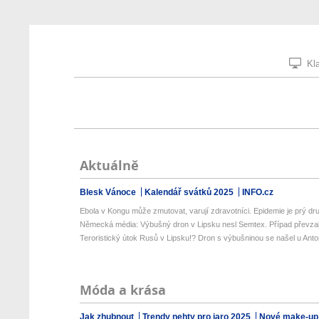
Kla
Aktuálně
Blesk Vánoce
Kalendář svátků 2025
INFO.cz
Ebola v Kongu může zmutovat, varují zdravotníci. Epidemie je prý dru
Německá média: Výbušný dron v Lipsku nesl Semtex. Případ převzala
Teroristický útok Rusů v Lipsku!? Dron s výbušninou se našel u Anto
Móda a krása
Jak zhubnout
Trendy nehty pro jaro 2025
Nové make-up