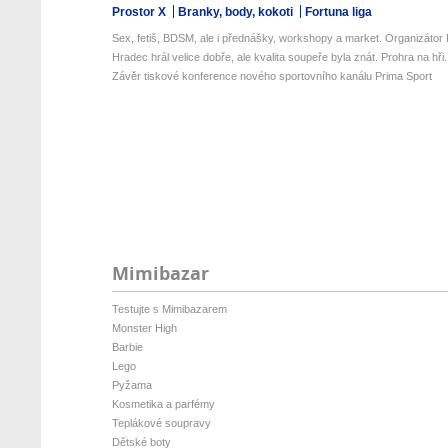
Prostor X
Branky, body, kokoti
Fortuna liga
Sex, fetiš, BDSM, ale i přednášky, workshopy a market. Organizátor P
Hradec hrál velice dobře, ale kvalita soupeře byla znát. Prohra na hři.
Závěr tiskové konference nového sportovního kanálu Prima Sport
Mimibazar
Testujte s Mimibazarem
Monster High
Barbie
Lego
Pyžama
Kosmetika a parfémy
Teplákové soupravy
Dětské boty