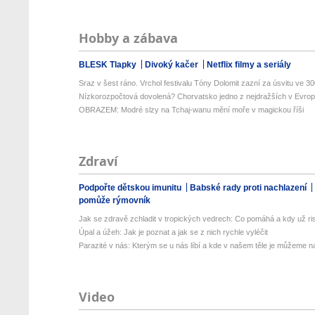
Hobby a zábava
BLESK Tlapky
Divoký kačer
Netflix filmy a seriály
Sraz v šest ráno. Vrchol festivalu Tóny Dolomit zazní za úsvitu ve 300
Nízkorozpočtová dovolená? Chorvatsko jedno z nejdražších v Evropě
OBRAZEM: Modré slzy na Tchaj-wanu mění moře v magickou říši
Zdraví
Podpořte dětskou imunitu
Babské rady proti nachlazení
pomůže rýmovník
Jak se zdravě zchladit v tropických vedrech: Co pomáhá a kdy už ris
Úpal a úžeh: Jak je poznat a jak se z nich rychle vyléčit
Parazité v nás: Kterým se u nás líbí a kde v našem těle je můžeme naj
Video