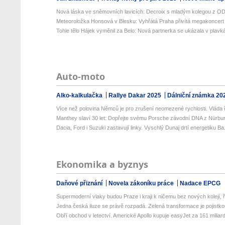
Nová láska ve sněmovních lavicích: Decroix s mladým kolegou z ODS
Meteoroložka Honsová v Blesku: Vyhřátá Praha přivítá megakoncert 
Tohle tělo Hájek vyměnil za Belo: Nová partnerka se ukázala v plavk
Auto-moto
Alko-kalkulačka
Rallye Dakar 2025
Dálniční známka 20
Více než polovina Němců je pro zrušení neomezené rychlosti. Vláda ř
Manthey slaví 30 let: Dopřejte svému Porsche závodní DNA z Nürburg
Dacia, Ford i Suzuki zastavují linky. Vyschlý Dunaj drtí energetiku Ba.
Ekonomika a byznys
Daňové přiznání
Novela zákoníku práce
Nadace EPCG
Supermoderní vlaky budou Praze i kraji k ničemu bez nových kolejí, ří
Jedna česká iluze se právě rozpadá. Zelená transformace je pojistkou
Obří obchod v letectví. Americké Apollo kupuje easyJet za 161 miliard 