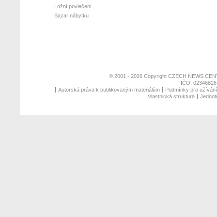
Ložní povlečení
Bazar nábytku
© 2001 - 2026 Copyright
CZECH NEWS CENT
IČO: 02346826,
Autorská práva k publikovaným materiálům
Podmínky pro užívání 
Vlastnická struktura
Jednotn