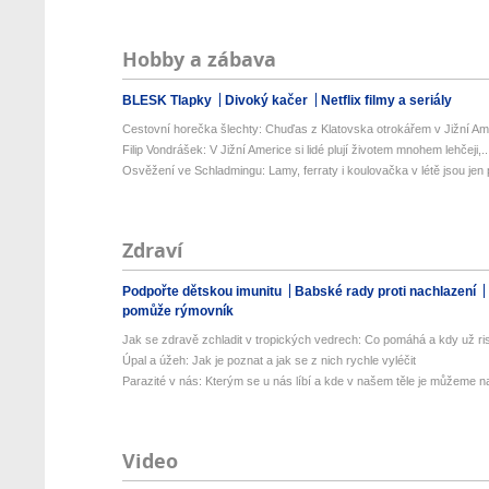
Hobby a zábava
BLESK Tlapky
Divoký kačer
Netflix filmy a seriály
Cestovní horečka šlechty: Chuďas z Klatovska otrokářem v Jižní Am
Filip Vondrášek: V Jižní Americe si lidé plují životem mnohem lehčeji,..
Osvěžení ve Schladmingu: Lamy, ferraty i koulovačka v létě jsou jen p
Zdraví
Podpořte dětskou imunitu
Babské rady proti nachlazení
pomůže rýmovník
Jak se zdravě zchladit v tropických vedrech: Co pomáhá a kdy už ris
Úpal a úžeh: Jak je poznat a jak se z nich rychle vyléčit
Parazité v nás: Kterým se u nás líbí a kde v našem těle je můžeme naj
Video