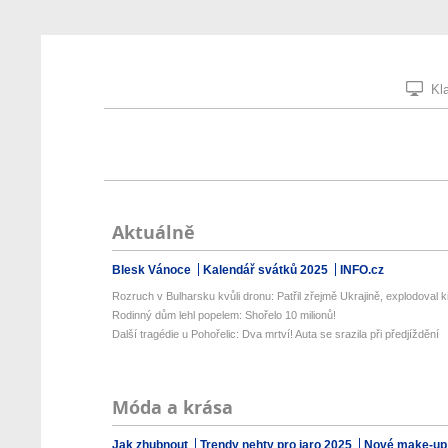
Kla
Aktuálně
Blesk Vánoce
Kalendář svátků 2025
INFO.cz
Rozruch v Bulharsku kvůli dronu: Patřil zřejmě Ukrajině, explodoval ki
Rodinný dům lehl popelem: Shořelo 10 milionů!
Další tragédie u Pohořelic: Dva mrtví! Auta se srazila při předjíždění
Móda a krása
Jak zhubnout
Trendy nehty pro jaro 2025
Nové make-up