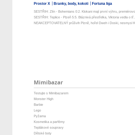
Prostor X
Branky, body, kokoti
Fortuna liga
SESTŘIH: Zlín - Bohemians 0:2. Klokani mají první výhru, premiérovou
SESTŘIH: Teplice - Plzeň 5:5. Bláznivá přestřelka, Viktoria vedla o tř..
NEAKCEPTOVATELNÝ průšvih Plzně, hořel Dweh i Doski, nesmysl Kr
Mimibazar
Testujte s Mimibazarem
Monster High
Barbie
Lego
Pyžama
Kosmetika a parfémy
Teplákové soupravy
Dětské boty