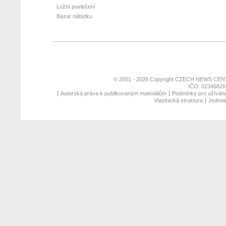
Ložní povlečení
Bazar nábytku
© 2001 - 2026 Copyright
CZECH NEWS CENT
IČO: 02346826,
Autorská práva k publikovaným materiálům
Podmínky pro užívání 
Vlastnická struktura
Jednotn