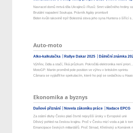
Navracel domů mrtvá těla Ukrajinců i Rusů: Smrt válečného hrdiny o
Brutální napadení Soukupa. Právník Agáty promluvil
Biden kvůli rakovině trpí! Bolestná slova jeho syna Huntera o šířící s..
Auto-moto
Alko-kalkulačka
Rallye Dakar 2025
Dálniční známka 20
Výhřev, čidla a stačí, říká průzkum. Pokročilá elektronika není priori..
MotoGP: Martin proměnil pole position ve výhru v britském sprintu
Câmara se vyjádřil ke spekulacím, které ho pojí se sedačkou u Haa
Ekonomika a byznys
Daňové přiznání
Novela zákoníku práce
Nadace EPCG
Za státní dluhy Česko platí čtvrté nejvyšší úroky v Evropské unii
Děsivý pohled na českou krajinu. Proč v Česku mizí voda a jak k tom
Emancipace českých miliardářů. Proč Strnad, Křetínský a Komárek n