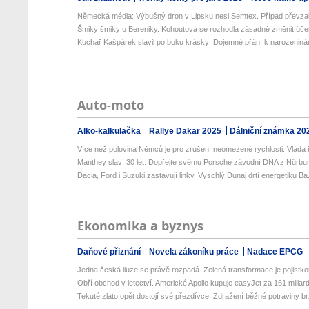
Německá média: Výbušný dron v Lipsku nesl Semtex. Případ převzala
Šmiky šmiky u Bereniky. Kohoutová se rozhodla zásadně změnit úče
Kuchař Kašpárek slavil po boku krásky: Dojemné přání k narozenin
Auto-moto
Alko-kalkulačka
Rallye Dakar 2025
Dálniční známka 20
Více než polovina Němců je pro zrušení neomezené rychlosti. Vláda ř
Manthey slaví 30 let: Dopřejte svému Porsche závodní DNA z Nürburg
Dacia, Ford i Suzuki zastavují linky. Vyschlý Dunaj drtí energetiku Ba.
Ekonomika a byznys
Daňové přiznání
Novela zákoníku práce
Nadace EPCG
Jedna česká iluze se právě rozpadá. Zelená transformace je pojistkou
Obří obchod v letectví. Americké Apollo kupuje easyJet za 161 miliard 
Tekuté zlato opět dostojí své přezdívce. Zdražení běžné potraviny brz