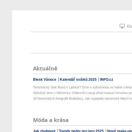
Kla
Aktuálně
Blesk Vánoce
Kalendář svátků 2025
INFO.cz
Teroristický útok Rusů v Lipsku!? Dron s výbušninou se našel u Anto
Výbušný dron v Německu: Odborníci varují před rostoucí hrozbou pro
18 historických fotografií Bratislavy. Jak vypadalo slovenské hlavní m
Móda a krása
Jak zhubnout
Trendy nehty pro jaro 2025
Nové make-up