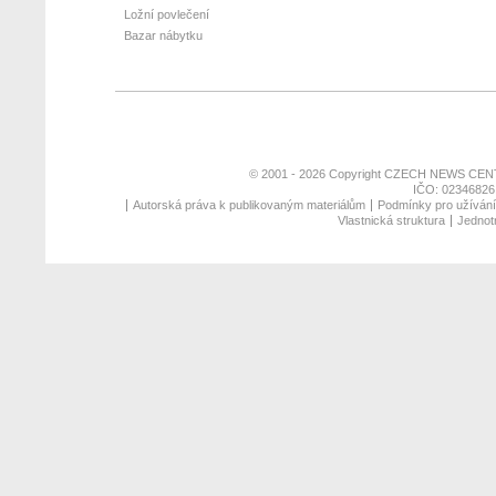
Ložní povlečení
Bazar nábytku
© 2001 - 2026 Copyright
CZECH NEWS CENT
IČO: 02346826,
Autorská práva k publikovaným materiálům
Podmínky pro užívání 
Vlastnická struktura
Jednotn