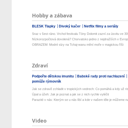
Hobby a zábava
BLESK Tlapky
Divoký kačer
Netflix filmy a seriály
Sraz v šest ráno. Vrchol festivalu Tóny Dolomit zazní za úsvitu ve 300
Nízkorozpočtová dovolená? Chorvatsko jedno z nejdražších v Evropě
OBRAZEM: Modré slzy na Tchaj-wanu mění moře v magickou říši
Zdraví
Podpořte dětskou imunitu
Babské rady proti nachlazení
pomůže rýmovník
Jak se zdravě zchladit v tropických vedrech: Co pomáhá a kdy už ris
Úpal a úžeh: Jak je poznat a jak se z nich rychle vyléčit
Parazité v nás: Kterým se u nás líbí a kde v našem těle je můžeme naj
Video