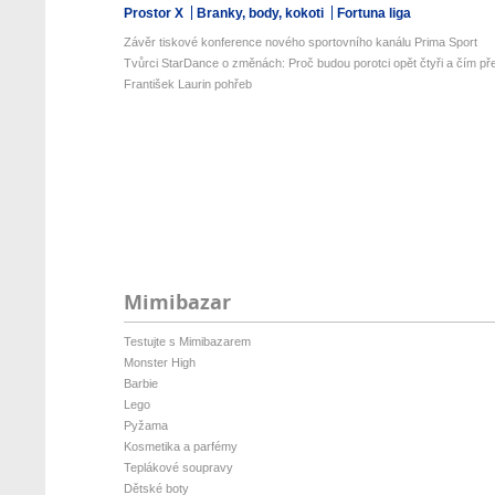
Prostor X
Branky, body, kokoti
Fortuna liga
Závěr tiskové konference nového sportovního kanálu Prima Sport
Tvůrci StarDance o změnách: Proč budou porotci opět čtyři a čím pře
František Laurin pohřeb
Mimibazar
Testujte s Mimibazarem
Monster High
Barbie
Lego
Pyžama
Kosmetika a parfémy
Teplákové soupravy
Dětské boty