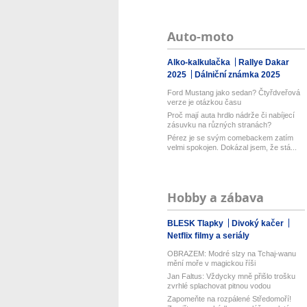
Auto-moto
Alko-kalkulačka
Rallye Dakar
2025
Dálniční známka 2025
Ford Mustang jako sedan? Čtyřdveřová
verze je otázkou času
Proč mají auta hrdlo nádrže či nabíjecí
zásuvku na různých stranách?
Pérez je se svým comebackem zatím
velmi spokojen. Dokázal jsem, že stá...
Hobby a zábava
BLESK Tlapky
Divoký kačer
Netflix filmy a seriály
OBRAZEM: Modré slzy na Tchaj-wanu
mění moře v magickou říši
Jan Faltus: Vždycky mně přišlo trošku
zvrhlé splachovat pitnou vodou
Zapomeňte na rozpálené Středomoří!