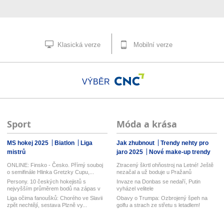
Klasická verze
Mobilní verze
VÝBĚR
Sport
Móda a krása
MS hokej 2025
Biatlon
Liga
Jak zhubnout
Trendy nehty pro
mistrů
jaro 2025
Nové make-up trendy
ONLINE: Finsko - Česko. Přímý souboj
Ztracený škrtl ohňostroj na Letné! Ještě
o semifinále Hlinka Gretzky Cupu,...
nezačal a už boduje u Pražanů
Persony. 10 českých hokejistů s
Invaze na Donbas se nedaří, Putin
nejvyšším průměrem bodů na zápas v
vyházel velitele
his...
Liga očima fanoušků: Chorého ve Slavii
Obavy o Trumpa: Ozbrojený špeh na
zpět nechtějí, sestava Plzně vy...
golfu a strach ze střetu s letadlem!