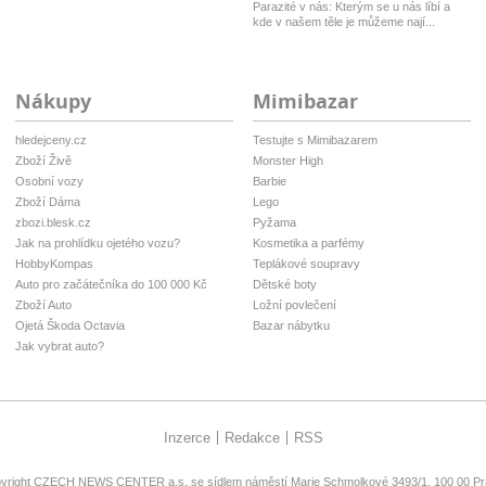
Parazité v nás: Kterým se u nás líbí a
kde v našem těle je můžeme nají...
Nákupy
Mimibazar
hledejceny.cz
Testujte s Mimibazarem
Zboží Živě
Monster High
Osobní vozy
Barbie
Zboží Dáma
Lego
zbozi.blesk.cz
Pyžama
Jak na prohlídku ojetého vozu?
Kosmetika a parfémy
HobbyKompas
Teplákové soupravy
Auto pro začátečníka do 100 000 Kč
Dětské boty
Zboží Auto
Ložní povlečení
Ojetá Škoda Octavia
Bazar nábytku
Jak vybrat auto?
Inzerce
Redakce
RSS
yright
CZECH NEWS CENTER a.s.
se sídlem náměstí Marie Schmolkové 3493/1, 100 00 Pra