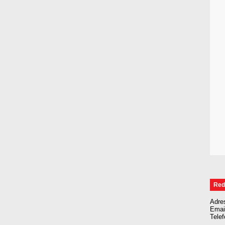
Red
Adre
Emai
Tele