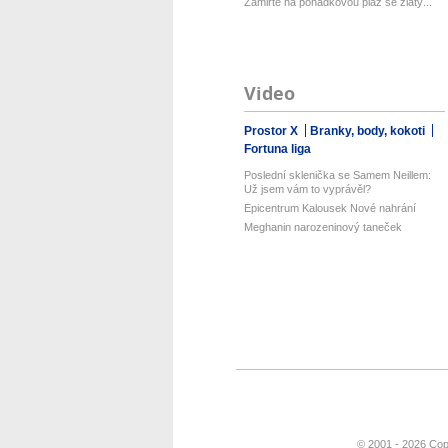
Zamiřte na pohádkovou pláž se zlatý...
Video
Prostor X
Branky, body, kokoti
Fortuna liga
Poslední sklenička se Samem Neillem:
Už jsem vám to vyprávěl?
Epicentrum Kalousek Nové nahrání
Meghanin narozeninový taneček
© 2001 - 2026 Cop