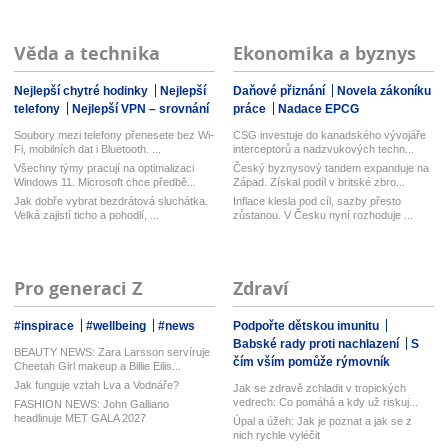
Věda a technika
Ekonomika a byznys
Nejlepší chytré hodinky
Nejlepší
Daňové přiznání
Novela zákoníku
telefony
Nejlepší VPN – srovnání
práce
Nadace EPCG
Soubory mezi telefony přenesete bez Wi-
CSG investuje do kanadského vývojáře
Fi, mobilních dat i Bluetooth. ...
interceptorů a nadzvukových techn...
Všechny týmy pracují na optimalizaci
Český byznysový tandem expanduje na
Windows 11. Microsoft chce předbě...
Západ. Získal podíl v britské zbro...
Jak dobře vybrat bezdrátová sluchátka.
Inflace klesla pod cíl, sazby přesto
Velká zajistí ticho a pohodlí, ...
zůstanou. V Česku nyní rozhoduje ...
Pro generaci Z
Zdraví
#inspirace
#wellbeing
#news
Podpořte dětskou imunitu
Babské rady proti nachlazení
S
BEAUTY NEWS: Zara Larsson servíruje
čím vším pomůže rýmovník
Cheetah Girl makeup a Billie Eilis...
Jak funguje vztah Lva a Vodnáře?
Jak se zdravě zchladit v tropických
vedrech: Co pomáhá a kdy už riskuj...
FASHION NEWS: John Galliano
headlinuje MET GALA 2027
Úpal a úžeh: Jak je poznat a jak se z
nich rychle vyléčit