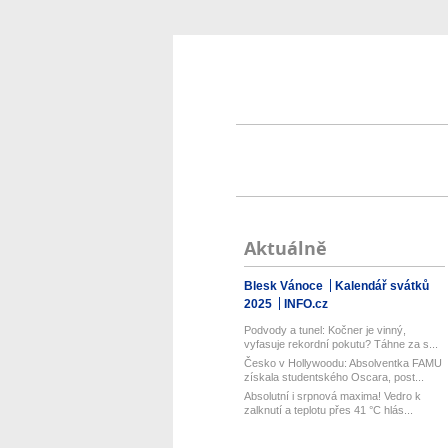
Aktuálně
Blesk Vánoce
Kalendář svátků
2025
INFO.cz
Podvody a tunel: Kočner je vinný,
vyfasuje rekordní pokutu? Táhne za s...
Česko v Hollywoodu: Absolventka FAMU
získala studentského Oscara, post...
Absolutní i srpnová maxima! Vedro k
zalknutí a teplotu přes 41 °C hlás...