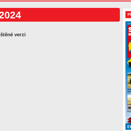
/2024
P
ištěné verzi