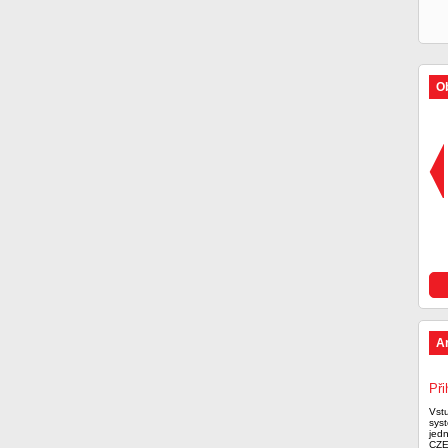
Ob
A
Při
Vst
syst
jed
CZE