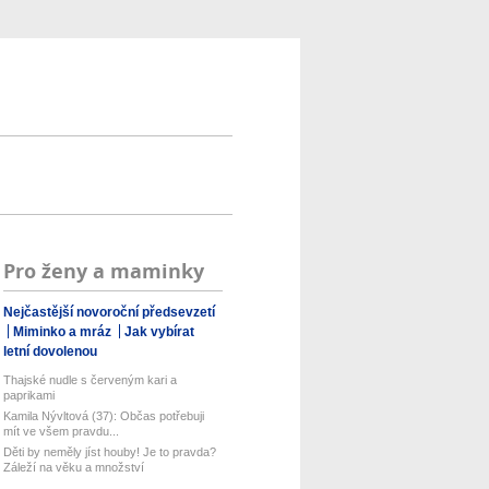
Pro ženy a maminky
Nejčastější novoroční předsevzetí
Miminko a mráz
Jak vybírat
letní dovolenou
Thajské nudle s červeným kari a
paprikami
Kamila Nývltová (37): Občas potřebuji
mít ve všem pravdu...
Děti by neměly jíst houby! Je to pravda?
Záleží na věku a množství