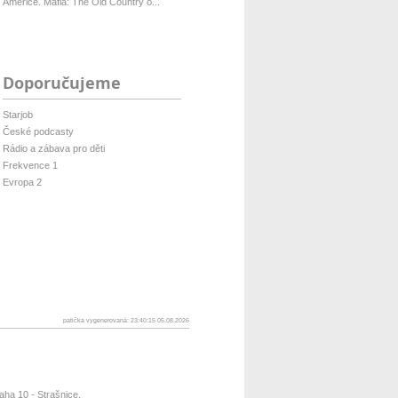
Americe. Mafia: The Old Country o...
Doporučujeme
Starjob
České podcasty
Rádio a zábava pro děti
Frekvence 1
Evropa 2
patička vygenerovaná: 23:40:15 05.08.2026
ha 10 - Strašnice,