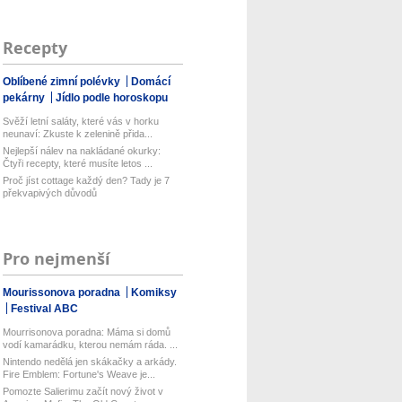
Recepty
Oblíbené zimní polévky
Domácí
pekárny
Jídlo podle horoskopu
Svěží letní saláty, které vás v horku
neunaví: Zkuste k zelenině přida...
Nejlepší nálev na nakládané okurky:
Čtyři recepty, které musíte letos ...
Proč jíst cottage každý den? Tady je 7
překvapivých důvodů
Pro nejmenší
Mourissonova poradna
Komiksy
Festival ABC
Mourrisonova poradna: Máma si domů
vodí kamarádku, kterou nemám ráda. ...
Nintendo nedělá jen skákačky a arkády.
Fire Emblem: Fortune's Weave je...
Pomozte Salierimu začít nový život v