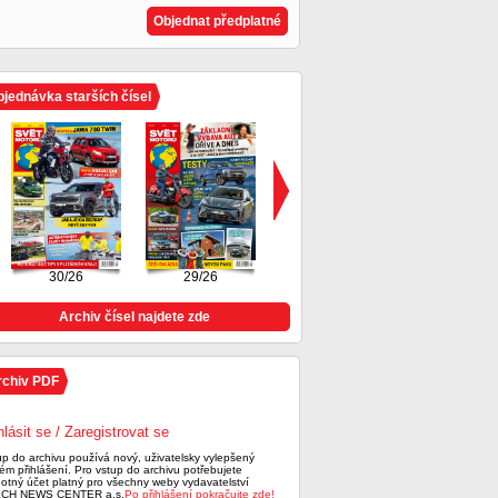
Objednat předplatné
jednávka starších čísel
30/26
29/26
28/26
Archiv čísel najdete zde
rchiv PDF
hlásit se / Zaregistrovat se
up do archivu používá nový, uživatelsky vylepšený
ém přihlášení. Pro vstup do archivu potřebujete
notný účet platný pro všechny weby vydavatelství
CH NEWS CENTER a.s.
Po přihlášení pokračujte zde!