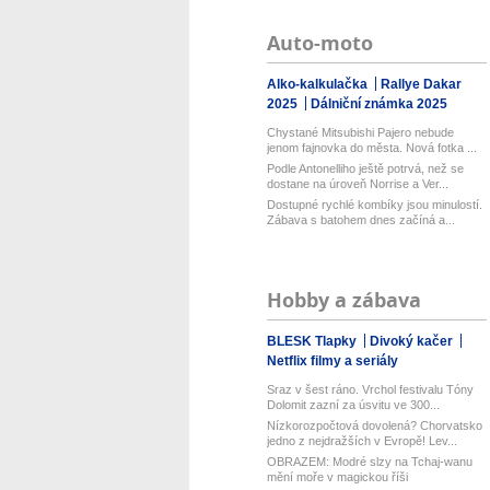
Auto-moto
Alko-kalkulačka
Rallye Dakar
2025
Dálniční známka 2025
Chystané Mitsubishi Pajero nebude
jenom fajnovka do města. Nová fotka ...
Podle Antonelliho ještě potrvá, než se
dostane na úroveň Norrise a Ver...
Dostupné rychlé kombíky jsou minulostí.
Zábava s batohem dnes začíná a...
Hobby a zábava
BLESK Tlapky
Divoký kačer
Netflix filmy a seriály
Sraz v šest ráno. Vrchol festivalu Tóny
Dolomit zazní za úsvitu ve 300...
Nízkorozpočtová dovolená? Chorvatsko
jedno z nejdražších v Evropě! Lev...
OBRAZEM: Modré slzy na Tchaj-wanu
mění moře v magickou říši