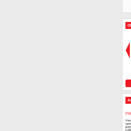
Ob
A
Při
Vst
syst
jed
CZE