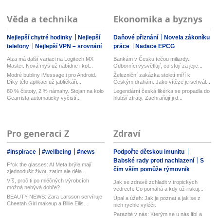
Věda a technika
Ekonomika a byznys
Nejlepší chytré hodinky
Nejlepší
Daňové přiznání
Novela zákoníku
telefony
Nejlepší VPN – srovnání
práce
Nadace EPCG
Alza má další variaci na Logitech MX
Bankám v Česku tečou miliardy.
Master. Nová myš už nabídne i kol...
Odborníci vysvětlují, co stojí za jejic...
Modré bubliny iMessage i pro Android.
Železniční zakázka století míří k
Díky této aplikaci už jablíčkáři...
Českým drahám. Jako vítěze je schvál...
80 % čistoty, 2 % námahy. Stojan na kolo
Legendární česká likérka se propadla do
Gearrista automaticky vyčistí...
hlubší ztráty. Zachraňují ji d...
Pro generaci Z
Zdraví
#inspirace
#wellbeing
#news
Podpořte dětskou imunitu
Babské rady proti nachlazení
S
F*ck the glasses: AI Meta brýle mají
čím vším pomůže rýmovník
zjednodušit život, zatím ale děla...
Víš, proč ti po mléčných výrobcích
Jak se zdravě zchladit v tropických
možná nebývá dobře?
vedrech: Co pomáhá a kdy už riskuj...
BEAUTY NEWS: Zara Larsson servíruje
Úpal a úžeh: Jak je poznat a jak se z
Cheetah Girl makeup a Billie Eilis...
nich rychle vyléčit
Parazité v nás: Kterým se u nás líbí a