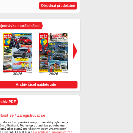
Objednat předplatné
jednávka starších čísel
30/26
29/26
28/26
Archiv čísel najdete zde
rchiv PDF
hlásit se / Zaregistrovat se
up do archivu používá nový, uživatelsky vylepšený
ém přihlášení. Pro vstup do archivu potřebujete
notný účet platný pro všechny weby vydavatelství
CH NEWS CENTER a.s.
Po přihlášení pokračujte zde!