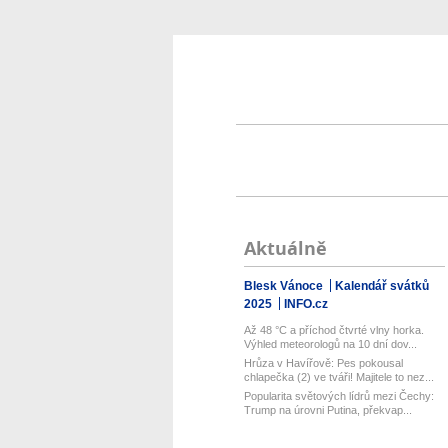
Aktuálně
Blesk Vánoce
Kalendář svátků
2025
INFO.cz
Až 48 °C a příchod čtvrté vlny horka.
Výhled meteorologů na 10 dní dov...
Hrůza v Havířově: Pes pokousal
chlapečka (2) ve tváři! Majitele to nez...
Popularita světových lídrů mezi Čechy:
Trump na úrovni Putina, překvap...