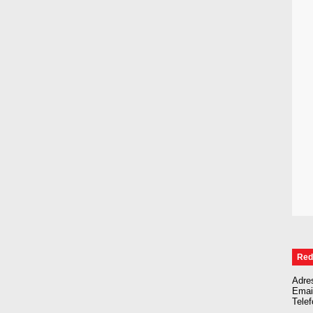
Red
Adre
Emai
Tele