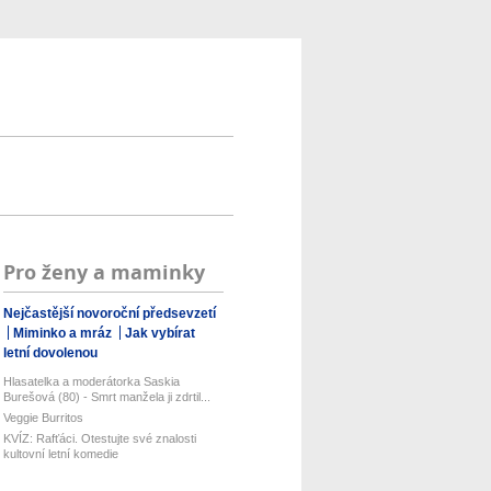
Pro ženy a maminky
Nejčastější novoroční předsevzetí
Miminko a mráz
Jak vybírat
letní dovolenou
Hlasatelka a moderátorka Saskia
Burešová (80) - Smrt manžela ji zdrtil...
Veggie Burritos
KVÍZ: Rafťáci. Otestujte své znalosti
kultovní letní komedie