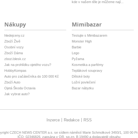
kde v našem těle je můžeme nají...
Nákupy
Mimibazar
hledejceny.cz
Testujte s Mimibazarem
Zboží Živě
Monster High
Osobní vozy
Barbie
Zboží Dáma
Lego
zbozi.blesk.cz
Pyžama
Jak na prohlídku ojetého vozu?
Kosmetika a parfémy
HobbyKompas
Teplákové soupravy
Auto pro začátečníka do 100 000 Kč
Dětské boty
Zboží Auto
Ložní povlečení
Ojetá Škoda Octavia
Bazar nábytku
Jak vybrat auto?
Inzerce
Redakce
RSS
yright
CZECH NEWS CENTER a.s.
se sídlem náměstí Marie Schmolkové 3493/1, 100 00 Pra
IČO: 02346826, zapsána v OR, sp.zn. B 19490 a dodavatelé obsahu