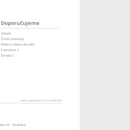
Doporučujeme
Starjob
České podcasty
Rádio a zábava pro děti
Frekvence 1
Evropa 2
patička vygenerovaná: 15:10:13 06.08.2026
ha 10 - Strašnice,