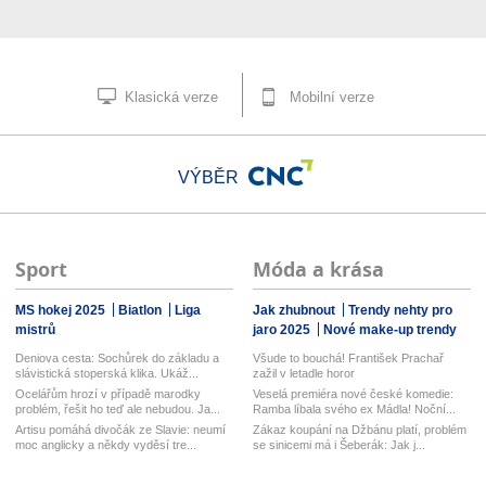
Klasická verze
Mobilní verze
VÝBĚR
Sport
Móda a krása
MS hokej 2025
Biatlon
Liga
Jak zhubnout
Trendy nehty pro
mistrů
jaro 2025
Nové make-up trendy
Deniova cesta: Sochůrek do základu a
Všude to bouchá! František Prachař
slávistická stoperská klika. Ukáž...
zažil v letadle horor
Ocelářům hrozí v případě marodky
Veselá premiéra nové české komedie:
problém, řešit ho teď ale nebudou. Ja...
Ramba líbala svého ex Mádla! Noční...
Artisu pomáhá divočák ze Slavie: neumí
Zákaz koupání na Džbánu platí, problém
moc anglicky a někdy vyděsí tre...
se sinicemi má i Šeberák: Jak j...