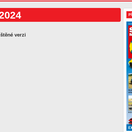
/2024
P
ištěné verzi