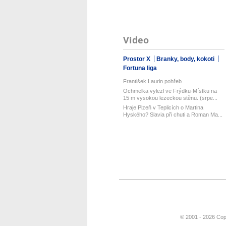
Video
Prostor X
Branky, body, kokoti
Fortuna liga
František Laurin pohřeb
Ochmelka vylezl ve Frýdku-Místku na
15 m vysokou lezeckou stěnu. (srpe...
Hraje Plzeň v Teplicích o Martina
Hyského? Slavia při chuti a Roman Ma...
© 2001 - 2026 Cop