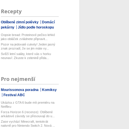
Recepty
Oblíbené zimní polévky
Domácí
pekárny
Jídlo podle horoskopu
Oopsie bread: Proteinové pečivo lehké
jako obláček zvládnete připravit...
Pozor na jedovaté cukety! Jeden jasný
znak prozradí, že se jim máte vy...
Svěží letní saláty, které vás v horku
neunaví: Zkuste k zelenině přida...
Pro nejmenší
Mourissonova poradna
Komiksy
Festival ABC
Ukázka z GTA 6 bude mít premiéru na
Netflixu
Forza Horizon 6 (recenze): Oblíbené
arkádové závody se přesouvají do u...
Zase vychází Minecraft, tentokrát
nativně pro Nintendo Switch 2. Nová ...