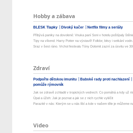
Hobby a zábava
BLESK Tlapky
Divoký kačer
Netflix filmy a seriály
Přibývá paniky na dovolené: Vnuka paní Soni v hotelu poštípaly štěnic
Tipy na víkend: Harry Potter na výstavě! Folklor, bitvy i setkání vodn.
Sraz v šest ráno. Vrchol festivalu Tóny Dolomit zazní za úsvitu ve 300
Zdraví
Podpořte dětskou imunitu
Babské rady proti nachlazení
pomůže rýmovník
Jak se zdravě zchladit v tropických vedrech: Co pomáhá a kdy už ris
Úpal a úžeh: Jak je poznat a jak se z nich rychle vyléčit
Parazité v nás: Kterým se u nás líbí a kde v našem těle je můžeme naj
Video