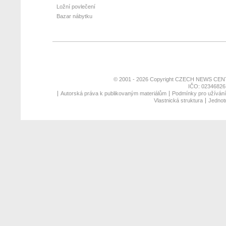
Ložní povlečení
Bazar nábytku
© 2001 - 2026 Copyright
CZECH NEWS CENT
IČO: 02346826,
Autorská práva k publikovaným materiálům
Podmínky pro užívání 
Vlastnická struktura
Jednotn