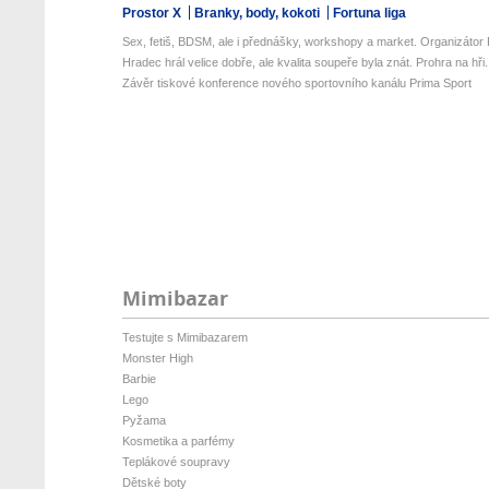
Prostor X
Branky, body, kokoti
Fortuna liga
Sex, fetiš, BDSM, ale i přednášky, workshopy a market. Organizátor P
Hradec hrál velice dobře, ale kvalita soupeře byla znát. Prohra na hři.
Závěr tiskové konference nového sportovního kanálu Prima Sport
Mimibazar
Testujte s Mimibazarem
Monster High
Barbie
Lego
Pyžama
Kosmetika a parfémy
Teplákové soupravy
Dětské boty