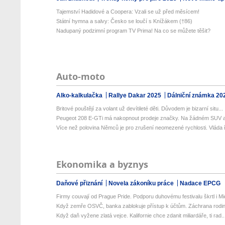
Tajemství Hadidové a Coopera: Vzali se už před měsícem!
Státní hymna a salvy: Česko se loučí s Knížákem (†86)
Nadupaný podzimní program TV Prima! Na co se můžete těšit?
Auto-moto
Alko-kalkulačka
Rallye Dakar 2025
Dálniční známka 20
Britové pouštějí za volant už devítileté děti. Důvodem je bizarní situ...
Peugeot 208 E-GTi má nakopnout prodeje značky. Na žádném SUV al
Více než polovina Němců je pro zrušení neomezené rychlosti. Vláda ř
Ekonomika a byznys
Daňové přiznání
Novela zákoníku práce
Nadace EPCG
Firmy couvají od Prague Pride. Podporu duhovému festivalu škrtl i Mic
Když zemře OSVČ, banka zablokuje přístup k účtům. Záchrana rodinné
Když daň vyžene zlatá vejce. Kalifornie chce zdanit miliardáře, ti rad..