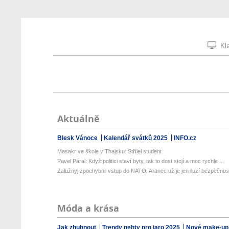
Kla
Aktuálně
Blesk Vánoce
Kalendář svátků 2025
INFO.cz
Masakr ve škole v Thajsku: Střílel student
Pavel Páral: Když politici staví byty, tak to dost stojí a moc rychle ...
Zalužnyj zpochybnil vstup do NATO. Aliance už je jen iluzí bezpečnosti
Móda a krása
Jak zhubnout
Trendy nehty pro jaro 2025
Nové make-up