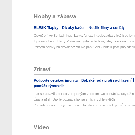
Hobby a zábava
BLESK Tlapky
Divoký kačer
Netflix filmy a seriály
Osvěžení ve Schladmingu: Lamy, ferraty i koulovačka v létě jsou jen p
Tipy na víkend: Harry Potter na výstavě! Folklor, bitvy i setkání vodn.
Přibývá paniky na dovolené: Vnuka paní Soni v hotelu poštípaly štěnic
Zdraví
Podpořte dětskou imunitu
Babské rady proti nachlazení
pomůže rýmovník
Jak se zdravě zchladit v tropických vedrech: Co pomáhá a kdy už ris
Úpal a úžeh: Jak je poznat a jak se z nich rychle vyléčit
Parazité v nás: Kterým se u nás líbí a kde v našem těle je můžeme naj
Video