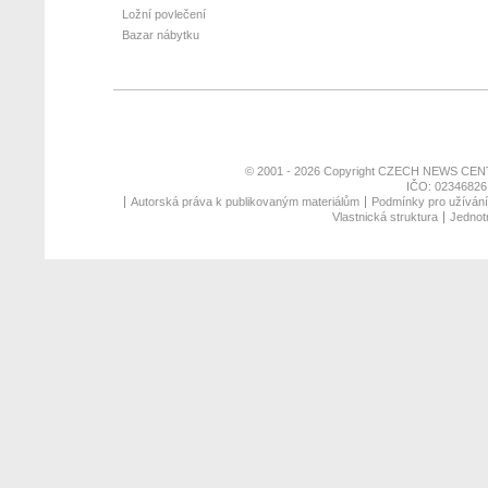
Ložní povlečení
Bazar nábytku
© 2001 - 2026 Copyright
CZECH NEWS CENT
IČO: 02346826,
Autorská práva k publikovaným materiálům
Podmínky pro užívání 
Vlastnická struktura
Jednotn