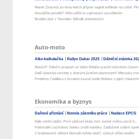
Marek Ztracený po dvou letech příprav naplnil amfiteátr na Letné: Plný
Nesnášíte pondělí? Vědci přišli se zajímavým vysvětlením
Brutální útok v Tanvaldu: Několik pobodaných
Auto-moto
Alko-kalkulačka
Rallye Dakar 2025
Dálniční známka 20
MotoGP: Páteční program ve Velké Británii uzavřel rekordním časem 
Další klasická corvette s dobrými jízdními vlastnostmi? Mitsuoka znov
Problémy Cadillacu s brzdami souvisí podle Bottase s jejich chlazení
Ekonomika a byznys
Daňové přiznání
Novela zákoníku práce
Nadace EPCG
Itálie vyklízí pláže. První plážové kluby mizí, turisté změnu pocítí b...
Potenciální zachránce Soleku zrušil nabídku. Zadlužené solární spole
V bratislavské rafinerii Slovnaft hořela nádrž, výbuch otřásl okolím