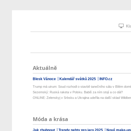
Kla
Aktuálně
Blesk Vánoce
Kalendář svátků 2025
INFO.cz
Trump má utrum: Soud rozhodl o stavbě tanečního sálu v Bílém dom
Sezemský: Ruská raketa v Polsku. Babiš za ním stojí a co dál?
ONLINE: Zelenskyj v Srbsku a Ukrajina udeřila na další sklad Wildberr
Móda a krása
Jak zhubnout
Trendy nehty pro jaro 2025
Nové make-up