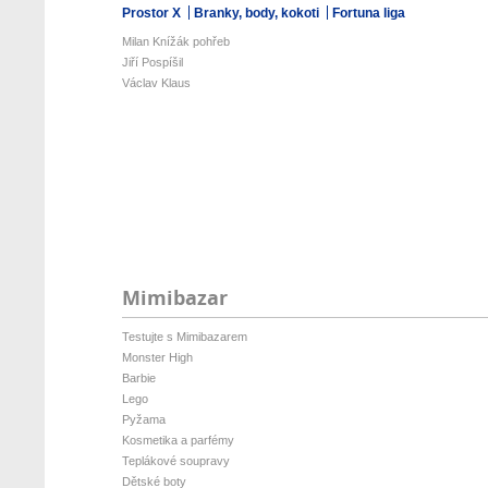
Prostor X
Branky, body, kokoti
Fortuna liga
Milan Knížák pohřeb
Jiří Pospíšil
Václav Klaus
Mimibazar
Testujte s Mimibazarem
Monster High
Barbie
Lego
Pyžama
Kosmetika a parfémy
Teplákové soupravy
Dětské boty