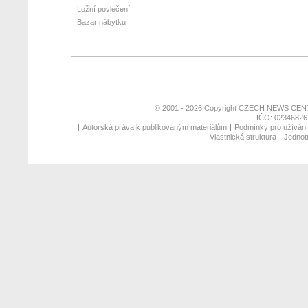
Ložní povlečení
Bazar nábytku
© 2001 - 2026 Copyright
CZECH NEWS CENT
IČO: 02346826,
Autorská práva k publikovaným materiálům
Podmínky pro užívání 
Vlastnická struktura
Jednotn