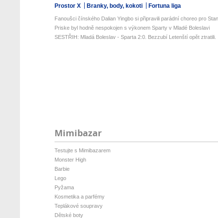
Prostor X
Branky, body, kokoti
Fortuna liga
Fanoušci čínského Dalian Yingbo si připravili parádní choreo pro Stan
Priske byl hodně nespokojen s výkonem Sparty v Mladé Boleslavi
SESTŘIH: Mladá Boleslav - Sparta 2:0. Bezzubí Letenští opět ztratili. .
Mimibazar
Testujte s Mimibazarem
Monster High
Barbie
Lego
Pyžama
Kosmetika a parfémy
Teplákové soupravy
Dětské boty