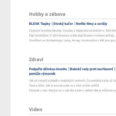
Hobby a zábava
BLESK Tlapky
Divoký kačer
Netflix filmy a seriály
Cestovní horečka šlechty: Chuďas z Klatovska otrokářem v Jižní Am
Filip Vondrášek: V Jižní Americe si lidé plují životem mnohem lehčeji,..
Osvěžení ve Schladmingu: Lamy, ferraty i koulovačka v létě jsou jen p
Zdraví
Podpořte dětskou imunitu
Babské rady proti nachlazení
pomůže rýmovník
Jak se zdravě zchladit v tropických vedrech: Co pomáhá a kdy už ris
Úpal a úžeh: Jak je poznat a jak se z nich rychle vyléčit
Parazité v nás: Kterým se u nás líbí a kde v našem těle je můžeme naj
Video