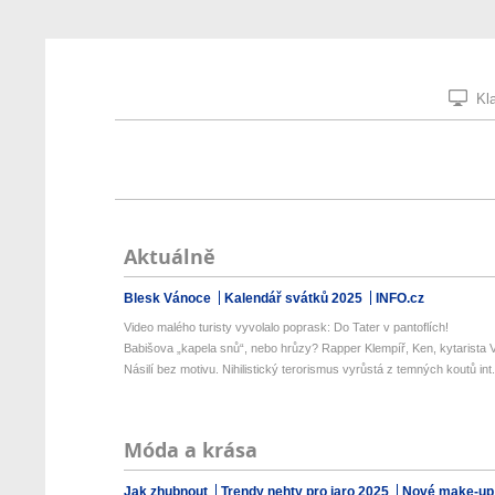
Kla
Aktuálně
Blesk Vánoce
Kalendář svátků 2025
INFO.cz
Video malého turisty vyvolalo poprask: Do Tater v pantoflích!
Babišova „kapela snů“, nebo hrůzy? Rapper Klempíř, Ken, kytarista V
Násilí bez motivu. Nihilistický terorismus vyrůstá z temných koutů int.
Móda a krása
Jak zhubnout
Trendy nehty pro jaro 2025
Nové make-up