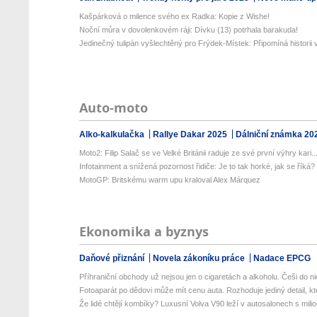
Kašpárková o milence svého ex Radka: Kopie z Wishe!
Noční můra v dovolenkovém ráji: Dívku (13) potrhala barakuda!
Jedinečný tulipán vyšlechtěný pro Frýdek-Místek: Připomíná historii v
Auto-moto
Alko-kalkulačka
Rallye Dakar 2025
Dálniční známka 20
Moto2: Filip Salač se ve Velké Británii raduje ze své první výhry kari..
Infotainment a snížená pozornost řidiče: Je to tak horké, jak se říká?
MotoGP: Britskému warm upu kraloval Alex Márquez
Ekonomika a byznys
Daňové přiznání
Novela zákoníku práce
Nadace EPCG
Příhraniční obchody už nejsou jen o cigaretách a alkoholu. Češi do nic
Fotoaparát po dědovi může mít cenu auta. Rozhoduje jediný detail, kte
Že lidé chtějí kombíky? Luxusní Volva V90 leží v autosalonech s milion