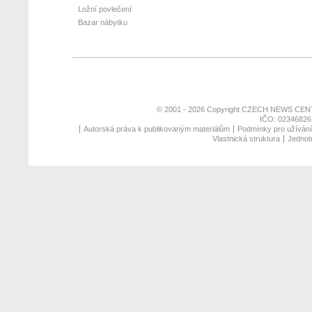
Ložní povlečení
Bazar nábytku
© 2001 - 2026 Copyright
CZECH NEWS CENT
IČO: 02346826,
Autorská práva k publikovaným materiálům
Podmínky pro užívání 
Vlastnická struktura
Jednotn