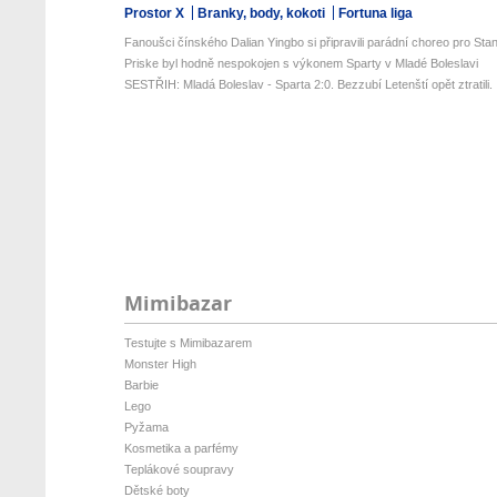
Prostor X
Branky, body, kokoti
Fortuna liga
Fanoušci čínského Dalian Yingbo si připravili parádní choreo pro Stan
Priske byl hodně nespokojen s výkonem Sparty v Mladé Boleslavi
SESTŘIH: Mladá Boleslav - Sparta 2:0. Bezzubí Letenští opět ztratili. .
Mimibazar
Testujte s Mimibazarem
Monster High
Barbie
Lego
Pyžama
Kosmetika a parfémy
Teplákové soupravy
Dětské boty