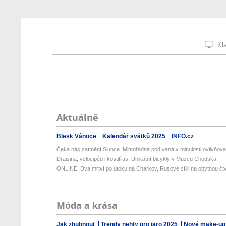
Kla
Aktuálně
Blesk Vánoce
Kalendář svátků 2025
INFO.cz
Čeká nás zatmění Slunce. Mimořádná podívaná v minulosti ovlivňovala
Draisina, velocipéd i kostitřas: Unikátní bicykly v Muzeu Chodska
ONLINE: Dva mrtví po útoku na Charkov, Rusové cílili na obytnou čt
Móda a krása
Jak zhubnout
Trendy nehty pro jaro 2025
Nové make-up