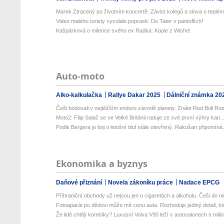
Marek Ztracený po životním koncertě: Závist kolegů a slova o teplém 
Video malého turisty vyvolalo poprask: Do Tater v pantoflích!
Kašpárková o milence svého ex Radka: Kopie z Wishe!
Auto-moto
Alko-kalkulačka
Rallye Dakar 2025
Dálniční známka 20
Češi bodovali v nejtěžším enduro závodě planety. Znáte Red Bull Rom
Moto2: Filip Salač se ve Velké Británii raduje ze své první výhry kari..
Podle Bergera je boj o letošní titul stále otevřený. Rakušan připomíná.
Ekonomika a byznys
Daňové přiznání
Novela zákoníku práce
Nadace EPCG
Příhraniční obchody už nejsou jen o cigaretách a alkoholu. Češi do nic
Fotoaparát po dědovi může mít cenu auta. Rozhoduje jediný detail, kte
Že lidé chtějí kombíky? Luxusní Volva V90 leží v autosalonech s milion