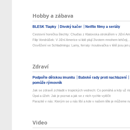
Hobby a zábava
BLESK Tlapky
Divoký kačer
Netflix filmy a seriály
Cestovní horečka šlechty: Chuďas z Klatovska otrokářem v Jižní Am
Filip Vondrášek: V Jižní Americe si lidé plují životem mnohem lehčeji,..
Osvěžení ve Schladmingu: Lamy, ferraty i koulovačka v létě jsou jen p
Zdraví
Podpořte dětskou imunitu
Babské rady proti nachlazení
pomůže rýmovník
Jak se zdravě zchladit v tropických vedrech: Co pomáhá a kdy už ris
Úpal a úžeh: Jak je poznat a jak se z nich rychle vyléčit
Parazité v nás: Kterým se u nás líbí a kde v našem těle je můžeme naj
Video