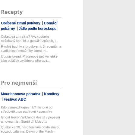
Recepty
Oblíbené zimní polévky
Domácí
pekárny
Jídlo podle horoskopu
Cuketová zmrzlina? Vyzkoušejte
nečekaný letní hit a geniální způsob, j...
Rychlé buchty s broskvemi: 5 receptů na
sladké letní moučníky, které m...
Oopsie bread: Proteinové pečivo lehké
jako obláček zvládnete připravit...
Pro nejmenší
Mourissonova poradna
Komiksy
Festival ABC
Kdo vynalezl kapesník? Historie od
středověku po papírové kapesníky
Ghost Recon Wildlands dostal vylepšení
a novou misi. Starší díl Ubisof...
Quake ke 30. narozeninám dostal novou
epizodu zdarma. Dawn of the Mach...