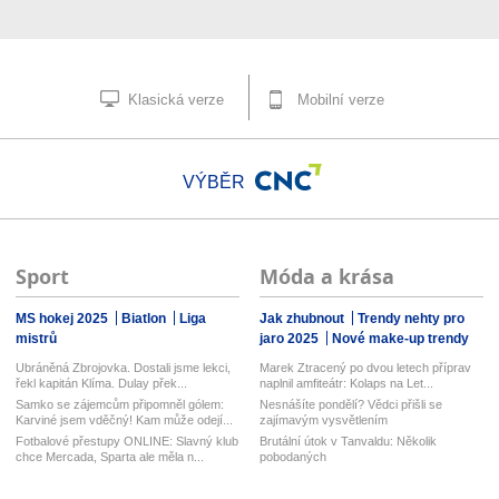
Klasická verze
Mobilní verze
VÝBĚR
Sport
Móda a krása
MS hokej 2025
Biatlon
Liga
Jak zhubnout
Trendy nehty pro
mistrů
jaro 2025
Nové make-up trendy
Ubráněná Zbrojovka. Dostali jsme lekci,
Marek Ztracený po dvou letech příprav
řekl kapitán Klíma. Dulay přek...
naplnil amfiteátr: Kolaps na Let...
Samko se zájemcům připomněl gólem:
Nesnášíte pondělí? Vědci přišli se
Karviné jsem vděčný! Kam může odejí...
zajímavým vysvětlením
Fotbalové přestupy ONLINE: Slavný klub
Brutální útok v Tanvaldu: Několik
chce Mercada, Sparta ale měla n...
pobodaných