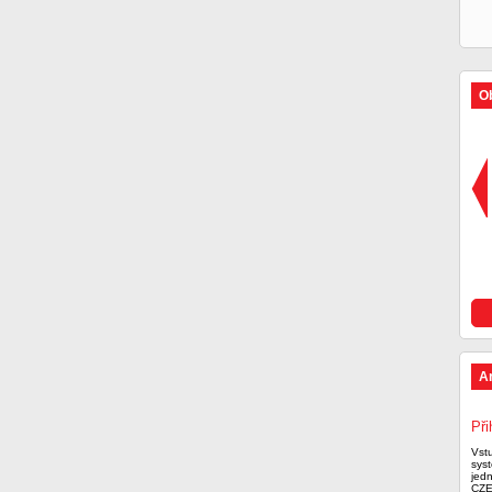
Ob
A
Při
Vst
syst
jed
CZE