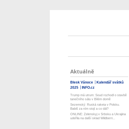
Aktuálně
Blesk Vánoce
Kalendář svátků
2025
INFO.cz
Trump má utrum: Soud rozhodl o stavbě
tanečního sálu v Bílém domě
Sezemský: Ruská raketa v Polsku.
Babiš za ním stojí a co dál?
ONLINE: Zelenskyj v Srbsku a Ukrajina
udeřila na další sklad Wildberri...