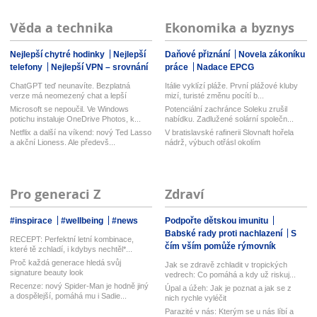
Věda a technika
Ekonomika a byznys
Nejlepší chytré hodinky
Nejlepší
Daňové přiznání
Novela zákoníku
telefony
Nejlepší VPN – srovnání
práce
Nadace EPCG
ChatGPT teď neunavíte. Bezplatná
Itálie vyklízí pláže. První plážové kluby
verze má neomezený chat a lepší
mizí, turisté změnu pocítí b...
model...
Microsoft se nepoučil. Ve Windows
Potenciální zachránce Soleku zrušil
potichu instaluje OneDrive Photos, k...
nabídku. Zadlužené solární společn...
Netflix a další na víkend: nový Ted Lasso
V bratislavské rafinerii Slovnaft hořela
a akční Lioness. Ale předevš...
nádrž, výbuch otřásl okolím
Pro generaci Z
Zdraví
#inspirace
#wellbeing
#news
Podpořte dětskou imunitu
Babské rady proti nachlazení
S
RECEPT: Perfektní letní kombinace,
čím vším pomůže rýmovník
které tě zchladí, i kdybys nechtěl*...
Proč každá generace hledá svůj
Jak se zdravě zchladit v tropických
signature beauty look
vedrech: Co pomáhá a kdy už riskuj...
Recenze: nový Spider-Man je hodně jiný
Úpal a úžeh: Jak je poznat a jak se z
a dospělejší, pomáhá mu i Sadie...
nich rychle vyléčit
Parazité v nás: Kterým se u nás líbí a