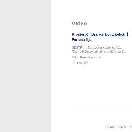
Video
Prostor X
Branky, body, kokoti
Fortuna liga
SESTŘIH: Zbrojovka - Liberec 0:1.
Rozhodl Dulay, ale při premiéře za S...
Milan Knížák pohřeb
Jiří Pospíšil
© 2001 - 2026 Cop