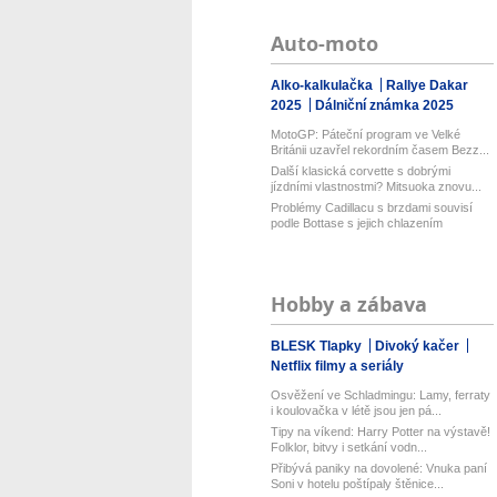
Auto-moto
Alko-kalkulačka
Rallye Dakar
2025
Dálniční známka 2025
MotoGP: Páteční program ve Velké
Británii uzavřel rekordním časem Bezz...
Další klasická corvette s dobrými
jízdními vlastnostmi? Mitsuoka znovu...
Problémy Cadillacu s brzdami souvisí
podle Bottase s jejich chlazením
Hobby a zábava
BLESK Tlapky
Divoký kačer
Netflix filmy a seriály
Osvěžení ve Schladmingu: Lamy, ferraty
i koulovačka v létě jsou jen pá...
Tipy na víkend: Harry Potter na výstavě!
Folklor, bitvy i setkání vodn...
Přibývá paniky na dovolené: Vnuka paní
Soni v hotelu poštípaly štěnice...