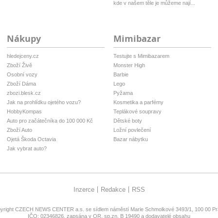
kde v našem těle je můžeme nají...
Nákupy
Mimibazar
hledejceny.cz
Testujte s Mimibazarem
Zboží Živě
Monster High
Osobní vozy
Barbie
Zboží Dáma
Lego
zbozi.blesk.cz
Pyžama
Jak na prohlídku ojetého vozu?
Kosmetika a parfémy
HobbyKompas
Teplákové soupravy
Auto pro začátečníka do 100 000 Kč
Dětské boty
Zboží Auto
Ložní povlečení
Ojetá Škoda Octavia
Bazar nábytku
Jak vybrat auto?
Inzerce
Redakce
RSS
yright
CZECH NEWS CENTER a.s.
se sídlem náměstí Marie Schmolkové 3493/1, 100 00 Pra
IČO: 02346826, zapsána v OR, sp.zn. B 19490 a dodavatelé obsahu