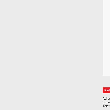
Red
Adre
Emai
Tele