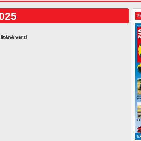
2025
P
ištěné verzi