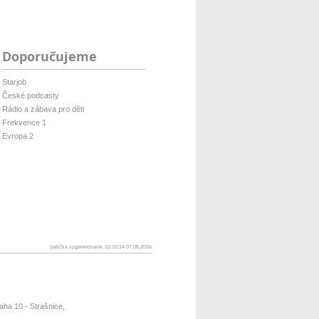
Doporučujeme
Starjob
České podcasty
Rádio a zábava pro děti
Frekvence 1
Evropa 2
patička vygenerovaná: 22:10:14 07.08.2026
ha 10 - Strašnice,