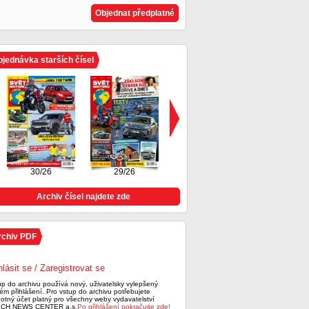
Objednat předplatné
jednávka starších čísel
30/26
29/26
28/26
Archiv čísel najdete zde
rchiv PDF
hlásit se / Zaregistrovat se
up do archivu používá nový, uživatelsky vylepšený
ém přihlášení. Pro vstup do archivu potřebujete
notný účet platný pro všechny weby vydavatelství
CH NEWS CENTER a.s.
Po přihlášení pokračujte zde!