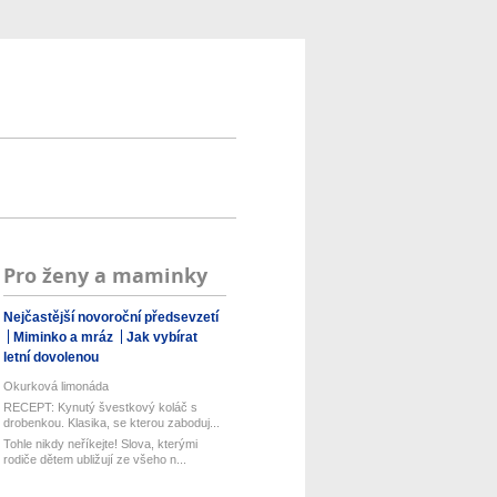
Pro ženy a maminky
Nejčastější novoroční předsevzetí
Miminko a mráz
Jak vybírat
letní dovolenou
Okurková limonáda
RECEPT: Kynutý švestkový koláč s
drobenkou. Klasika, se kterou zaboduj...
Tohle nikdy neříkejte! Slova, kterými
rodiče dětem ubližují ze všeho n...