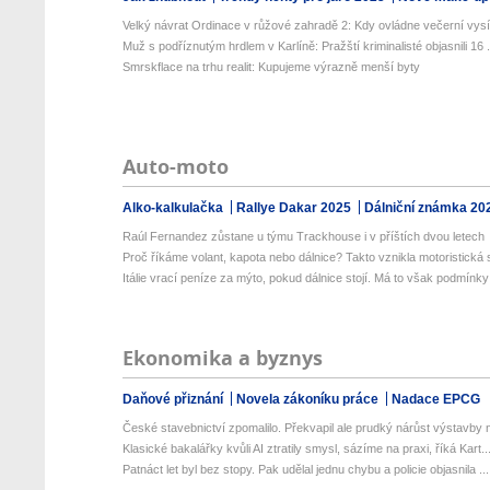
Velký návrat Ordinace v růžové zahradě 2: Kdy ovládne večerní vysíl
Muž s podříznutým hrdlem v Karlíně: Pražští kriminalisté objasnili 16 .
Smrskflace na trhu realit: Kupujeme výrazně menší byty
Auto-moto
Alko-kalkulačka
Rallye Dakar 2025
Dálniční známka 20
Raúl Fernandez zůstane u týmu Trackhouse i v příštích dvou letech
Proč říkáme volant, kapota nebo dálnice? Takto vznikla motoristická sl
Itálie vrací peníze za mýto, pokud dálnice stojí. Má to však podmínky
Ekonomika a byznys
Daňové přiznání
Novela zákoníku práce
Nadace EPCG
České stavebnictví zpomalilo. Překvapil ale prudký nárůst výstavby n
Klasické bakalářky kvůli AI ztratily smysl, sázíme na praxi, říká Kart..
Patnáct let byl bez stopy. Pak udělal jednu chybu a policie objasnila ...