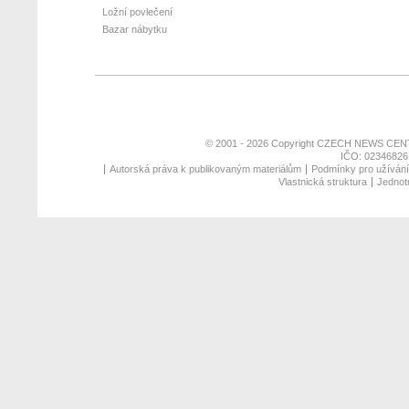
Ložní povlečení
Bazar nábytku
© 2001 - 2026 Copyright
CZECH NEWS CENT
IČO: 02346826,
Autorská práva k publikovaným materiálům
Podmínky pro užívání 
Vlastnická struktura
Jednotn