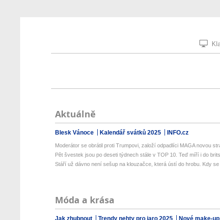
Kla
Aktuálně
Blesk Vánoce
Kalendář svátků 2025
INFO.cz
Moderátor se obrátil proti Trumpovi, založí odpadlíci MAGA novou stra
Pět švestek jsou po deseti týdnech stále v TOP 10. Teď míří i do brits
Stáří už dávno není sešup na klouzačce, která ústí do hrobu. Kdy se 
Móda a krása
Jak zhubnout
Trendy nehty pro jaro 2025
Nové make-up