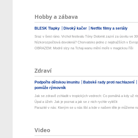
Hobby a zábava
BLESK Tlapky
Divoký kačer
Netflix filmy a seriály
Sraz v šest ráno. Vrchol festivalu Tóny Dolomit zazní za úsvitu ve 300
Nízkorozpočtová dovolená? Chorvatsko jedno z nejdražších v Evropě
OBRAZEM: Modré slzy na Tchaj-wanu mění moře v magickou říši
Zdraví
Podpořte dětskou imunitu
Babské rady proti nachlazení
pomůže rýmovník
Jak se zdravě zchladit v tropických vedrech: Co pomáhá a kdy už ris
Úpal a úžeh: Jak je poznat a jak se z nich rychle vyléčit
Parazité v nás: Kterým se u nás líbí a kde v našem těle je můžeme naj
Video