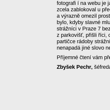
fotografi í na webu je 
zcela zablokoval u př
a výrazně omezil prost
bylo, kdyby slavné mluv
strážníci v Praze 7 be
z parkovišť, přišli říci,
partičce rádoby stráž
nenapadá jiné slovo 
Příjemné čtení vám př
Zbyšek Pechr,
šéfred