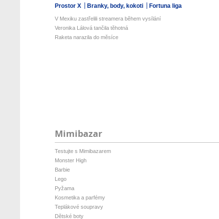
Prostor X
Branky, body, kokoti
Fortuna liga
V Mexiku zastřelili streamera během vysílání
Veronika Lálová tančila těhotná
Raketa narazila do měsíce
Mimibazar
Testujte s Mimibazarem
Monster High
Barbie
Lego
Pyžama
Kosmetika a parfémy
Teplákové soupravy
Dětské boty