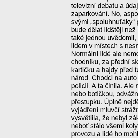
televizní debatu a úda
zaparkování. No, aspo
svými „spoluhnuťáky“ 
bude dělat lidštěji než
také jednou uvědomil,
lidem v místech s ne
Normální lidé ale nem
chodníku, za přední s
kartičku a hajdy před 
národ. Chodci na auto
policii. A ta činila. A
nebo botičkou, odvážně
přestupku. Úplně nejdě
vyjádření mluvčí stráž
vysvětlila, že nebyl z
neboť stálo všemi koly
provozu a lidé ho mohl