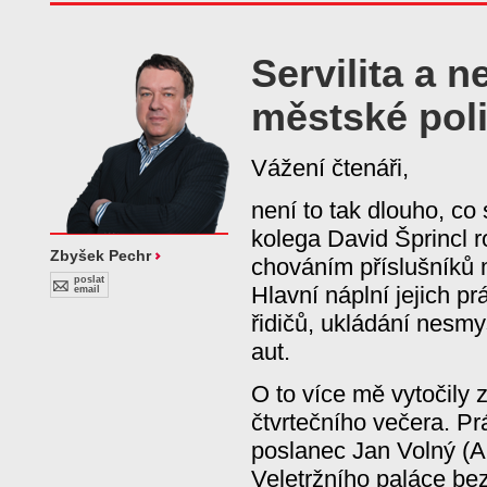
Servilita a 
městské poli
Vážení čtenáři,
není to tak dlouho, co
kolega David Šprincl 
Zbyšek Pechr
chováním příslušníků 
poslat
Hlavní náplní jejich pr
email
řidičů, ukládání nesm
aut.
O to více mě vytočily 
čtvrtečního večera. Pr
poslanec Jan Volný (
Veletržního paláce bez