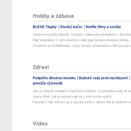
Hobby a zábava
BLESK Tlapky
Divoký kačer
Netflix filmy a seriály
Cestovní horečka šlechty: Chuďas z Klatovska otrokářem v Jižní Am
Filip Vondrášek: V Jižní Americe si lidé plují životem mnohem lehčeji,..
Osvěžení ve Schladmingu: Lamy, ferraty i koulovačka v létě jsou jen p
Zdraví
Podpořte dětskou imunitu
Babské rady proti nachlazení
pomůže rýmovník
Jak se zdravě zchladit v tropických vedrech: Co pomáhá a kdy už ris
Úpal a úžeh: Jak je poznat a jak se z nich rychle vyléčit
Parazité v nás: Kterým se u nás líbí a kde v našem těle je můžeme naj
Video