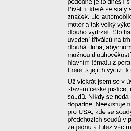
podobné je to dnes i 
tříválci, které se stal
značek. Lid automobil
motor a tak velký výk
dlouho vydržet. Sto tis
uvedení tříválců na tr
dlouhá doba, abychom s
možnou dlouhověkostí 
hlavním tématu z pera 
Freie, s jejich výdrží 
Už víckrát jsem se v 
stavem české justice, 
soudů. Nikdy se nedá d
dopadne. Neexistuje t
pro USA, kde se soudy
předchozích soudů v p
za jednu a tutéž věc 