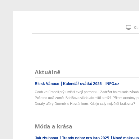
Kla
Aktuálně
Blesk Vánoce
Kalendář svátků 2025
INFO.cz
Čech ve Francii prý umlátil svojí partnerku: Zadržet ho musela zásaho
Peče se celá země, Babišova vláda ale mlčí a mlží. Přitom extrémy p
Detaily aféry Decroix s Havránkem: Kdo je tady největší královna?
Móda a krása
Jak zhubnout
Trendy nehty pro jaro 2025
Nové make-up