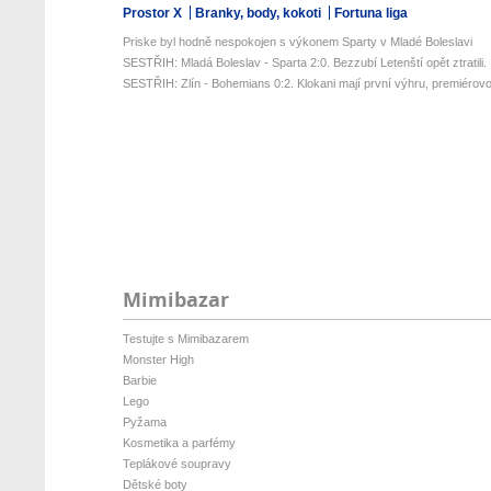
Prostor X
Branky, body, kokoti
Fortuna liga
Priske byl hodně nespokojen s výkonem Sparty v Mladé Boleslavi
SESTŘIH: Mladá Boleslav - Sparta 2:0. Bezzubí Letenští opět ztratili. .
SESTŘIH: Zlín - Bohemians 0:2. Klokani mají první výhru, premiérovou
Mimibazar
Testujte s Mimibazarem
Monster High
Barbie
Lego
Pyžama
Kosmetika a parfémy
Teplákové soupravy
Dětské boty