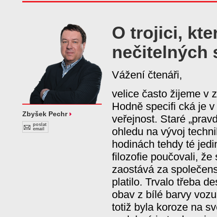
O trojici, kte
nečitelných
Vážení čtenáři,
velice často žijeme v z
Hodně specifi cká je v
Zbyšek Pechr
veřejnost. Staré „pravd
poslat
ohledu na vývoj techni
email
hodinách tehdy té jedi
filozofie poučovali, ž
zaostává za společens
platilo. Trvalo třeba des
obav z bílé barvy vozu.
totiž byla koroze na sv