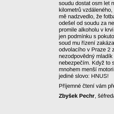
soudu dostat osm let n
kilometrů vzdáleného,
mě nadzvedlo, že fotb
odešel od soudu za ne
promile alkoholu v krvi
jen podmínku s pokutou
soud mu řízení zakáza
odvolacího v Praze 2 z
nezodpovědný mladík 
nebezpečím. Když to s
mnohem menší motoris
jediné slovo: HNUS!
Příjemné čtení vám př
Zbyšek Pechr
, šéfred