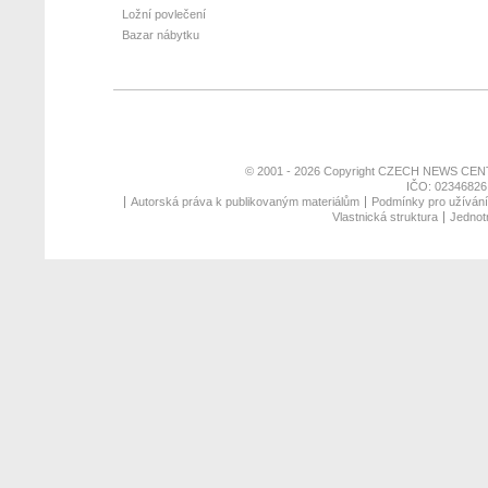
Ložní povlečení
Bazar nábytku
© 2001 - 2026 Copyright
CZECH NEWS CENT
IČO: 02346826,
Autorská práva k publikovaným materiálům
Podmínky pro užívání 
Vlastnická struktura
Jednotn