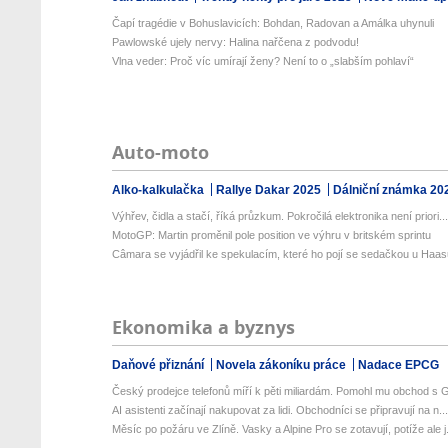
Čapí tragédie v Bohuslavicích: Bohdan, Radovan a Amálka uhynuli
Pawlowské ujely nervy: Halina nařčena z podvodu!
Vlna veder: Proč víc umírají ženy? Není to o „slabším pohlaví“
Auto-moto
Alko-kalkulačka
Rallye Dakar 2025
Dálniční známka 20
Výhřev, čidla a stačí, říká průzkum. Pokročilá elektronika není priori..
MotoGP: Martin proměnil pole position ve výhru v britském sprintu
Câmara se vyjádřil ke spekulacím, které ho pojí se sedačkou u Haa
Ekonomika a byznys
Daňové přiznání
Novela zákoníku práce
Nadace EPCG
Český prodejce telefonů míří k pěti miliardám. Pomohl mu obchod s G
AI asistenti začínají nakupovat za lidi. Obchodníci se připravují na n..
Měsíc po požáru ve Zlíně. Vasky a Alpine Pro se zotavují, potíže ale j.