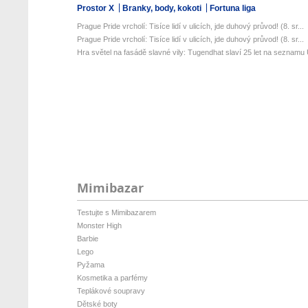
Prostor X
Branky, body, kokoti
Fortuna liga
Prague Pride vrcholí: Tisíce lidí v ulicích, jde duhový průvod! (8. sr...
Prague Pride vrcholí: Tisíce lidí v ulicích, jde duhový průvod! (8. sr...
Hra světel na fasádě slavné vily: Tugendhat slaví 25 let na seznamu 
Mimibazar
Testujte s Mimibazarem
Monster High
Barbie
Lego
Pyžama
Kosmetika a parfémy
Teplákové soupravy
Dětské boty