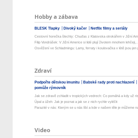
Hobby a zábava
BLESK Tlapky
Divoký kačer
Netflix filmy a seriály
Cestovní horečka šlechty: Chuďas z Klatovska otrokářem v Jižní Am
Filip Vondrášek: V Jižní Americe si lidé plují životem mnohem lehčeji,..
Osvěžení ve Schladmingu: Lamy, ferraty i koulovačka v létě jsou jen p
Zdraví
Podpořte dětskou imunitu
Babské rady proti nachlazení
pomůže rýmovník
Jak se zdravě zchladit v tropických vedrech: Co pomáhá a kdy už ris
Úpal a úžeh: Jak je poznat a jak se z nich rychle vyléčit
Parazité v nás: Kterým se u nás líbí a kde v našem těle je můžeme naj
Video