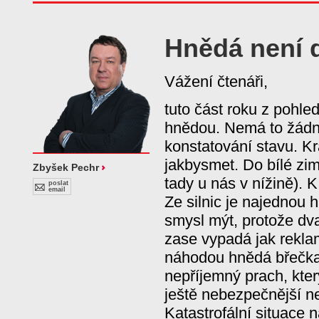
Hnědá není 
Vážení čtenáři,
tuto část roku z pohle
hnědou. Nemá to žádný 
konstatování stavu. Kr
jakbysmet. Do bílé zim
Zbyšek Pechr
tady u nás v nížině). 
poslat
email
Ze silnic je najednou
smysl mýt, protože dv
zase vypadá jak rekla
náhodou hnědá břečka
nepříjemný prach, kter
ještě nebezpečnější n
Katastrofální situace 