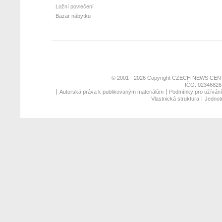
Ložní povlečení
Bazar nábytku
© 2001 - 2026 Copyright
CZECH NEWS CENT
IČO: 02346826,
Autorská práva k publikovaným materiálům
Podmínky pro užívání 
Vlastnická struktura
Jednotn