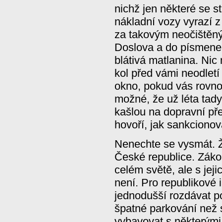
nichž jen některé se st
nákladní vozy vyrazí z
za takovým neočištěný
Doslova a do písmene.
blátivá matlanina. Nic 
kol před vámi neodletí
okno, pokud vás rovnou
možné, že už léta tady
kašlou na dopravní pře
hovoří, jak sankcionov
Nenechte se vysmát. Ž
České republice. Zák
celém světě, ale s jej
není. Pro republikové 
jednodušší rozdávat p
špatné parkování než 
vybavovat s některými 