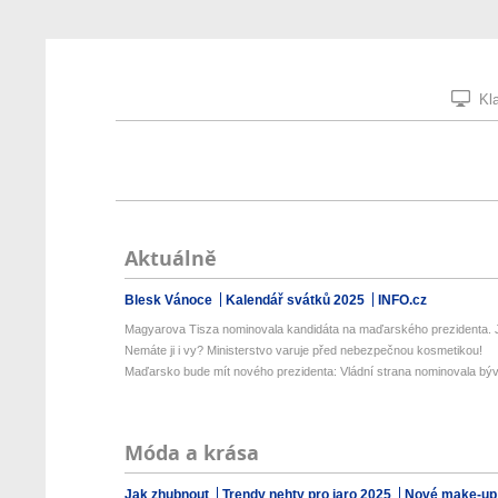
Kla
Aktuálně
Blesk Vánoce
Kalendář svátků 2025
INFO.cz
Magyarova Tisza nominovala kandidáta na maďarského prezidenta. Je
Nemáte ji i vy? Ministerstvo varuje před nebezpečnou kosmetikou!
Maďarsko bude mít nového prezidenta: Vládní strana nominovala býv
Móda a krása
Jak zhubnout
Trendy nehty pro jaro 2025
Nové make-up