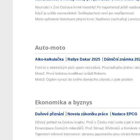
Neurvalci v Zoo Ostrava krmili mandrily! Po napomenutí ještě nadával
Když je světlo nesnesitelné: Světloplachost není jen nepříjemnost
Místo opředené historkami plnými krve: Nadšenci zachraňují Lorenzo
Auto-moto
Alko-kalkulačka
Rallye Dakar 2025
Dálniční známka 20
Ford to s elektrickým pick-upem nevzdává. Prozradil jeho jméno i atra
Moto2: První britskou kvalifikaci ovládl Roberts
Moto3: Ogden vyrazí do svého domácího závodu z pole position
Ekonomika a byznys
Daňové přiznání
Novela zákoníku práce
Nadace EPCG
Děsivý pohled na českou krajinu. Proč v Česku mizí voda a jak k tom
Emancipace českých miliardářů. Proč Strnad, Křetínský a Komárek n
Tajemství měnové intervence: obranou japonského jenu chrání Amerik