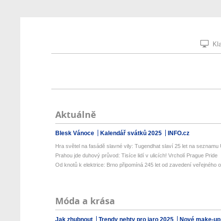
Kla
Aktuálně
Blesk Vánoce
Kalendář svátků 2025
INFO.cz
Hra světel na fasádě slavné vily: Tugendhat slaví 25 let na seznamu 
Prahou jde duhový průvod: Tisíce lidí v ulicích! Vrcholí Prague Pride
Od knotů k elektrice: Brno připomíná 245 let od zavedení veřejného o
Móda a krása
Jak zhubnout
Trendy nehty pro jaro 2025
Nové make-up