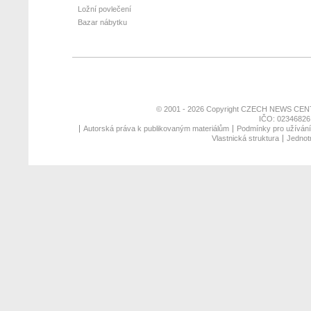
Ložní povlečení
Bazar nábytku
© 2001 - 2026 Copyright
CZECH NEWS CENT
IČO: 02346826,
Autorská práva k publikovaným materiálům
Podmínky pro užívání 
Vlastnická struktura
Jednotn