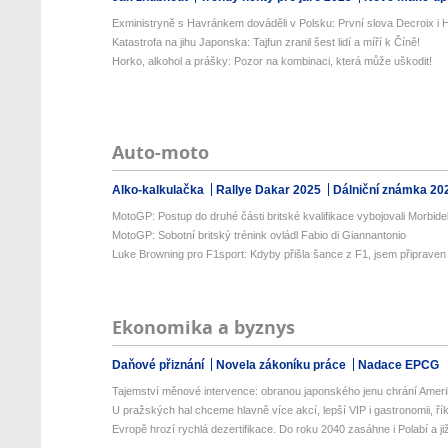
Exministryně s Havránkem dováděli v Polsku: První slova Decroix i H
Katastrofa na jihu Japonska: Tajfun zranil šest lidí a míří k Číně!
Horko, alkohol a prášky: Pozor na kombinaci, která může uškodit!
Auto-moto
Alko-kalkulačka
Rallye Dakar 2025
Dálniční známka 20
MotoGP: Postup do druhé části britské kvalifikace vybojovali Morbidell
MotoGP: Sobotní britský trénink ovládl Fabio di Giannantonio
Luke Browning pro F1sport: Kdyby přišla šance z F1, jsem připraven
Ekonomika a byznys
Daňové přiznání
Novela zákoníku práce
Nadace EPCG
Tajemství měnové intervence: obranou japonského jenu chrání Amerik
U pražských hal chceme hlavně více akcí, lepší VIP i gastronomii, řík
Evropě hrozí rychlá dezertifikace. Do roku 2040 zasáhne i Polabí a již