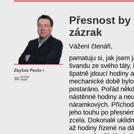
Přesnost by
zázrak
Vážení čtenáři,
pamatuju si, jak jsem 
švandu ze svého táty, 
Zbyšek Pechr
špatně jdoucí hodiny a
poslat
mechanické době bylo 
email
postaráno. Pořád někde
nástěnné hodiny a neu
náramkových. Příchod 
jeho touhu po přesném 
zcela. Dokonalé uklidn
až hodiny řízené na d