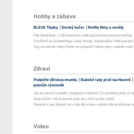
Hobby a zábava
BLESK Tlapky
Divoký kačer
Netflix filmy a seriály
Filip Vondrášek: V Jižní Americe si lidé plují životem mnohem lehčeji,..
Osvěžení ve Schladmingu: Lamy, ferraty i koulovačka v létě jsou jen p
Tipy na víkend: Harry Potter na výstavě! Folklor, bitvy i setkání vodn.
Zdraví
Podpořte dětskou imunitu
Babské rady proti nachlazení
pomůže rýmovník
Jak se zdravě zchladit v tropických vedrech: Co pomáhá a kdy už ris
Úpal a úžeh: Jak je poznat a jak se z nich rychle vyléčit
Parazité v nás: Kterým se u nás líbí a kde v našem těle je můžeme naj
Video