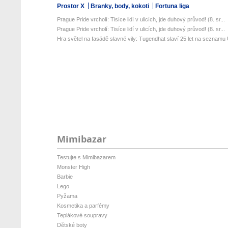
Prostor X
Branky, body, kokoti
Fortuna liga
Prague Pride vrcholí: Tisíce lidí v ulicích, jde duhový průvod! (8. sr...
Prague Pride vrcholí: Tisíce lidí v ulicích, jde duhový průvod! (8. sr...
Hra světel na fasádě slavné vily: Tugendhat slaví 25 let na seznamu 
Mimibazar
Testujte s Mimibazarem
Monster High
Barbie
Lego
Pyžama
Kosmetika a parfémy
Teplákové soupravy
Dětské boty