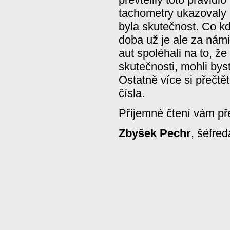
tachometry ukazovaly i
byla skutečnost. Co k
doba už je ale za nám
aut spoléhali na to, ž
skutečnosti, mohli bys
Ostatně více si přečtě
čísla.
Příjemné čtení vám př
Zbyšek Pechr
, šéfred