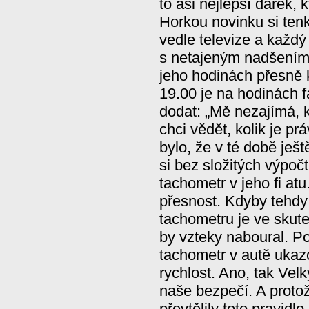
to asi nejlepší dárek, 
Horkou novinku si tenk
vedle televize a každ
s netajeným nadšením 
jeho hodinách přesně 
19.00 je na hodinách 
dodat: „Mě nezajímá, k
chci vědět, kolik je pr
bylo, že v té době ješ
si bez složitých výpočt
tachometr v jeho fi atu
přesnost. Kdyby tehdy 
tachometru je ve skute
by vzteky naboural. P
tachometr v autě ukaz
rychlost. Ano, tak Vel
naše bezpečí. A proto
převtělily toto pravidl