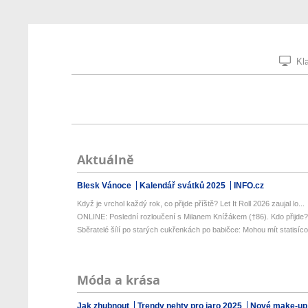
Kla
Aktuálně
Blesk Vánoce
Kalendář svátků 2025
INFO.cz
Když je vrchol každý rok, co přijde příště? Let It Roll 2026 zaujal lo...
ONLINE: Poslední rozloučení s Milanem Knížákem (†86). Kdo přijde
Sběratelé šílí po starých cukřenkách po babičce: Mohou mít statisíco
Móda a krása
Jak zhubnout
Trendy nehty pro jaro 2025
Nové make-up