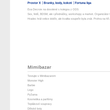
Prostor X
Branky, body, kokoti
Fortuna liga
Eva Decroix na dovolené s kolegou z ODS
Sex, fetiš, BDSM, ale i přednášky, workshopy a market. Organizátor P
Hradec hrál velice dobře, ale kvalita soupeře byla znát. Prohra na hři.
Mimibazar
Testujte s Mimibazarem
Monster High
Barbie
Lego
Pyžama
Kosmetika a parfémy
Teplákové soupravy
Dětské boty