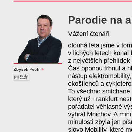
Parodie na 
Vážení čtenáři,
dlouhá léta jsme v tomt
v lichých letech konal 
z největších přehlídek
Čas oponou trhnul a hl
Zbyšek Pechr
nástup elektromobility,
poslat
email
ekošílenců a cyklotero
To všechno smíchané d
který už Frankfurt nest
pořadatel věhlasné vý
vyhrál Mnichov. A minu
minulosti zbyla jen pí
slovo Mobility, které 