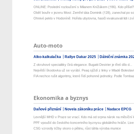
ONLINE: Poslední rozloučení s Milanem Knížákem (†86). Kdo přišel
Oběť bouře v jezeru Most: Zemřel táta Dominik (†28), zanechal po so
Ohnivé peklo v Hodoníně: Hořela ubytovna, hasiči evakuovali lidi i zví.
Auto-moto
Alko-kalkulačka
Rallye Dakar 2025
Dálniční známka 20
Z okruhové specialitky čirá elegance. Bugatti Destrier je třetí dílo d...
Největší škodovka už se vyrábí. Peaq sjíždí z linky v Mladé Boleslav
FIA nechce rušit algoritmy, které řídí pohonné jednotky. Podle Tombazi
Ekonomika a byznys
Daňové přiznání
Novela zákoníku práce
Nadace EPCG
Levnější MHD v Praze se vrací. Kdo má od srpna nárok na měsíční k
PPF vpouští do českého koncertního byznysu globálního hráče. Live 
CSG vzrostly tržby skoro o pětinu, růst táhla výroba munice