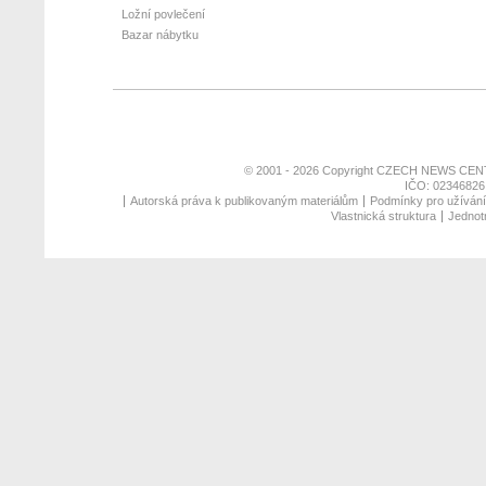
Ložní povlečení
Bazar nábytku
© 2001 - 2026 Copyright
CZECH NEWS CENT
IČO: 02346826,
Autorská práva k publikovaným materiálům
Podmínky pro užívání 
Vlastnická struktura
Jednotn