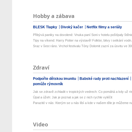
Hobby a zábava
BLESK Tlapky
Divoký kačer
Netflix filmy a seriály
Přibývá paniky na dovolené: Vnuka paní Soni v hotelu poštípaly štěnic
Tipy na víkend: Harry Potter na výstavě! Folklor, bitvy i setkání vodn.
Sraz v šest ráno. Vrchol festivalu Tóny Dolomit zazní za úsvitu ve 300
Zdraví
Podpořte dětskou imunitu
Babské rady proti nachlazení
pomůže rýmovník
Jak se zdravě zchladit v tropických vedrech: Co pomáhá a kdy už ris
Úpal a úžeh: Jak je poznat a jak se z nich rychle vyléčit
Parazité v nás: Kterým se u nás líbí a kde v našem těle je můžeme naj
Video