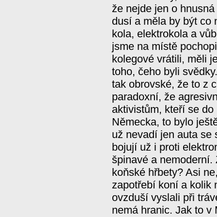
že nejde jen o hnusná 
dusí a měla by být co n
kola, elektrokola a v
jsme na místě pochopi
kolegové vrátili, měli 
toho, čeho byli svědky
tak obrovské, že to z c
paradoxní, že agresiv
aktivistům, kteří se do
Německa, to bylo ještě
už nevadí jen auta se 
bojují už i proti elektro
špinavé a nemoderní. 
koňské hřbety? Asi ne,
zapotřebí koní a kolik
ovzduší vyslali při tráv
nemá hranic. Jak to v