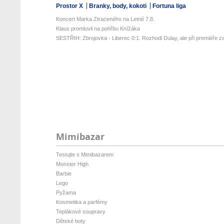
Prostor X
Branky, body, kokoti
Fortuna liga
Koncert Marka Ztraceného na Letné 7.8.
Klaus promluvil na pohřbu Knížáka
SESTŘIH: Zbrojovka - Liberec 0:1. Rozhodl Dulay, ale při premiéře za
Mimibazar
Testujte s Mimibazarem
Monster High
Barbie
Lego
Pyžama
Kosmetika a parfémy
Teplákové soupravy
Dětské boty