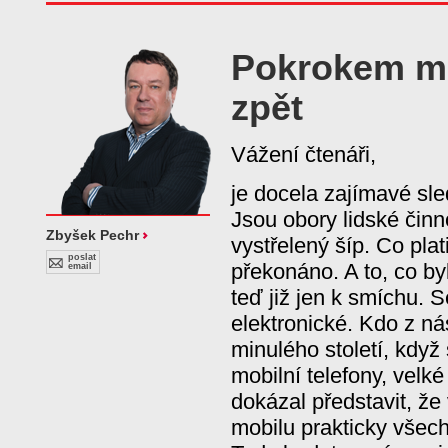
Pokrokem mů
zpět
Vážení čtenáři,
je docela zajímavé sle
Jsou obory lidské činno
Zbyšek Pechr
vystřelený šíp. Co plat
poslat
překonáno. A to, co byl
email
teď již jen k smíchu. 
elektronické. Kdo z nás
minulého století, když
mobilní telefony, velké
dokázal představit, že
mobilu prakticky všech