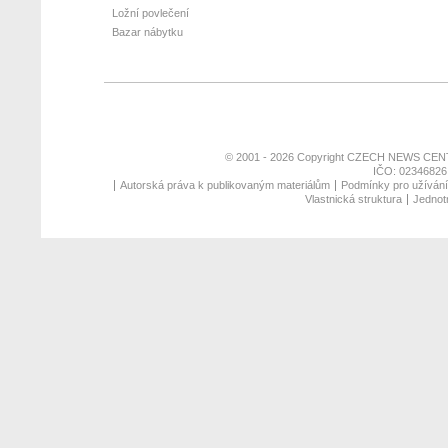
Ložní povlečení
Bazar nábytku
© 2001 - 2026 Copyright
CZECH NEWS CENT
IČO: 02346826,
Autorská práva k publikovaným materiálům
Podmínky pro užívání 
Vlastnická struktura
Jednotn