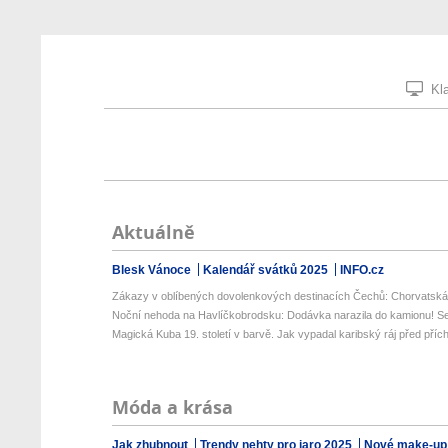
Kla
Aktuálně
Blesk Vánoce
Kalendář svátků 2025
INFO.cz
Zákazy v oblíbených dovolenkových destinacích Čechů: Chorvatská r
Noční nehoda na Havlíčkobrodsku: Dodávka narazila do kamionu! Se
Magická Kuba 19. století v barvě. Jak vypadal karibský ráj před přích
Móda a krása
Jak zhubnout
Trendy nehty pro jaro 2025
Nové make-up