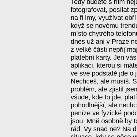
Tedy budete s ním neje
fotografovat, posílat z
na fi lmy, využívat obří
když se novému trendu
místo chytrého telefonu
dnes už ani v Praze ne
z velké části nepřijíma
platební karty. Jen vá
aplikaci, kterou si mát
ve své podstatě jde o j
Nechceš, ale musíš. 
problém, ale zjistil js
všude, kde to jde, pla
pohodlnější, ale nechc
peníze ve fyzické pod
jsou. Mně osobně by t
rád. Vy snad ne? Na dr
situace, kdy se něco 