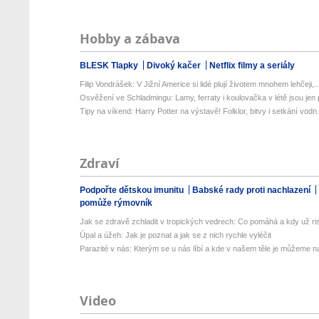
Hobby a zábava
BLESK Tlapky
Divoký kačer
Netflix filmy a seriály
Filip Vondrášek: V Jižní Americe si lidé plují životem mnohem lehčeji,..
Osvěžení ve Schladmingu: Lamy, ferraty i koulovačka v létě jsou jen p
Tipy na víkend: Harry Potter na výstavě! Folklor, bitvy i setkání vodn.
Zdraví
Podpořte dětskou imunitu
Babské rady proti nachlazení
pomůže rýmovník
Jak se zdravě zchladit v tropických vedrech: Co pomáhá a kdy už ris
Úpal a úžeh: Jak je poznat a jak se z nich rychle vyléčit
Parazité v nás: Kterým se u nás líbí a kde v našem těle je můžeme naj
Video