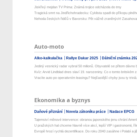
Jiskřivý mejdan TV Prima: Známá trojice odcházela do tmy
Tragická smrt na Jindřichohradecku: Cyklista spadl do příkopu plného
Nehoda českých řidičů v Bavorsku: Pět vážně zraněných! Zasahoval v
Auto-moto
Alko-kalkulačka
Rallye Dakar 2025
Dálniční známka 20
Jediný vesnický radar vybral 50 milionů. Obyvatelé se přitom dávno b
Kvíz: Arvid Lindblad dnes slaví 19. narozeniny. Co o tomto britském zá
Vracíte auto po operativním leasingu? Nejčastější chyby jsou ty triviá.
Ekonomika a byznys
Daňové přiznání
Novela zákoníku práce
Nadace EPCG
Tajemství měnové intervence: obranou japonského jenu chrání Amerik
U pražských hal chceme hlavně více akcí, lepší VIP i gastronomii, řík
Evropě hrozí rychlá dezertifikace. Do roku 2040 zasáhne i Polabí a již