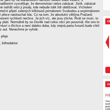
adšením vysvětluje, že demonstraci nelze zakázat. Jistě, zakázat
é nařídit vést ji jinudy, kde nebude tolik lidí obtěžovat. Vrcholem
rteční přijetí zelených křiklounů primátorem Svobodou a exprimátorem
 přece naslouchat lidu. Co na tom, že absolutní většina Pražanů
ezení rychlosti nechce. Je jich víc, ale jsou zticha. Řvát se musí, to
Ob
ky platí. Normálně by se člověk nad celou věcí jen pousmál. Ale ono to
mluví o třicítce a není daleko doba, kdy stejná parta řvounů bude chtít
z aut. Nenechme je vyhrát.
 přeje
, šéfredaktor
A
Při
Vst
syst
jed
CZE