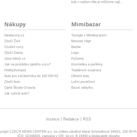
kde v našem těle je můžeme nají...
Nákupy
Mimibazar
hledejceny.cz
Testujte s Mimibazarem
Zboží Živě
Monster High
Osobní vozy
Barbie
Zboží Dáma
Lego
zbozi.blesk.cz
Pyžama
Jak na prohlídku ojetého vozu?
Kosmetika a parfémy
HobbyKompas
Teplákové soupravy
Auto pro začátečníka do 100 000 Kč
Dětské boty
Zboží Auto
Ložní povlečení
Ojetá Škoda Octavia
Bazar nábytku
Jak vybrat auto?
Inzerce
Redakce
RSS
yright
CZECH NEWS CENTER a.s.
se sídlem náměstí Marie Schmolkové 3493/1, 100 00 Pra
IČO: 02346826, zapsána v OR, sp.zn. B 19490 a dodavatelé obsahu