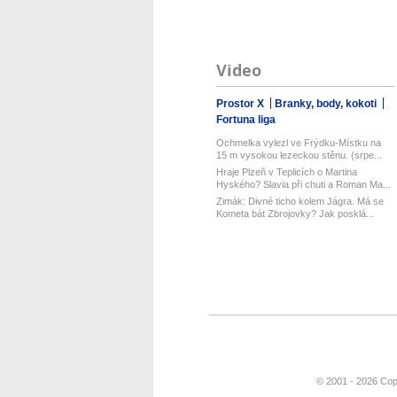
Video
Prostor X
Branky, body, kokoti
Fortuna liga
Ochmelka vylezl ve Frýdku-Místku na
15 m vysokou lezeckou stěnu. (srpe...
Hraje Plzeň v Teplicích o Martina
Hyského? Slavia při chuti a Roman Ma...
Zimák: Divné ticho kolem Jágra. Má se
Kometa bát Zbrojovky? Jak posklá...
© 2001 - 2026 Cop