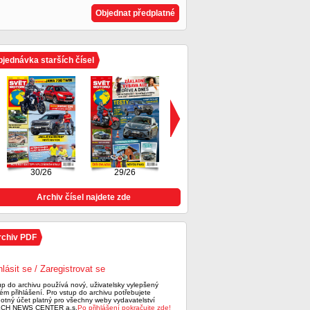
Objednat předplatné
jednávka starších čísel
30/26
29/26
28/26
Archiv čísel najdete zde
rchiv PDF
hlásit se / Zaregistrovat se
up do archivu používá nový, uživatelsky vylepšený
ém přihlášení. Pro vstup do archivu potřebujete
notný účet platný pro všechny weby vydavatelství
CH NEWS CENTER a.s.
Po přihlášení pokračujte zde!