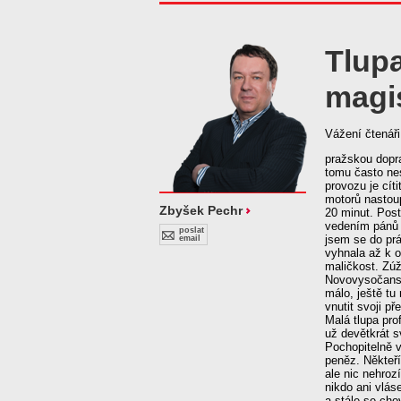
Tlup
magis
Vážení čtenáři
pražskou dopra
tomu často ne
provozu je cít
motorů nastoup
Zbyšek Pechr
20 minut. Pos
vedením pánů 
poslat
jsem se do prá
email
vyhnala až k o
maličkost. Zúž
Novovysočanské
málo, ještě t
vnutit svoji p
Malá tlupa pro
už devětkrát s
Pochopitelně v
peněz. Někteří
ale nic nehrozí
nikdo ani vlás
a stále se cho