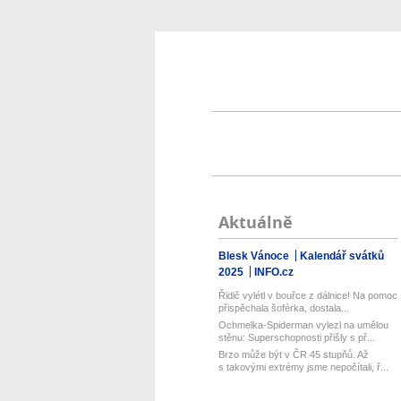
Aktuálně
Blesk Vánoce
Kalendář svátků
2025
INFO.cz
Řidič vylétl v bouřce z dálnice! Na pomoc
přispěchala šoférka, dostala...
Ochmelka-Spiderman vylezl na umělou
stěnu: Superschopnosti přišly s př...
Brzo může být v ČR 45 stupňů. Až
s takovými extrémy jsme nepočítali, ř...