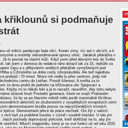
P
a křiklounů si podmaňuje
trát
,
vu už měsíc paralyzuje řada věcí. Konec zimy, víc aut v ulicích, a k
smyslné a mnohdy nekoordinované opravy silnic. Jakákoli překážka v
it. Já to poznal na vlastní kůži. Když jsem před dávnými lety do Světa
il, tak jsem z domova do redakce ráno dorazil tak za 15, nejhůře za
tupem času a s přibýváním umělých překážek vymýšlených pod
Hřiba a Čižinského se doba cesty zdvojnásobila. Ale teď najednou
ce probíjel i 70 minut. Waze mě vedla tu přes centrum, jindy mě
bchodnímu centru do Letňan. Prostě šílenost. A mohla za to
ení ze dvou pruhů do jednoho na křižovatce ulic Spojovací a
. Kdyby mi to někdo řekl a já to nezažil, neuvěřím. Aby toho nebylo
u máme úžasné hnutí Poslední generace, které se snaží Pražanům
ředstavu, že by se po hlavním městě mělo jezdit maximálně třicítkou.
fesionálních aktivistů se zkušenostmi z vyspělejších evropských zemí
vými demonstracemi brzdila provoz na nejvytíženějších místech.
e špičce. Demonstranti přece do práce nechodí. Oni žijí z našich
 z nich byli za podobné kousky v cizině i soudně trestáni. U nás jim
. Jejich pochody doprovázejí policisté, kteří dohlížejí na to, aby jim
ek nezkřivil. Mluvčí magistrátu, který je ve své funkci už od roku 2015
vá, jako by na Mariánském náměstí sedělo staré vedení, s