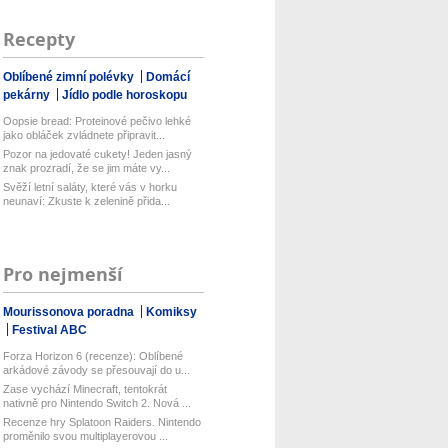
Recepty
Oblíbené zimní polévky
Domácí
pekárny
Jídlo podle horoskopu
Oopsie bread: Proteinové pečivo lehké
jako obláček zvládnete připravit...
Pozor na jedovaté cukety! Jeden jasný
znak prozradí, že se jim máte vy...
Svěží letní saláty, které vás v horku
neunaví: Zkuste k zelenině přida...
Pro nejmenší
Mourissonova poradna
Komiksy
Festival ABC
Forza Horizon 6 (recenze): Oblíbené
arkádové závody se přesouvají do u...
Zase vychází Minecraft, tentokrát
nativně pro Nintendo Switch 2. Nová ...
Recenze hry Splatoon Raiders. Nintendo
proměnilo svou multiplayerovou ...