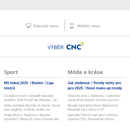
Klasická verze
Mobilní verze
VÝBĚR
Sport
Móda a krása
MS hokej 2025
Biatlon
Liga
Jak zhubnout
Trendy nehty pro
mistrů
jaro 2025
Nové make-up trendy
Ocelářům hrozí v případě marodky
Výbušný dron v Německu: Odborníci
problém, řešit ho teď ale nebudou. Ja...
varují před rostoucí hrozbou pro evr...
Artisu pomáhá divočák ze Slavie: neumí
Bývalá reportérka Novy Maurerová:
moc anglicky a někdy vyděsí tre...
Neustálý boj o lásku s LP!
Hraje Plzeň v Teplicích o Martina
Speciální řečníci nad rakví režiséra
Hyského? Slavia při chuti a Roman Ma...
Laurina (†91): Rozbrečeli i dceru...