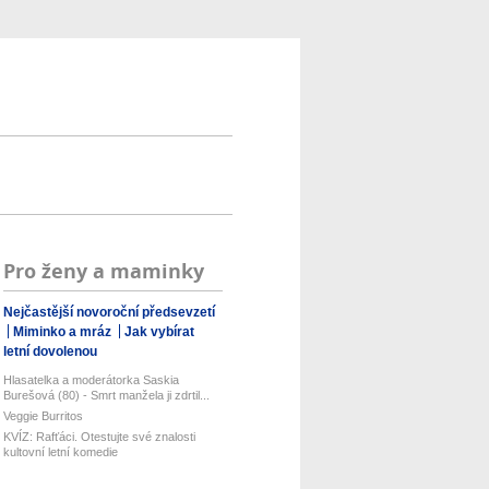
Pro ženy a maminky
Nejčastější novoroční předsevzetí
Miminko a mráz
Jak vybírat
letní dovolenou
Hlasatelka a moderátorka Saskia
Burešová (80) - Smrt manžela ji zdrtil...
Veggie Burritos
KVÍZ: Rafťáci. Otestujte své znalosti
kultovní letní komedie