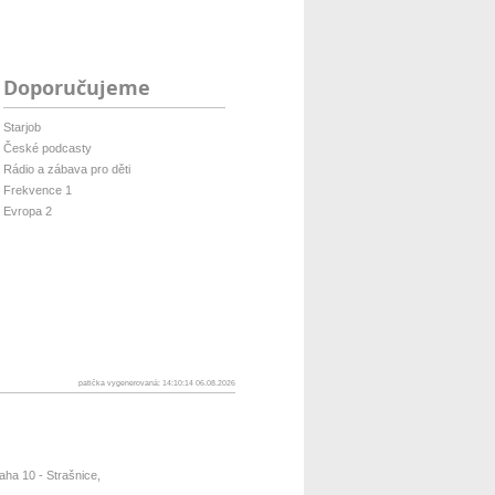
Doporučujeme
Starjob
České podcasty
Rádio a zábava pro děti
Frekvence 1
Evropa 2
patička vygenerovaná: 14:10:14 06.08.2026
ha 10 - Strašnice,