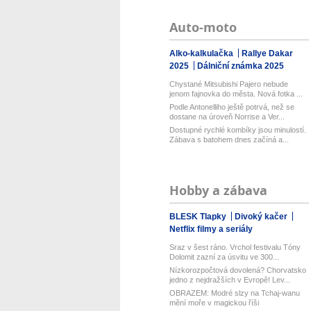
Auto-moto
Alko-kalkulačka
Rallye Dakar
2025
Dálniční známka 2025
Chystané Mitsubishi Pajero nebude
jenom fajnovka do města. Nová fotka ...
Podle Antonelliho ještě potrvá, než se
dostane na úroveň Norrise a Ver...
Dostupné rychlé kombíky jsou minulostí.
Zábava s batohem dnes začíná a...
Hobby a zábava
BLESK Tlapky
Divoký kačer
Netflix filmy a seriály
Sraz v šest ráno. Vrchol festivalu Tóny
Dolomit zazní za úsvitu ve 300...
Nízkorozpočtová dovolená? Chorvatsko
jedno z nejdražších v Evropě! Lev...
OBRAZEM: Modré slzy na Tchaj-wanu
mění moře v magickou říši