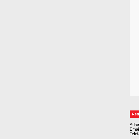
Red
Adre
Emai
Tele