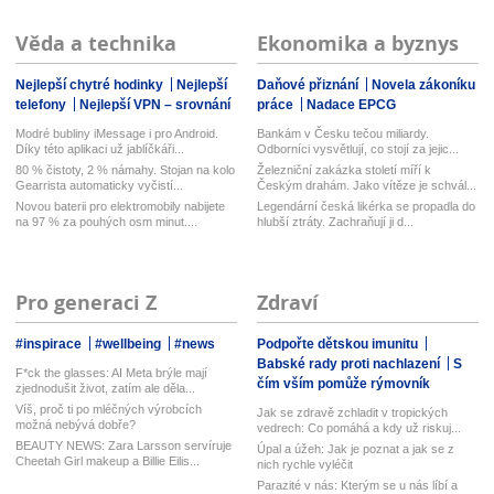
Věda a technika
Ekonomika a byznys
Nejlepší chytré hodinky
Nejlepší
Daňové přiznání
Novela zákoníku
telefony
Nejlepší VPN – srovnání
práce
Nadace EPCG
Modré bubliny iMessage i pro Android.
Bankám v Česku tečou miliardy.
Díky této aplikaci už jablíčkáři...
Odborníci vysvětlují, co stojí za jejic...
80 % čistoty, 2 % námahy. Stojan na kolo
Železniční zakázka století míří k
Gearrista automaticky vyčistí...
Českým drahám. Jako vítěze je schvál...
Novou baterii pro elektromobily nabijete
Legendární česká likérka se propadla do
na 97 % za pouhých osm minut....
hlubší ztráty. Zachraňují ji d...
Pro generaci Z
Zdraví
#inspirace
#wellbeing
#news
Podpořte dětskou imunitu
Babské rady proti nachlazení
S
F*ck the glasses: AI Meta brýle mají
čím vším pomůže rýmovník
zjednodušit život, zatím ale děla...
Víš, proč ti po mléčných výrobcích
Jak se zdravě zchladit v tropických
možná nebývá dobře?
vedrech: Co pomáhá a kdy už riskuj...
BEAUTY NEWS: Zara Larsson servíruje
Úpal a úžeh: Jak je poznat a jak se z
Cheetah Girl makeup a Billie Eilis...
nich rychle vyléčit
Parazité v nás: Kterým se u nás líbí a