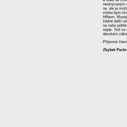
neskrývaným n
ne, ale je možn
všeho bylo čtv
Hřibem. Musejí
žádné další om
na naše politi
nejde. Teď se 
absolutní záka
Příjemné čtení
Zbyšek Pechr