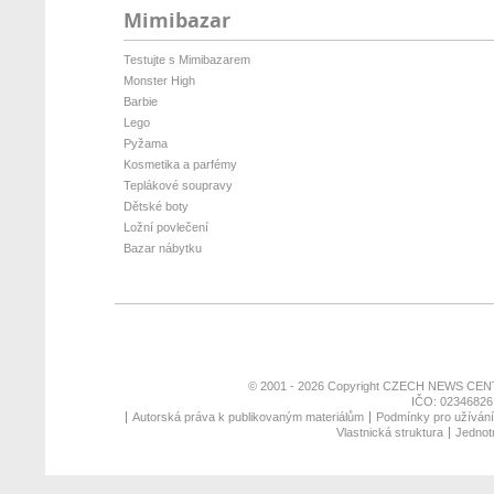
Mimibazar
Testujte s Mimibazarem
Monster High
Barbie
Lego
Pyžama
Kosmetika a parfémy
Teplákové soupravy
Dětské boty
Ložní povlečení
Bazar nábytku
© 2001 - 2026 Copyright
CZECH NEWS CENT
IČO: 02346826,
Autorská práva k publikovaným materiálům
Podmínky pro užívání 
Vlastnická struktura
Jednotn