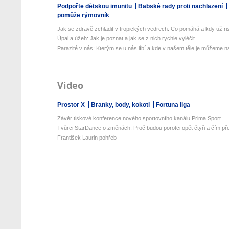
Podpořte dětskou imunitu
Babské rady proti nachlazení
pomůže rýmovník
Jak se zdravě zchladit v tropických vedrech: Co pomáhá a kdy už ris
Úpal a úžeh: Jak je poznat a jak se z nich rychle vyléčit
Parazité v nás: Kterým se u nás líbí a kde v našem těle je můžeme naj
Video
Prostor X
Branky, body, kokoti
Fortuna liga
Závěr tiskové konference nového sportovního kanálu Prima Sport
Tvůrci StarDance o změnách: Proč budou porotci opět čtyři a čím pře
František Laurin pohřeb