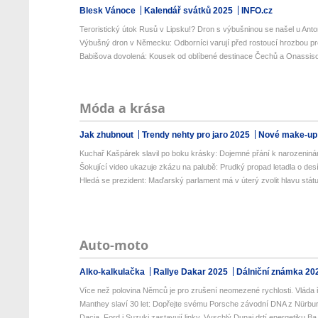
Blesk Vánoce
Kalendář svátků 2025
INFO.cz
Teroristický útok Rusů v Lipsku!? Dron s výbušninou se našel u Anto
Výbušný dron v Německu: Odborníci varují před rostoucí hrozbou pro
Babišova dovolená: Kousek od oblíbené destinace Čechů a Onassisov
Móda a krása
Jak zhubnout
Trendy nehty pro jaro 2025
Nové make-up
Kuchař Kašpárek slavil po boku krásky: Dojemné přání k narozenin
Šokující video ukazuje zkázu na palubě: Prudký propad letadla o desít
Hledá se prezident: Maďarský parlament má v úterý zvolit hlavu státu,
Auto-moto
Alko-kalkulačka
Rallye Dakar 2025
Dálniční známka 20
Více než polovina Němců je pro zrušení neomezené rychlosti. Vláda ř
Manthey slaví 30 let: Dopřejte svému Porsche závodní DNA z Nürburg
Dacia, Ford i Suzuki zastavují linky. Vyschlý Dunaj drtí energetiku Ba.