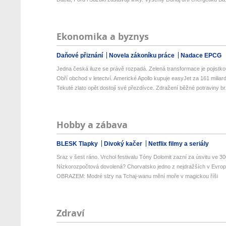
Ekonomika a byznys
Daňové přiznání
Novela zákoníku práce
Nadace EPCG
Jedna česká iluze se právě rozpadá. Zelená transformace je pojistkou
Obří obchod v letectví. Americké Apollo kupuje easyJet za 161 miliard 
Tekuté zlato opět dostojí své přezdívce. Zdražení běžné potraviny brz
Hobby a zábava
BLESK Tlapky
Divoký kačer
Netflix filmy a seriály
Sraz v šest ráno. Vrchol festivalu Tóny Dolomit zazní za úsvitu ve 300
Nízkorozpočtová dovolená? Chorvatsko jedno z nejdražších v Evropě
OBRAZEM: Modré slzy na Tchaj-wanu mění moře v magickou říši
Zdraví