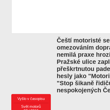
Čeští motoristé se 
omezováním dopra
nemilá praxe hrozí
Pražské ulice zapl
přeškrtnutou pad
hesly jako "Motori
"Stop šikaně řidič
nespokojených Če
Vyšlo v časopisu
Svět motorů