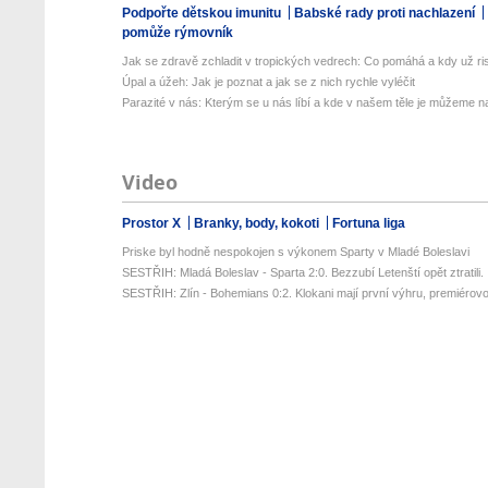
Podpořte dětskou imunitu
Babské rady proti nachlazení
pomůže rýmovník
Jak se zdravě zchladit v tropických vedrech: Co pomáhá a kdy už ris
Úpal a úžeh: Jak je poznat a jak se z nich rychle vyléčit
Parazité v nás: Kterým se u nás líbí a kde v našem těle je můžeme naj
Video
Prostor X
Branky, body, kokoti
Fortuna liga
Priske byl hodně nespokojen s výkonem Sparty v Mladé Boleslavi
SESTŘIH: Mladá Boleslav - Sparta 2:0. Bezzubí Letenští opět ztratili. .
SESTŘIH: Zlín - Bohemians 0:2. Klokani mají první výhru, premiérovou