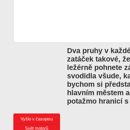
Dva pruhy v každ
zatáček takové, že 
ležérně pohnete 
svodidla všude, k
bychom si předsta
hlavním městem a 
potažmo hranicí 
Vyšlo v časopisu
Svět motorů