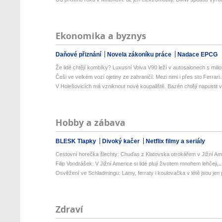
Ekonomika a byznys
Daňové přiznání
Novela zákoníku práce
Nadace EPCG
Že lidé chtějí kombíky? Luxusní Volva V90 leží v autosalonech s milion
Češi ve velkém vozí ojetiny ze zahraničí. Mezi nimi i přes sto Ferrari..
V Holešovicích má vzniknout nové koupaliště. Bazén chtějí napustit v
Hobby a zábava
BLESK Tlapky
Divoký kačer
Netflix filmy a seriály
Cestovní horečka šlechty: Chuďas z Klatovska otrokářem v Jižní Am
Filip Vondrášek: V Jižní Americe si lidé plují životem mnohem lehčeji,..
Osvěžení ve Schladmingu: Lamy, ferraty i koulovačka v létě jsou jen p
Zdraví