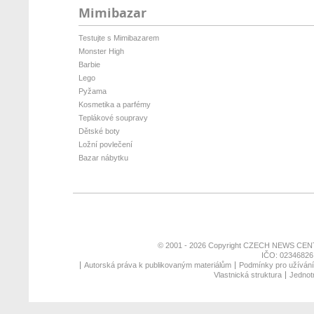
Mimibazar
Testujte s Mimibazarem
Monster High
Barbie
Lego
Pyžama
Kosmetika a parfémy
Teplákové soupravy
Dětské boty
Ložní povlečení
Bazar nábytku
© 2001 - 2026 Copyright
CZECH NEWS CENT
IČO: 02346826,
Autorská práva k publikovaným materiálům
Podmínky pro užívání 
Vlastnická struktura
Jednotn