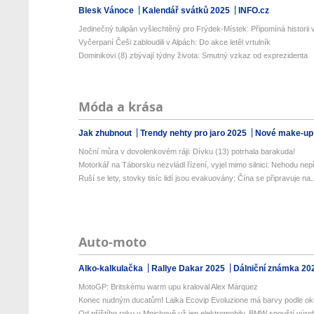
Blesk Vánoce
Kalendář svátků 2025
INFO.cz
Jedinečný tulipán vyšlechtěný pro Frýdek-Místek: Připomíná historii v
Vyčerpaní Češi zabloudili v Alpách: Do akce letěl vrtulník
Dominikovi (8) zbývají týdny života: Smutný vzkaz od exprezidenta
Móda a krása
Jak zhubnout
Trendy nehty pro jaro 2025
Nové make-up
Noční můra v dovolenkovém ráji: Dívku (13) potrhala barakuda!
Motorkář na Táborsku nezvládl řízení, vyjel mimo silnici: Nehodu nepř
Ruší se lety, stovky tisíc lidí jsou evakuovány: Čína se připravuje na..
Auto-moto
Alko-kalkulačka
Rallye Dakar 2025
Dálniční známka 20
MotoGP: Britskému warm upu kraloval Alex Márquez
Konec nudným ducatům! Laika Ecovip Evoluzione má barvy podle okr
Od příštího roku v Mnichově už jen elektromobily. BMW spouští výrob