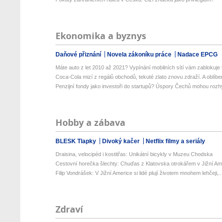
Ekonomika a byznys
Daňové přiznání
Novela zákoníku práce
Nadace EPCG
Máte auto z let 2010 až 2021? Vypínání mobilních sítí vám zablokuje t
Coca-Cola mizí z regálů obchodů, tekuté zlato znovu zdraží. A oblíben
Penzijní fondy jako investoři do startupů? Úspory Čechů mohou rozhý
Hobby a zábava
BLESK Tlapky
Divoký kačer
Netflix filmy a seriály
Draisina, velocipéd i kostitřas: Unikátní bicykly v Muzeu Chodska
Cestovní horečka šlechty: Chuďas z Klatovska otrokářem v Jižní Am
Filip Vondrášek: V Jižní Americe si lidé plují životem mnohem lehčeji,..
Zdraví