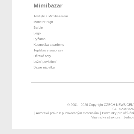
Mimibazar
Testujte s Mimibazarem
Monster High
Barbie
Lego
Pyžama
Kosmetika a parfémy
Teplákové soupravy
Dětské boty
Ložní povlečení
Bazar nábytku
© 2001 - 2026 Copyright
CZECH NEWS CENT
IČO: 02346826,
Autorská práva k publikovaným materiálům
Podmínky pro užívání 
Vlastnická struktura
Jednotn