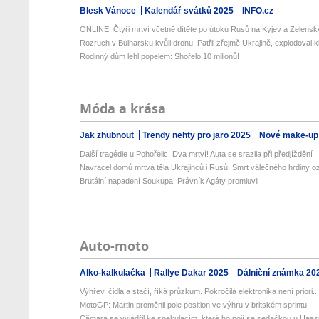
Blesk Vánoce
Kalendář svátků 2025
INFO.cz
ONLINE: Čtyři mrtví včetně dítěte po útoku Rusů na Kyjev a Zelenskyj
Rozruch v Bulharsku kvůli dronu: Patřil zřejmě Ukrajině, explodoval ki
Rodinný dům lehl popelem: Shořelo 10 milionů!
Móda a krása
Jak zhubnout
Trendy nehty pro jaro 2025
Nové make-up
Další tragédie u Pohořelic: Dva mrtví! Auta se srazila při předjíždění
Navracel domů mrtvá těla Ukrajinců i Rusů: Smrt válečného hrdiny o
Brutální napadení Soukupa. Právník Agáty promluvil
Auto-moto
Alko-kalkulačka
Rallye Dakar 2025
Dálniční známka 20
Výhřev, čidla a stačí, říká průzkum. Pokročilá elektronika není priori..
MotoGP: Martin proměnil pole position ve výhru v britském sprintu
Câmara se vyjádřil ke spekulacím, které ho pojí se sedačkou u Haa