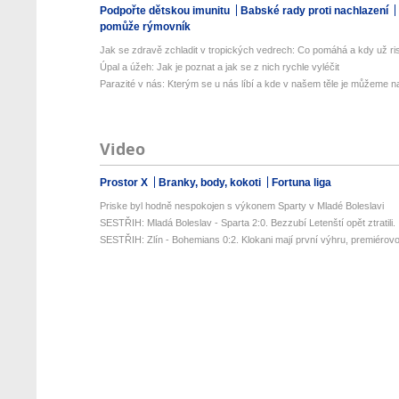
Podpořte dětskou imunitu
Babské rady proti nachlazení
pomůže rýmovník
Jak se zdravě zchladit v tropických vedrech: Co pomáhá a kdy už ris
Úpal a úžeh: Jak je poznat a jak se z nich rychle vyléčit
Parazité v nás: Kterým se u nás líbí a kde v našem těle je můžeme naj
Video
Prostor X
Branky, body, kokoti
Fortuna liga
Priske byl hodně nespokojen s výkonem Sparty v Mladé Boleslavi
SESTŘIH: Mladá Boleslav - Sparta 2:0. Bezzubí Letenští opět ztratili. .
SESTŘIH: Zlín - Bohemians 0:2. Klokani mají první výhru, premiérovou