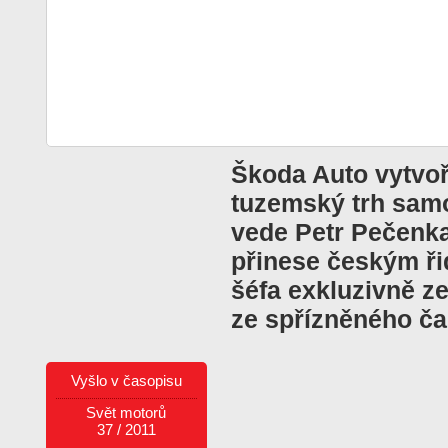
Škoda Auto vytvoř
tuzemský trh samo
vede Petr Pečenka 
přinese českým ř
šéfa exkluzivně ze
ze spřízněného ča
Vyšlo v časopisu
Svět motorů
37 / 2011