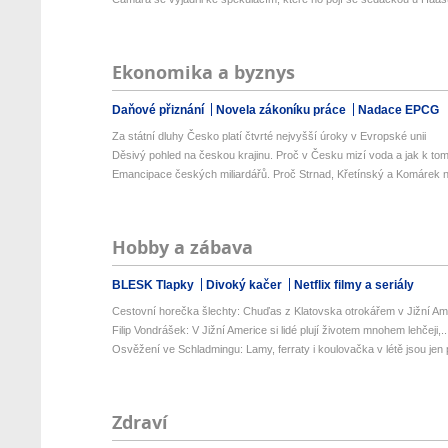
Ekonomika a byznys
Daňové přiznání
Novela zákoníku práce
Nadace EPCG
Za státní dluhy Česko platí čtvrté nejvyšší úroky v Evropské unii
Děsivý pohled na českou krajinu. Proč v Česku mizí voda a jak k tom
Emancipace českých miliardářů. Proč Strnad, Křetínský a Komárek n
Hobby a zábava
BLESK Tlapky
Divoký kačer
Netflix filmy a seriály
Cestovní horečka šlechty: Chuďas z Klatovska otrokářem v Jižní Am
Filip Vondrášek: V Jižní Americe si lidé plují životem mnohem lehčeji,..
Osvěžení ve Schladmingu: Lamy, ferraty i koulovačka v létě jsou jen p
Zdraví