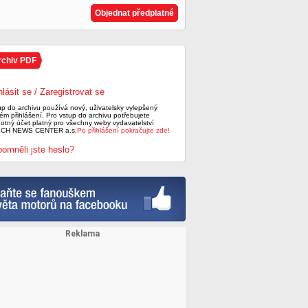
Objednat předplatné
rchiv PDF
hlásit se / Zaregistrovat se
up do archivu používá nový, uživatelsky vylepšený
ém přihlášení. Pro vstup do archivu potřebujete
notný účet platný pro všechny weby vydavatelství
CH NEWS CENTER a.s.
Po přihlášení pokračujte zde!
omněli jste heslo?