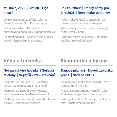
MS hokej 2025
Biatlon
Liga
Jak zhubnout
Trendy nehty pro
mistrů
jaro 2025
Nové make-up trendy
Už rok neslezou ze hřiště: talisman
Počet kuřáků klesá, zdravotníci ale
Slavie i železný Srb. Kdo nechyběl...
varují: Výrobci e-cigaret lákají m...
Důkladná čistka v Barceloně i
Vedra dávají řidičům zabrat: 7 tipů, jak
zablokovaná záda. Jak vypadá hektické
přežít jízdu v horku
lé...
Pikantní odhalení! Špehové tajné policie
5 rad pro vlasy plné lesku: Jak si užít
věděli o legendární krasubras...
léto bez zničených kadeří
Věda a technika
Ekonomika a byznys
Nejlepší chytré hodinky
Nejlepší
Daňové přiznání
Novela zákoníku
telefony
Nejlepší VPN – srovnání
práce
Nadace EPCG
ChatGPT teď neunavíte. Bezplatná
Češi propadli motorkám. Král trhu těží z
verze má neomezený chat a lepší
trendu, který jiné děsí
model...
Microsoft se nepoučil. Ve Windows
Vláda proškrtala mapu větrných zón.
potichu instaluje OneDrive Photos, k...
Podívejte se, jestli ta u vaší cha...
Netflix a další na víkend: nový Ted Lasso
Itálie vyklízí pláže. První plážové kluby
a akční Lioness. Ale předevš...
mizí, turisté změnu pocítí b...