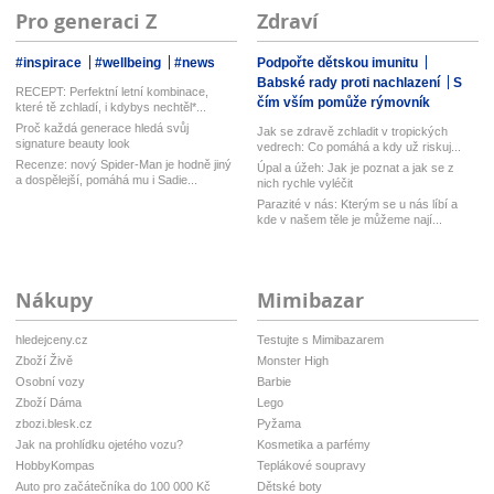
Pro generaci Z
Zdraví
#inspirace
#wellbeing
#news
Podpořte dětskou imunitu
Babské rady proti nachlazení
S
RECEPT: Perfektní letní kombinace,
čím vším pomůže rýmovník
které tě zchladí, i kdybys nechtěl*...
Proč každá generace hledá svůj
Jak se zdravě zchladit v tropických
signature beauty look
vedrech: Co pomáhá a kdy už riskuj...
Recenze: nový Spider-Man je hodně jiný
Úpal a úžeh: Jak je poznat a jak se z
a dospělejší, pomáhá mu i Sadie...
nich rychle vyléčit
Parazité v nás: Kterým se u nás líbí a
kde v našem těle je můžeme nají...
Nákupy
Mimibazar
hledejceny.cz
Testujte s Mimibazarem
Zboží Živě
Monster High
Osobní vozy
Barbie
Zboží Dáma
Lego
zbozi.blesk.cz
Pyžama
Jak na prohlídku ojetého vozu?
Kosmetika a parfémy
HobbyKompas
Teplákové soupravy
Auto pro začátečníka do 100 000 Kč
Dětské boty