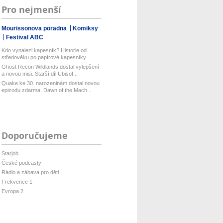
Pro nejmenší
Mourissonova poradna
Komiksy
Festival ABC
Kdo vynalezl kapesník? Historie od
středověku po papírové kapesníky
Ghost Recon Wildlands dostal vylepšení
a novou misi. Starší díl Ubisof...
Quake ke 30. narozeninám dostal novou
epizodu zdarma. Dawn of the Mach...
Doporučujeme
Starjob
České podcasty
Rádio a zábava pro děti
Frekvence 1
Evropa 2