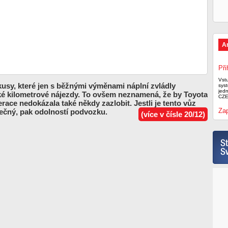
A
Při
Vst
kusy, které jen s běžnými výměnami náplní zvládly
syst
jed
é kilometrové nájezdy. To ovšem neznamená, že by Toyota
CZE
erace nedokázala také někdy zazlobit. Jestli je tento vůz
Zap
ečný, pak odolností podvozku.
(více v čísle 20/12)