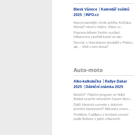
Blesk Vánoce
Kalendář svátků
2025
INFO.cz
Nejvýznamnější chvíle pohřbu Knížáka:
Klempíř mluvil o hádce, Klaus vz...
Poprava během živého vysílání:
Influencera zastřelil kartel na ulici
Decroix s Havránkem dováděli v Polsku,
ale… Vědí o tom doma?
Auto-moto
Alko-kalkulačka
Rallye Dakar
2025
Dálniční známka 2025
MotoGP: Páteční program ve Velké
Británii uzavřel rekordním časem Bezz...
Další klasická corvette s dobrými
jízdními vlastnostmi? Mitsuoka znovu...
Problémy Cadillacu s brzdami souvisí
podle Bottase s jejich chlazením