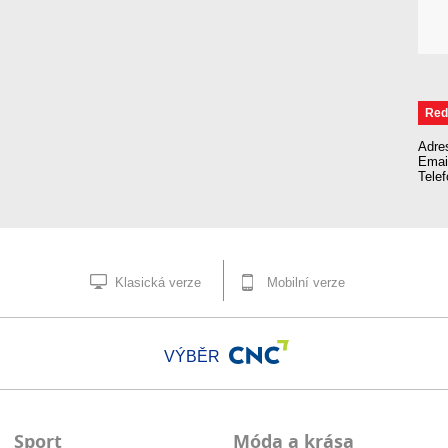
Red
Adre
Emai
Tele
Klasická verze
Mobilní verze
VÝBĚR
Sport
Móda a krása