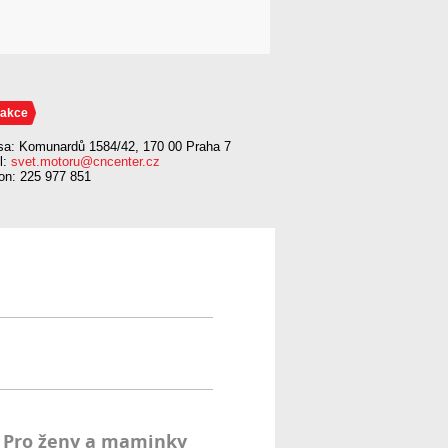
akce
sa: Komunardů 1584/42, 170 00 Praha 7
l:
svet.motoru@cncenter.cz
fon: 225 977 851
Pro ženy a maminky