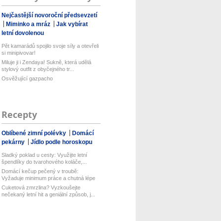
Nejčastější novoroční předsevzetí
Miminko a mráz
Jak vybírat
letní dovolenou
Pět kamarádů spojilo svoje síly a otevřeli
si minipivovar!
Miluje ji i Zendaya! Sukně, která udělá
stylový outfit z obyčejného tr...
Osvěžující gazpacho
Recepty
Oblíbené zimní polévky
Domácí
pekárny
Jídlo podle horoskopu
Sladký poklad u cesty: Využijte letní
špendlíky do tvarohového koláče,...
Domácí kečup pečený v troubě:
Vyžaduje minimum práce a chutná lépe
než...
Cuketová zmrzlina? Vyzkoušejte
nečekaný letní hit a geniální způsob, j...