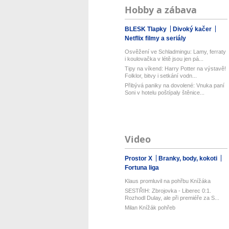
Hobby a zábava
BLESK Tlapky
Divoký kačer
Netflix filmy a seriály
Osvěžení ve Schladmingu: Lamy, ferraty
i koulovačka v létě jsou jen pá...
Tipy na víkend: Harry Potter na výstavě!
Folklor, bitvy i setkání vodn...
Přibývá paniky na dovolené: Vnuka paní
Soni v hotelu poštípaly štěnice...
Video
Prostor X
Branky, body, kokoti
Fortuna liga
Klaus promluvil na pohřbu Knížáka
SESTŘIH: Zbrojovka - Liberec 0:1.
Rozhodl Dulay, ale při premiéře za S...
Milan Knížák pohřeb