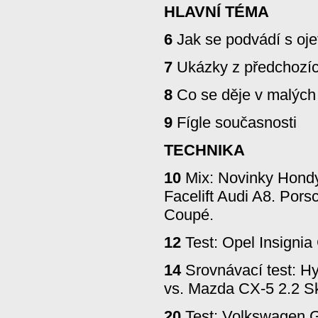
HLAVNÍ TÉMA
6
Jak se podvádí s oje
7
Ukázky z předchozíc
8
Co se děje v malých
9
Fígle současnosti
TECHNIKA
10
Mix: Novinky Hond
Facelift Audi A8. Por
Coupé.
12
Test: Opel Insignia
14
Srovnávací test: H
vs. Mazda CX-5 2.2 S
20
Test: Volkswagen Go