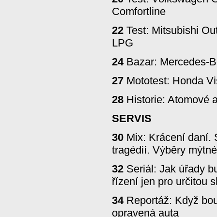
Comfortline
22
Test: Mitsubishi Ou
LPG
24
Bazar: Mercedes-Be
27
Mototest: Honda Vi
28
Historie: Atomové 
SERVIS
30
Mix: Krácení daní. 
tragédií. Výběry mýtn
32
Seriál: Jak úřady bu
řízení jen pro určitou 
34
Reportáž: Když bou
opravená auta