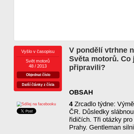
V pondělí vtrhne n
Vyšlo v časopisu
Světa motorů. Co 
Svět motorů
připravili?
48 / 2013
Objednat číslo
Další články z čísla
OBSAH
4
Zrcadlo týdne: Výměn
ČR. Důsledky slábnou
řidičích. Tři otázky p
Prahy. Gentleman siln