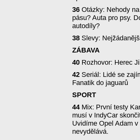
36
Otázky: Nehody na 
pásu? Auta pro psy. Do
autodíly?
38
Slevy: Nejžádaněj
ZÁBAVA
40
Rozhovor: Herec Ji
42
Seriál: Lidé se zají
Fanatik do jaguarů
SPORT
44
Mix: První testy Kar
musí v IndyCar skonči
Uvidíme Opel Adam v 
nevydělává.