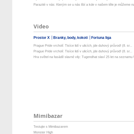
Parazité v nás: Kterým se u nás líbí a kde v našem těle je můžeme naj
Video
Prostor X
Branky, body, kokoti
Fortuna liga
Prague Pride vrcholí: Tisíce lidí v ulicích, jde duhový průvod! (8. sr...
Prague Pride vrcholí: Tisíce lidí v ulicích, jde duhový průvod! (8. sr...
Hra světel na fasádě slavné vily: Tugendhat slaví 25 let na seznamu 
Mimibazar
Testujte s Mimibazarem
Monster High