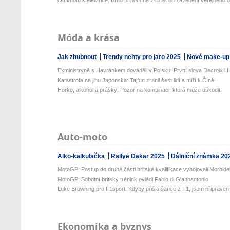
Od knotů k elektrice: Brno připomíná 245 let od zavedení veřejného o
Móda a krása
Jak zhubnout
Trendy nehty pro jaro 2025
Nové make-up
Exministryně s Havránkem dováděli v Polsku: První slova Decroix i H
Katastrofa na jihu Japonska: Tajfun zranil šest lidí a míří k Číně!
Horko, alkohol a prášky: Pozor na kombinaci, která může uškodit!
Auto-moto
Alko-kalkulačka
Rallye Dakar 2025
Dálniční známka 20
MotoGP: Postup do druhé části britské kvalifikace vybojovali Morbidell
MotoGP: Sobotní britský trénink ovládl Fabio di Giannantonio
Luke Browning pro F1sport: Kdyby přišla šance z F1, jsem připraven
Ekonomika a byznys