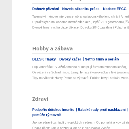
Daňové přiznání
Novela zákoníku práce
Nadace EPCG
Tajemství měnové intervence: obranou japonského jenu chrání Amerik
U pražských hal chceme hlavně více akcí, lepší VIP i gastronomii, řík
Evropě hrozí rychlá dezertifikace. Do roku 2040 zasáhne i Polabí a již
Hobby a zábava
BLESK Tlapky
Divoký kačer
Netflix filmy a seriály
Filip Vondrášek: V Jižní Americe si lidé plují životem mnohem lehčeji,..
Osvěžení ve Schladmingu: Lamy, ferraty i koulovačka v létě jsou jen p
Tipy na víkend: Harry Potter na výstavě! Folklor, bitvy i setkání vodn.
Zdraví
Podpořte dětskou imunitu
Babské rady proti nachlazení
pomůže rýmovník
Jak se zdravě zchladit v tropických vedrech: Co pomáhá a kdy už ris
Úpal a úžeh: Jak je poznat a jak se z nich rychle vyléčit