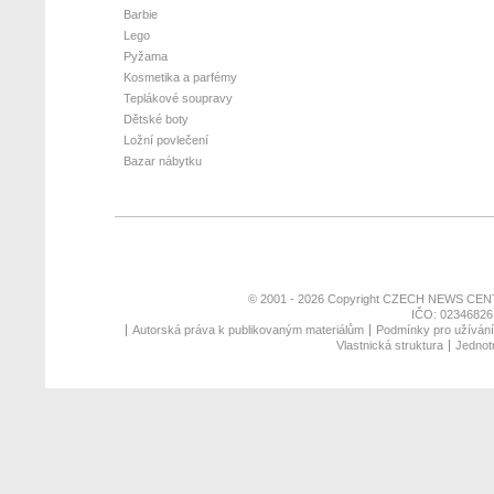
Barbie
Lego
Pyžama
Kosmetika a parfémy
Teplákové soupravy
Dětské boty
Ložní povlečení
Bazar nábytku
© 2001 - 2026 Copyright
CZECH NEWS CENT
IČO: 02346826,
Autorská práva k publikovaným materiálům
Podmínky pro užívání 
Vlastnická struktura
Jednotn