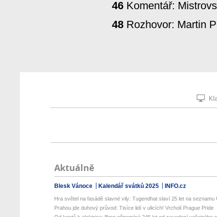
46
Komentář: Mistrovst
48
Rozhovor: Martin P
Kla
Aktuálně
Blesk Vánoce
Kalendář svátků 2025
INFO.cz
Hra světel na fasádě slavné vily: Tugendhat slaví 25 let na seznamu 
Prahou jde duhový průvod: Tisíce lidí v ulicích! Vrcholí Prague Pride