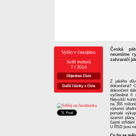
Česká pát
Vyšlo v časopisu
neumíme ryc
zahraničí j
Svět motorů
7 / 2014
Objednat číslo
Z jakého dův
dokončená? Ob
Další články z čísla
dokončení dáln
vyčleněné fi
Nejvyšší kontr
na 355 milion
výkonní úředn
pomalé výkup
územní plány,
časté střídání
U ŘSD jsou na
Co by se měl