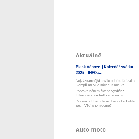
Aktuálně
Blesk Vánoce
Kalendář svátků
2025
INFO.cz
Nejvýznamnější chvíle pohřbu Knížáka:
Klempíř mluvil o hádce, Klaus vz...
Poprava během živého vysílání:
Influencera zastřelil kartel na ulici
Decroix s Havránkem dováděli v Polsku,
ale… Vědí o tom doma?
Auto-moto