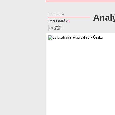
17. 2. 2014
Analý
Petr Barták
poslat
email