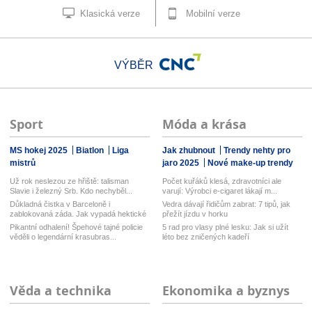
Klasická verze
Mobilní verze
VÝBĚR
Sport
Móda a krása
MS hokej 2025
Biatlon
Liga
Jak zhubnout
Trendy nehty pro
mistrů
jaro 2025
Nové make-up trendy
Už rok neslezou ze hřiště: talisman
Počet kuřáků klesá, zdravotníci ale
Slavie i železný Srb. Kdo nechyběl...
varují: Výrobci e-cigaret lákají m...
Důkladná čistka v Barceloně i
Vedra dávají řidičům zabrat: 7 tipů, jak
zablokovaná záda. Jak vypadá hektické
přežít jízdu v horku
lé...
Pikantní odhalení! Špehové tajné policie
5 rad pro vlasy plné lesku: Jak si užít
věděli o legendární krasubras...
léto bez zničených kadeří
Věda a technika
Ekonomika a byznys