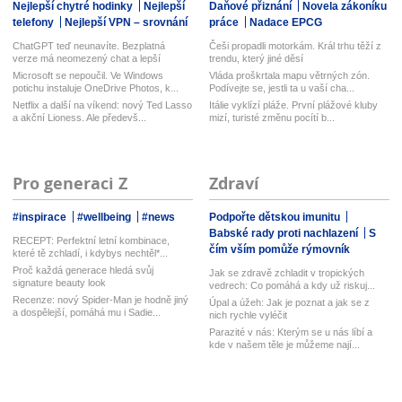
Nejlepší chytré hodinky
Nejlepší
Daňové přiznání
Novela zákoníku
telefony
Nejlepší VPN – srovnání
práce
Nadace EPCG
ChatGPT teď neunavíte. Bezplatná
Češi propadli motorkám. Král trhu těží z
verze má neomezený chat a lepší
trendu, který jiné děsí
model...
Microsoft se nepoučil. Ve Windows
Vláda proškrtala mapu větrných zón.
potichu instaluje OneDrive Photos, k...
Podívejte se, jestli ta u vaší cha...
Netflix a další na víkend: nový Ted Lasso
Itálie vyklízí pláže. První plážové kluby
a akční Lioness. Ale předevš...
mizí, turisté změnu pocítí b...
Pro generaci Z
Zdraví
#inspirace
#wellbeing
#news
Podpořte dětskou imunitu
Babské rady proti nachlazení
S
RECEPT: Perfektní letní kombinace,
čím vším pomůže rýmovník
které tě zchladí, i kdybys nechtěl*...
Proč každá generace hledá svůj
Jak se zdravě zchladit v tropických
signature beauty look
vedrech: Co pomáhá a kdy už riskuj...
Recenze: nový Spider-Man je hodně jiný
Úpal a úžeh: Jak je poznat a jak se z
a dospělejší, pomáhá mu i Sadie...
nich rychle vyléčit
Parazité v nás: Kterým se u nás líbí a
kde v našem těle je můžeme nají...