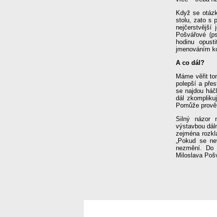
Když se otázk
stolu, zato s 
nejčerstvější
Pošvářové (p
hodinu opust
jmenováním kon
A co dál?
Máme věřit to
polepší a pře
se najdou háč
dál zkompliku
Pomůže prově
Silný názor 
výstavbou dál
zejména rozkl
„Pokud se ne
nezmění. Do t
Miloslava Poš