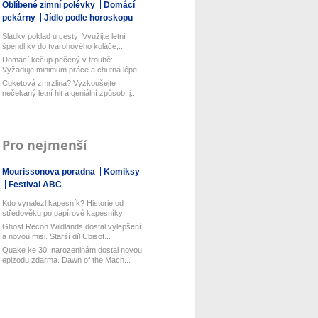
Oblíbené zimní polévky
Domácí
pekárny
Jídlo podle horoskopu
Sladký poklad u cesty: Využijte letní
špendlíky do tvarohového koláče,...
Domácí kečup pečený v troubě:
Vyžaduje minimum práce a chutná lépe
než...
Cuketová zmrzlina? Vyzkoušejte
nečekaný letní hit a geniální způsob, j...
Pro nejmenší
Mourissonova poradna
Komiksy
Festival ABC
Kdo vynalezl kapesník? Historie od
středověku po papírové kapesníky
Ghost Recon Wildlands dostal vylepšení
a novou misi. Starší díl Ubisof...
Quake ke 30. narozeninám dostal novou
epizodu zdarma. Dawn of the Mach...