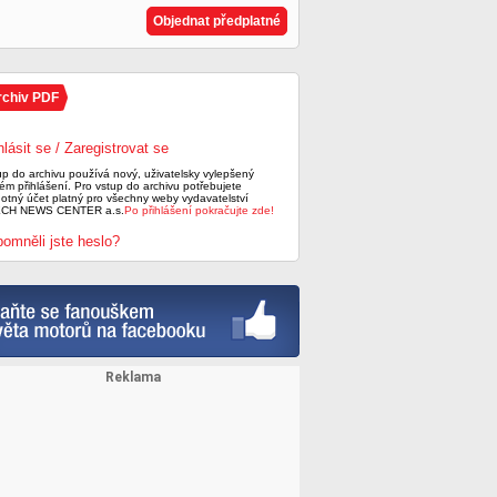
Objednat předplatné
rchiv PDF
hlásit se / Zaregistrovat se
up do archivu používá nový, uživatelsky vylepšený
ém přihlášení. Pro vstup do archivu potřebujete
notný účet platný pro všechny weby vydavatelství
CH NEWS CENTER a.s.
Po přihlášení pokračujte zde!
omněli jste heslo?