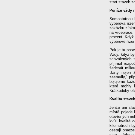
start staveb zd
Peníze vždy 
Samostatnou k
výběrová řízen
zakázku získat
na vícepráce.
procent. Když
výběrové řízen
Pak je tu pose
Vždy, když byl
schválených s
přijímal rozpo
šedesát milia
Bárty nejen 
zastavily,“ p
bojujeme každ
které mohly 
Krátkodobý ef
Kvalita stave
Jenže ani sla
místě pojede 
otevřených ne
kvůli kvalitě
kilometrech b
cestují omeze
více – třeba 