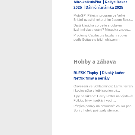
Alko-kalkulačka
Rallye Dakar
2025
Dálniční známka 2025
MotoGP: Páteční program ve Velké
Británii uzavřel rekordním časem Bezz...
Další klasická corvette s dobrými
jízdními vlastnostmi? Mitsuoka znovu...
Problémy Cadillacu s brzdami souvisí
podle Bottase s jejich chlazením
Hobby a zábava
BLESK Tlapky
Divoký kačer
Netflix filmy a seriály
Osvěžení ve Schladmingu: Lamy, ferraty
i koulovačka v létě jsou jen pá...
Tipy na víkend: Harry Potter na výstavě!
Folklor, bitvy i setkání vodn...
Přibývá paniky na dovolené: Vnuka paní
Soni v hotelu poštípaly štěnice...