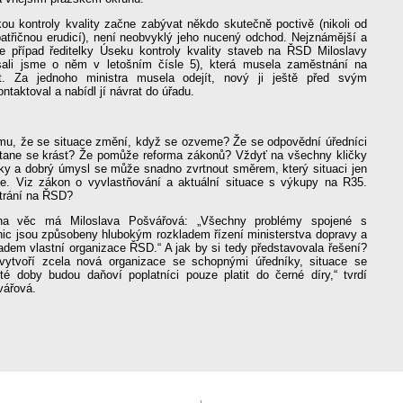
ou kontroly kvality začne zabývat někdo skutečně poctivě (nikoli od
patřičnou erudicí), není neobvyklý jeho nucený odchod. Nejznámější a
 je případ ředitelky Úseku kontroly kvality staveb na ŘSD Miloslavy
sali jsme o něm v letošním čísle 5), která musela zaměstnání na
it. Za jednoho ministra musela odejít, nový ji ještě před svým
taktoval a nabídl jí návrat do úřadu.
mu, že se situace změní, když se ozveme? Že se odpovědní úředníci
stane se krást? Že pomůže reforma zákonů? Vždyť na všechny kličky
ky a dobrý úmysl se může snadno zvrtnout směrem, který situaci jen
je. Viz zákon o vyvlastňování a aktuální situace s výkupy na R35.
trání na ŘSD?
na věc má Miloslava Pošvářová: „Všechny problémy spojené s
nic jsou způsobeny hlubokým rozkladem řízení ministerstva dopravy a
adem vlastní organizace ŘSD.“ A jak by si tedy představovala řešení?
vytvoří zcela nová organizace se schopnými úředníky, situace se
é doby budou daňoví poplatníci pouze platit do černé díry,“ tvrdí
vářová.