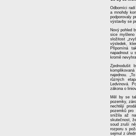
Odborníci radí 
a mnohdy kont
podporovaly pr
výstavby se pr
Nový pohled b
sice myšleno
složitost „zv
výsledek, kte
Připomíná ta
napadnout u s
kromě nevyhra
Zjednodušit 
komplikovaná
najednou. „T
různých etap
Ledvinová. P
zákona o linio
Měl by se tak
pozemky, záro
nechtějí prod
pozemků pro 
snížila až n
skutečnost, že
soud zruší ně
rozporu s pož
sejmul z úřed