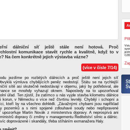
A
Při
Vst
eřní dálniční síť ještě stále není hotová. Proč
syst
hlostní komunikace stavět rychle a kvalitně, když to v
jed
CZE
de? Na čem konkrétně jejich výstavba vázne?
Zap
(více v čísle 7/14)
odu jezdíme po rozbitých dálnicích a proč ještě není jejich síť
vyklá výmluva chybějících peněz neobstojí. Státu se na rychlejší
iční sítě asi skutečně nedostávají v objemu, jaký by potřeboval, ale
 nance se mnohdy vyhazují oknem. Naposledy na to upozorňoval
olní úřad. Ten zjistil, že zatímco u nás vyjde stavba kilometru dálnice
ů korun, v Německu o více než čtvrtinu levněji. Chybějí i schopní a
íci, kteří by na všechno dohlédli. „Závažnými chybami jsou například
y pozemků a s nimi spojené zdlouhavé soudy nebo nepřipravené
“ upozorňuje Martin Novák z ministerstva dopravy. A neprospívá ani
 ministrů dopravy či změny v managementu Ředitelství silnic a dálnic.
víc doprovázené i skandály, třeba stíháním exmanažera Haly.
o změnit?