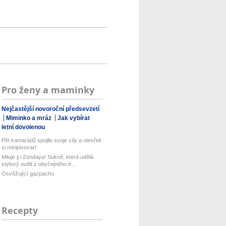
Pro ženy a maminky
Nejčastější novoroční předsevzetí
Miminko a mráz
Jak vybírat
letní dovolenou
Pět kamarádů spojilo svoje síly a otevřeli
si minipivovar!
Miluje ji i Zendaya! Sukně, která udělá
stylový outfit z obyčejného tr...
Osvěžující gazpacho
Recepty