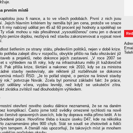
ržuje.
na prvním místě
apitolou jsou fi nance, a to ve všech podobách. První z nich jsou
í. Jejich hlavním kritériem by neměla být jen cena, protože ve snaze
 fi rmy nabízejí udělat jen 45 až 60 procent její hodnoty a spoléhají se
 Ty však mohou u nás přesáhnout „vysoutěženou“ cenu jen o dvacet
Red
 tyto peníze dojdou, nezbývá než stavbu zakonzervovat a vypsat nové
í.
Adre
Emai
dlost šetřením ze strany státu, především politiků, nejen v době krize.
Tele
o potřeba zalepit díru v rozpočtu, obvykle přišlo na řadu ořezávání již
taveb a projektů, nebo dokonce jejich zastavení. „V roce 2007 se
čet s výhledem na tři roky, kdy na infrastrukturu mělo jít každoročně
rd. Pak přišla krize, škrtání a nakonec rok 2010, kdy se za ministra
žádné stavby neotevíraly, ale některé již rozběhnuté se dokonce
řipomíná mluvčí ŘSD. „Je to pořád stejné, o peníze na liniové stavby
ý rok,“ potvrzuje Novák. Zcela byl pominut základní fakt: že práce,
být udělány včera, vyjdou levněji, než když se uskuteční zítra.
ekt zkrátka zvítězil nad dlouhodobým výhledem.
b
vnostní otevření nového úseku dálnice neznamená, že se na daném
bez komplikací. Často jsme totiž svědky omezené rychlosti na nově
bo čerstvě opravených úsecích, kde by doprava měla přímo letět. A to
 odvedené práce. Hovoříme třeba o kauze úseku D47, kde na několika
ylo zaznamenáno přes 900 chyb. Stát se soudí se zhotoviteli a řidiči
ným tempem. A čtenáři nás upozorňují, že takových míst je mnohem
na vnějším pražském okruhu.