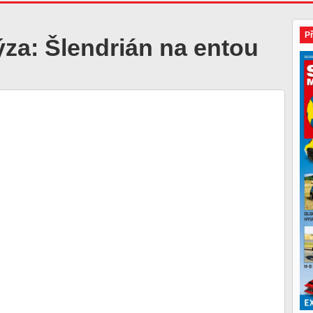
P
za: Šlendrián na entou