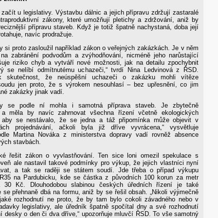
začít u legislativy. Výstavbu dálnic a jejich přípravu zdržují zastaralé
raproduktivní zákony, které umožňují pletichy a zdržování, aniž by
eciznější přípravu staveb. Když je totiž špatně nachystaná, doba její
otahuje, navíc prodražuje.
y si proto zasloužil například zákon o veřejných zakázkách. Je v něm
 na zabránění podvodům a zvýhodňování, nicméně jeho narůstající
yšuje riziko chyb a vytváří nové možnosti, jak na detailu zpochybnit
rý se nelíbí odmítnutému uchazeči,“ tvrdí Nina Ledvinová z ŘSD.
k skutečnost, že neúspěšní uchazeči o zakázku mohli vítěze
oudu jen proto, že s výrokem nesouhlasí – bez upřesnění, co jim
né zakázky jinak vadí.
by se podle ní mohla i samotná příprava staveb. Je zbytečně
 a měla by navíc zahrnovat všechna řízení včetně ekologických
o aby se nestávalo, že se jedna a táž připomínka může objevit v
ách projednávání, ačkoli byla již dříve vyvrácena,“ vysvětluje
odle Martina Nováka z ministerstva dopravy vadí rovněž absence
vých stavbách.
é řešit zákon o vyvlastňování. Ten sice loni omezil spekulace s
veň ale nastavil takové podmínky pro výkup, že jejich vlastníci nyní
ávat, a tak se raději se státem soudí. Jde třeba o případ výkupu
R35 na Pardubicku, kde se částka z původních 100 korun za metr
a 30 Kč. Dlouhodobou slabinou českých úředních řízení je také
 se přehnaně dbá na formu, aniž by se řešil obsah. „Nikoli výjimečně
jaké rozhodnutí ne proto, že by tam bylo cokoli závadného nebo v
adavky legislativy, ale úředník špatně spočítal dny a své rozhodnutí
ní desky o den či dva dříve,“ upozorňuje mluvčí ŘSD. To vše samotný