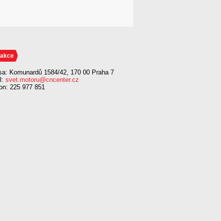
akce
sa: Komunardů 1584/42, 170 00 Praha 7
l:
svet.motoru@cncenter.cz
fon: 225 977 851