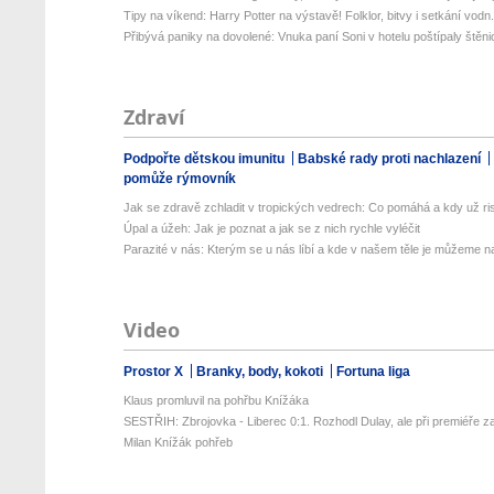
Tipy na víkend: Harry Potter na výstavě! Folklor, bitvy i setkání vodn.
Přibývá paniky na dovolené: Vnuka paní Soni v hotelu poštípaly štěnic
Zdraví
Podpořte dětskou imunitu
Babské rady proti nachlazení
pomůže rýmovník
Jak se zdravě zchladit v tropických vedrech: Co pomáhá a kdy už ris
Úpal a úžeh: Jak je poznat a jak se z nich rychle vyléčit
Parazité v nás: Kterým se u nás líbí a kde v našem těle je můžeme naj
Video
Prostor X
Branky, body, kokoti
Fortuna liga
Klaus promluvil na pohřbu Knížáka
SESTŘIH: Zbrojovka - Liberec 0:1. Rozhodl Dulay, ale při premiéře za
Milan Knížák pohřeb