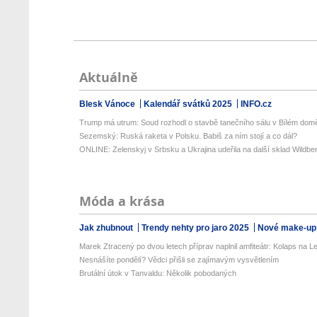
Aktuálně
Blesk Vánoce
Kalendář svátků 2025
INFO.cz
Trump má utrum: Soud rozhodl o stavbě tanečního sálu v Bílém dom
Sezemský: Ruská raketa v Polsku. Babiš za ním stojí a co dál?
ONLINE: Zelenskyj v Srbsku a Ukrajina udeřila na další sklad Wildberr
Móda a krása
Jak zhubnout
Trendy nehty pro jaro 2025
Nové make-up
Marek Ztracený po dvou letech příprav naplnil amfiteátr: Kolaps na Let
Nesnášíte pondělí? Vědci přišli se zajímavým vysvětlením
Brutální útok v Tanvaldu: Několik pobodaných