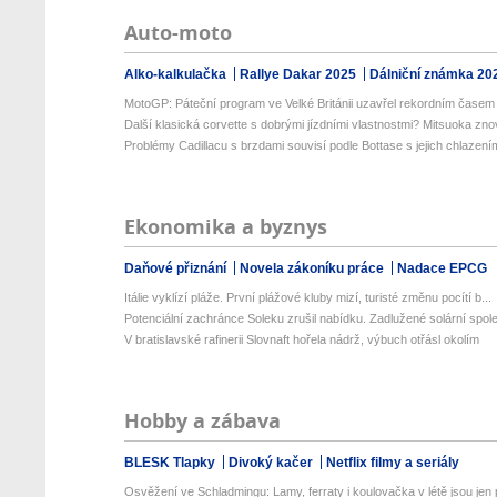
Auto-moto
Alko-kalkulačka
Rallye Dakar 2025
Dálniční známka 20
MotoGP: Páteční program ve Velké Británii uzavřel rekordním časem 
Další klasická corvette s dobrými jízdními vlastnostmi? Mitsuoka znov
Problémy Cadillacu s brzdami souvisí podle Bottase s jejich chlazení
Ekonomika a byznys
Daňové přiznání
Novela zákoníku práce
Nadace EPCG
Itálie vyklízí pláže. První plážové kluby mizí, turisté změnu pocítí b...
Potenciální zachránce Soleku zrušil nabídku. Zadlužené solární spole
V bratislavské rafinerii Slovnaft hořela nádrž, výbuch otřásl okolím
Hobby a zábava
BLESK Tlapky
Divoký kačer
Netflix filmy a seriály
Osvěžení ve Schladmingu: Lamy, ferraty i koulovačka v létě jsou jen p