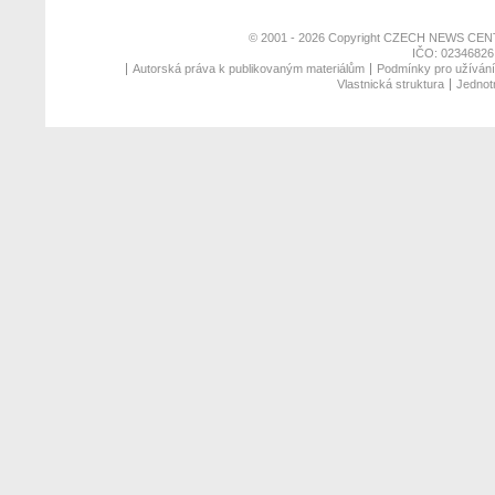
© 2001 - 2026 Copyright
CZECH NEWS CENT
IČO: 02346826,
Autorská práva k publikovaným materiálům
Podmínky pro užívání 
Vlastnická struktura
Jednotn