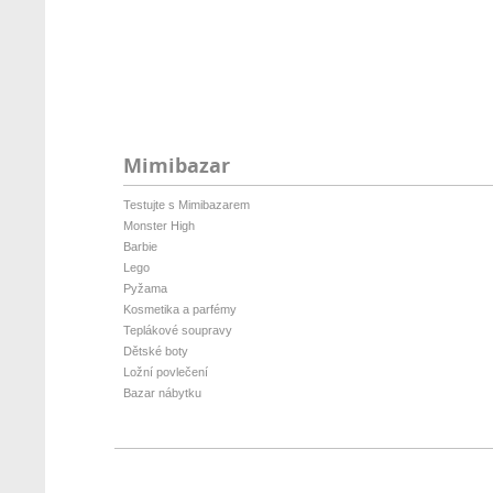
Mimibazar
Testujte s Mimibazarem
Monster High
Barbie
Lego
Pyžama
Kosmetika a parfémy
Teplákové soupravy
Dětské boty
Ložní povlečení
Bazar nábytku