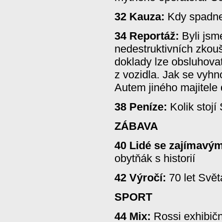
32 Kauza:
Kdy spadne
34 Reportáž:
Byli jsme
nedestruktivních zkou
doklady lze obsluhova
z vozidla. Jak se vyhn
Autem jiného majitele 
38 Peníze:
Kolik stojí
ZÁBAVA
40 Lidé se zajímavým
obytňák s historií
42 Výročí:
70 let Svět
SPORT
44 Mix:
Rossi exhibičn