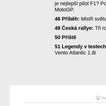
je nejlepší pilot F1? 
MotoGP.
46 Příběh:
Mistři svě
48 Česká rallye:
Tři r
50 Příště
51 Legendy v testec
Vento Atlantic 1.8i
Kla