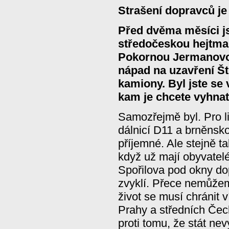
Strašení dopravců je 
Před dvěma měsíci js
středočeskou hejtma
Pokornou Jermanovou,
nápad na uzavření Š
kamiony. Byl jste se
kam je chcete vyhna
Samozřejmě byl. Pro li
dálnicí D11 a brněnsk
příjemné. Ale stejně t
když už mají obyvate
Spořilova pod okny do
zvyklí. Přece nemůžeme
život se musí chránit v
Prahy a středních Čec
proti tomu, že stát nevy