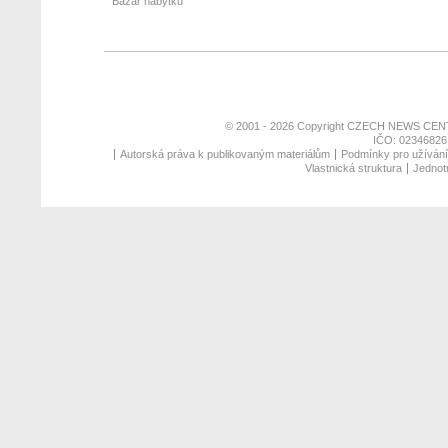
Bazar nábytku
© 2001 - 2026 Copyright
CZECH NEWS CENT
IČO: 02346826,
Autorská práva k publikovaným materiálům
Podmínky pro užívání 
Vlastnická struktura
Jednotn