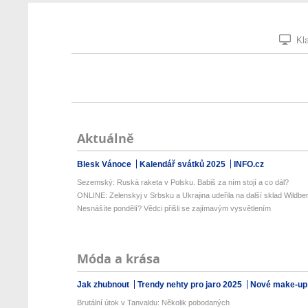
Kla
Aktuálně
Blesk Vánoce
Kalendář svátků 2025
INFO.cz
Sezemský: Ruská raketa v Polsku. Babiš za ním stojí a co dál?
ONLINE: Zelenskyj v Srbsku a Ukrajina udeřila na další sklad Wildberr
Nesnášíte pondělí? Vědci přišli se zajímavým vysvětlením
Móda a krása
Jak zhubnout
Trendy nehty pro jaro 2025
Nové make-up
Brutální útok v Tanvaldu: Několik pobodaných