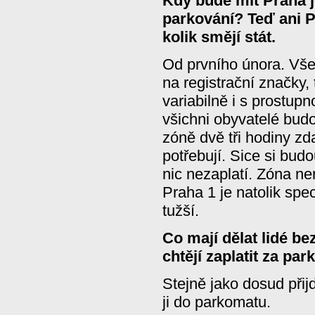
Kdy bude mít Praha 
parkování? Teď ani P
kolik smějí stát.
Od prvního února. Vš
na registrační značky
variabilně i s prostupn
všichni obyvatelé budo
zóně dvě tři hodiny zd
potřebují. Sice si budo
nic nezaplatí. Zóna n
Praha 1 je natolik spec
tužší.
Co mají dělat lidé be
chtějí zaplatit za par
Stejně jako dosud přij
ji do parkomatu.