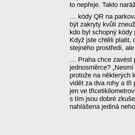
to nepřeje. Takto nará
… kódy QR na parkov
být zakryty kvůli zneuž
kdo byl schopný kódy 
Když jste chtěli platit,
stejného prostředí, ale
… Praha chce zavést p
jednosměrce? „Nesmí t
protože na některých 
vidět za dva rohy a tř
jen ve třicetikilometr
s tím jsou dobré zkuše
nahlášena jediná nehod