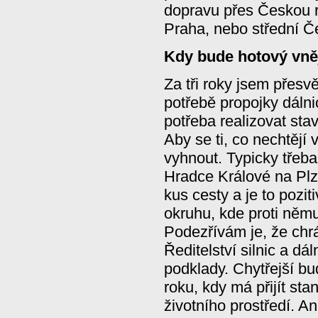
dopravu přes Českou r
Praha, nebo střední Č
Kdy bude hotový vně
Za tři roky jsem přesv
potřebě propojky dálni
potřeba realizovat stavb
Aby se ti, co nechtějí
vyhnout. Typicky třeba 
Hradce Králové na Plz
kus cesty a je to pozit
okruhu, kde proti němu
Podezřívám je, že chrá
Ředitelství silnic a dál
podklady. Chytřejší b
roku, kdy má přijít sta
životního prostředí. A