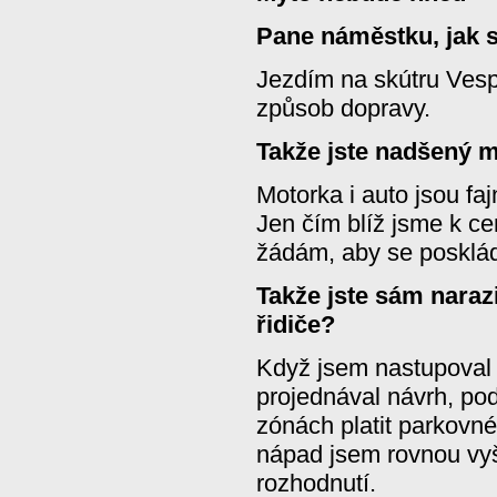
Pane náměstku, jak 
Jezdím na skútru Vespa
způsob dopravy.
Takže jste nadšený m
Motorka i auto jsou faj
Jen čím blíž jsme k cen
žádám, aby se posklád
Takže jste sám naraz
řidiče?
Když jsem nastupoval 
projednával návrh, po
zónách platit parkovné
nápad jsem rovnou vyšk
rozhodnutí.