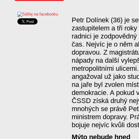
Petr Dolínek (36) je s
zastupitelem a tři ro
radnici je zodpovědný 
čas. Nejvíc je o něm al
dopravou. Z magistrátu
nápady na další vylep
metropolitními ulicemi
angažoval už jako stude
na jaře byl zvolen mís
demokracie. A pokud v
ČSSD získá druhý nejv
mnohých se právě Petr
ministrem dopravy. Prá
bojuje nejvíc kvůli do
Mýto nebude hned