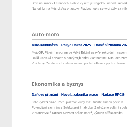
Smrt na silnici v Letňanech: Policie vyšetřuje tragickou nehodu motork
Nahotinky na Měsíci: Astronautovy Playboy fotky se vydražily za milio
Auto-moto
Alko-kalkulačka
Rallye Dakar 2025
Dálniční známka 20
MotoGP: Páteční program ve Velké Británii uzavřel rekordním časem 
Další klasická corvette s dobrými jízdními vlastnostmi? Mitsuoka znov
Problémy Cadillacu s brzdami souvisí podle Bottase s jejich chlazení
Ekonomika a byznys
Daňové přiznání
Novela zákoníku práce
Nadace EPCG
Itálie vyklízí pláže. První plážové kluby mizí, turisté změnu pocítí b...
Potenciální zachránce Soleku zrušil nabídku. Zadlužené solární spole
V bratislavské rafinerii Slovnaft hořela nádrž, výbuch otřásl okolím