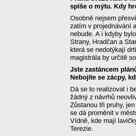
spíše o mýtu. Kdy hr
Osobně nejsem přesvě
zatím v projednávání a
nebude. A i kdyby bylo
Strany, Hradčan a Sta
která se nedotýkají drt
magistrála by určitě s
Jste zastáncem plánů 
Nebojíte se zácpy, 
Dá se to realizovat i 
žádný z návrhů neovliv
Zůstanou tři pruhy, je
se dá proměnit v městs
Vídně, kde mají lavič
Terezie.