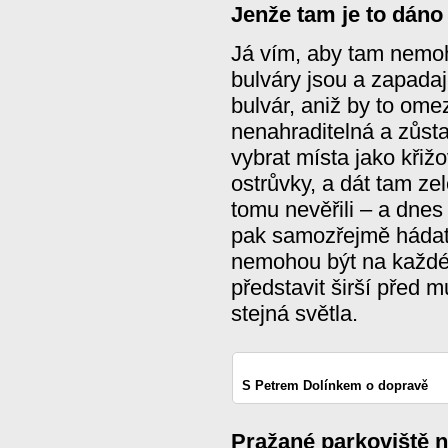
Jenže tam je to dáno
Já vím, aby tam nemoh
bulváry jsou a zapadají
bulvár, aniž by to omez
nenahraditelná a zůs
vybrat místa jako křižo
ostrůvky, a dát tam ze
tomu nevěřili – a dne
pak samozřejmě hádat
nemohou být na každé
představit širší před
stejná světla.
S Petrem Dolínkem o dopravě
Pražané parkoviště n