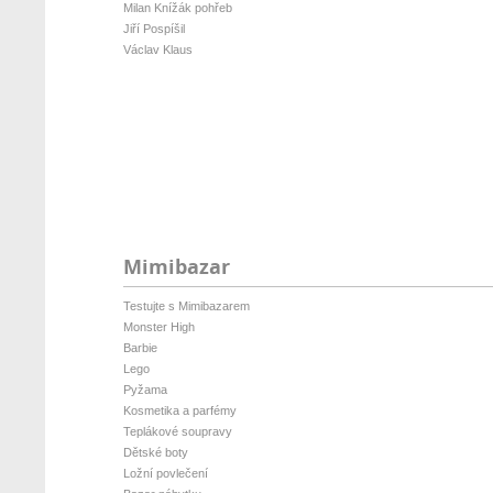
Milan Knížák pohřeb
Jiří Pospíšil
Václav Klaus
Mimibazar
Testujte s Mimibazarem
Monster High
Barbie
Lego
Pyžama
Kosmetika a parfémy
Teplákové soupravy
Dětské boty
Ložní povlečení