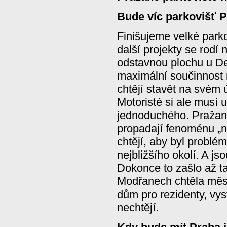
Bude víc parkovišť P
Finišujeme velké park
další projekty se rodí
odstavnou plochu u D
maximální součinnost
chtějí stavět na svém 
Motoristé si ale musí u
jednoduchého. Pražané
propadají fenoménu „n
chtějí, aby byl problém
nejbližšího okolí. A js
Dokonce to zašlo až ta
Modřanech chtěla měst
dům pro rezidenty, vys
nechtějí.