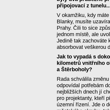
připojovací z tunelu..
V okamžiku, kdy máte s
Blanky, musíte uzavíra
Prahy. Čili to sice zp
jednom místě, ale uvol
Jedině tak zachováte 
absorbovat veškerou 
Jak to vypadá s dok
kilometrů vnitřního 
a Štěrboholy?
Rada schválila změnu
odpovídal potřebám d
nejbližších dnech jí ch
pro projektanty, kteří 
územní řízení. Jde o d