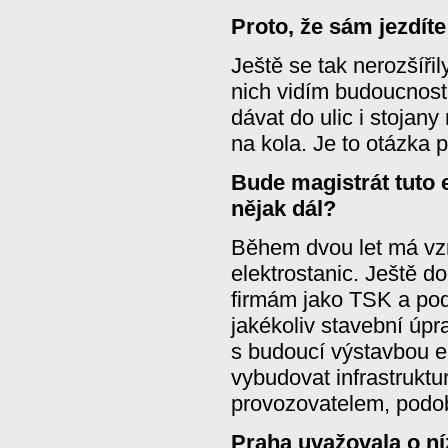
Proto, že sám jezdít
Ještě se tak nerozšířil
nich vidím budoucnost
dávat do ulic i stojan
na kola. Je to otázka 
Bude magistrát tuto 
nějak dál?
Během dvou let má vz
elektrostanic. Ještě 
firmám jako TSK a pod
jakékoliv stavební úpr
s budoucí výstavbou e
vybudovat infrastruktu
provozovatelem, podob
Praha uvažovala o n