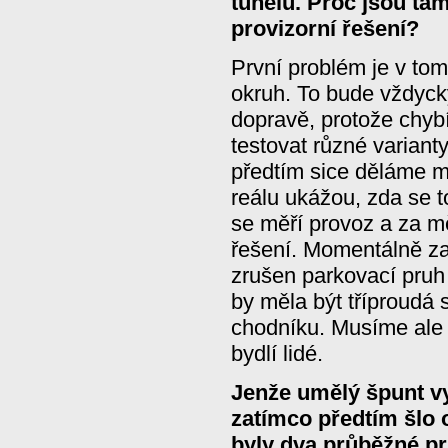
tunelu. Proč jsou ta
provizorní řešení?
První problém je v to
okruh. To bude vždyck
dopravě, protože chyb
testovat různé variant
předtím sice děláme mo
reálu ukážou, zda se t
se měří provoz a za m
řešení. Momentálně za
zrušen parkovací pruh
by měla být tříproudá
chodníku. Musíme ale 
bydlí lidé.
Jenže umělý špunt vy
zatímco předtím šlo 
byly dva průběžné pr