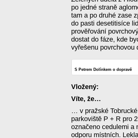
po jedné straně aglom
tam a po druhé zase z
do pasti desetitisíce l
prověřování povrchový
dostat do fáze, kde by
vyřešenu povrchovou 
S Petrem Dolínkem o dopravě
Vložený:
Víte, že…
… v pražské Tobrucké u
parkoviště P + R pro 20
označeno cedulemi a n
odporu místních. Lekla 