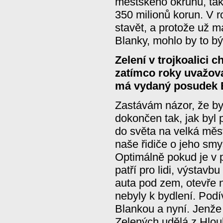
městského okruhu, tak
350 milionů korun. V 
stavět, a protože už 
Blanky, mohlo by to bý
Zelení v trojkoalici c
zatímco roky uvažov
má vydaný posudek E
Zastávám názor, že by 
dokončen tak, jak byl
do světa na velká měst
naše řidiče o jeho sm
Optimálně pokud je v 
patří pro lidi, výstavb
auta pod zem, otevře n
nebyly k bydlení. Pod
Blankou a nyní. Jenže
Zelených udělá z Hlou