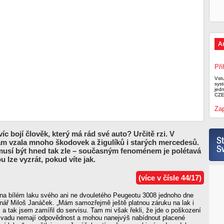
A
Při
Vst
syst
jed
CZE
Zap
íc bojí člověk, který má rád své auto? Určitě rzi. V
ám vzala mnoho škodovek a žigulíků i starých mercedesů.
musí být hned tak zle – současným fenoménem je polétavá
ou lze vyzrát, pokud víte jak.
(více v čísle 44/17)
na bílém laku svého ani ne dvouletého Peugeotu 3008 jednoho dne
enář Miloš Janáček. „Mám samozřejmě ještě platnou záruku na lak i
 a tak jsem zamířil do servisu. Tam mi však řekli, že jde o poškození
 vadu nemají odpovědnost a mohou nanejvýš nabídnout placené