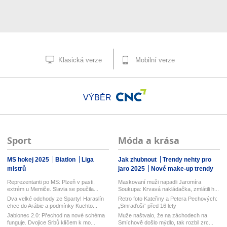
Klasická verze
Mobilní verze
VÝBĚR
Sport
Móda a krása
MS hokej 2025
Biatlon
Liga
Jak zhubnout
Trendy nehty pro
mistrů
jaro 2025
Nové make-up trendy
Reprezentanti po MS: Plzeň v pasti,
Maskovaní muži napadli Jaromíra
extrém u Memiče. Slavia se poučila...
Soukupa: Krvavá nakládačka, zmlátili h...
Dva velké odchody ze Sparty! Haraslín
Retro foto Kateřiny a Petera Pechových:
chce do Arábie a podmínky Kuchto...
„Smraďoši“ před 16 lety
Jablonec 2.0: Přechod na nové schéma
Muže naštvalo, že na záchodech na
funguje. Dvojice Srbů klíčem k mo...
Smíchově došlo mýdlo, tak rozbil zrc...