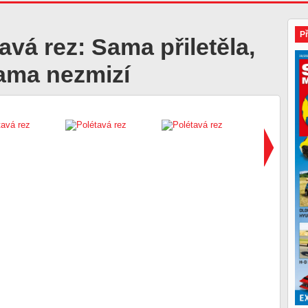
P
avá rez: Sama přiletěla,
sama nezmizí