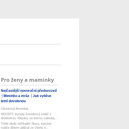
Pro ženy a maminky
Nejčastější novoroční předsevzetí
Miminko a mráz
Jak vybírat
letní dovolenou
Okurková limonáda
RECEPT: Kynutý švestkový koláč s
drobenkou. Klasika, se kterou zaboduj...
Tohle nikdy neříkejte! Slova, kterými
rodiče dětem ubližují ze všeho n...