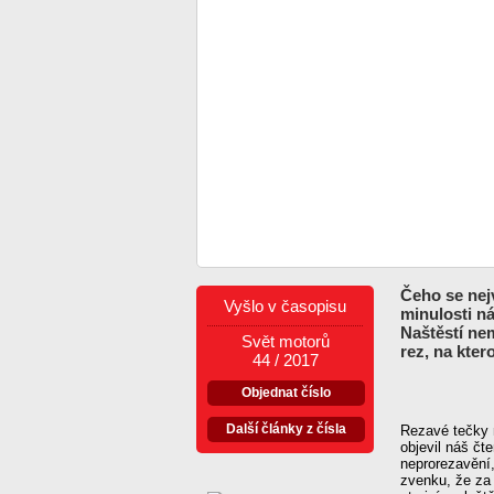
Čeho se nejv
Vyšlo v časopisu
minulosti n
Naštěstí ne
Svět motorů
rez, na kter
44 / 2017
Objednat číslo
Další články z čísla
Rezavé tečky 
objevil náš čt
neprorezavění,
zvenku, že za