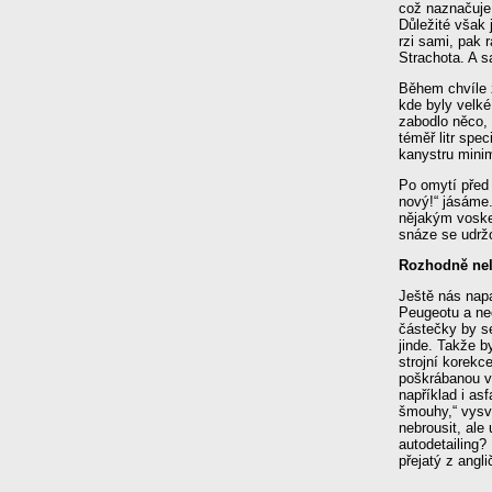
což naznačuje,
Důležité však 
rzi sami, pak 
Strachota. A s
Během chvíle z
kde byly velké
zabodlo něco, 
téměř litr spec
kanystru minimá
Po omytí před 
nový!“ jásáme. 
nějakým voske
snáze se udržo
Rozhodně nel
Ještě nás napa
Peugeotu a nec
částečky by se
jinde. Takže 
strojní korekc
poškrábanou vr
například i as
šmouhy,“ vysvě
nebrousit, ale 
autodetailing
přejatý z angl