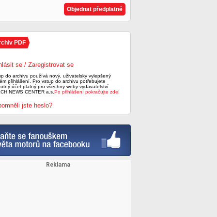
Objednat předplatné
rchiv PDF
hlásit se / Zaregistrovat se
up do archivu používá nový, uživatelsky vylepšený
ém přihlášení. Pro vstup do archivu potřebujete
notný účet platný pro všechny weby vydavatelství
CH NEWS CENTER a.s.
Po přihlášení pokračujte zde!
omněli jste heslo?