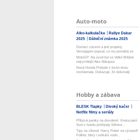
Auto-moto
Alko-kalkulačka
Rallye Dakar
2025
Dálniční známka 2025
Domácí zázemí a jiné projekty.
Verstappen popsal, co mu pomáhá se
sous...
MotoGP: Na úvod byl ve Velké Británii
nejrychlejší Alex Márquez
Nová Honda Prelude v losím testu
nezklamala. Dokazuje, že dokonalý
pod...
Hobby a zábava
BLESK Tlapky
Divoký kačer
Netflix filmy a seriály
Přibývá paniky na dovolené: Vnuka paní
Soni v hotelu poštípaly štěnice...
Tipy na víkend: Harry Potter na výstavě!
Folklor, bitvy i setkání vodn...