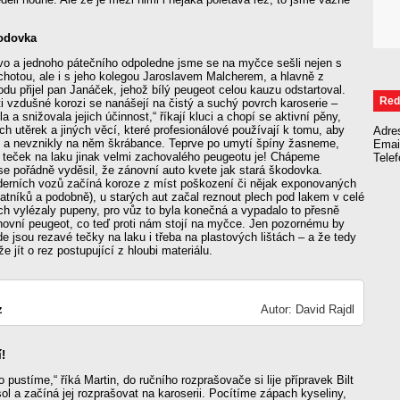
kodovka
ovo a jednoho pátečního odpoledne jsme se na myčce sešli nejen s
hotou, ale i s jeho kolegou Jaroslavem Malcherem, a hlavně z
du přijel pan Janáček, jehož bílý peugeot celou kauzu odstartoval.
Red
ti vzdušné korozi se nanášejí na čistý a suchý povrch karoserie –
la a snižovala jejich účinnost,“ říkají kluci a chopí se aktivní pěny,
h utěrek a jiných věcí, které profesionálové používají k tomu, aby
Adre
té a nevznikly na něm škrábance. Teprve po umytí špíny žasneme,
Emai
 teček na laku jinak velmi zachovalého peugeotu je! Chápeme
Tele
e pořádně vyděsil, že zánovní auto kvete jak stará škodovka.
erních vozů začíná koroze z míst poškození či nějak exponovaných
latníků a podobně), u starých aut začal reznout plech pod lakem v celé
ch vylézaly pupeny, pro vůz to byla konečná a vypadalo to přesně
novní peugeot, co teď proti nám stojí na myčce. Jen pozornému by
de jsou rezavé tečky na laku i třeba na plastových lištách – a že tedy
 jít o rez postupující z hloubi materiálu.
z
Autor: David Rajdl
!
 pustíme,“ říká Martin, do ručního rozprašovače si lije přípravek Bilt
l a začíná jej rozprašovat na karoserii. Pocítíme zápach kyseliny,