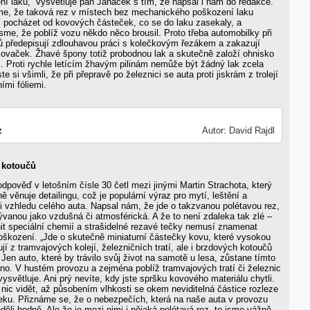
tění laku,“ vysvětluje pan Janáček s tím, že napsal i nám do redakce.
me, že taková rez v místech bez mechanického poškození laku
 pocházet od kovových částeček, co se do laku zasekaly, a
jsme, že poblíž vozu někdo něco brousil. Proto třeba automobilky při
 předepisují zdlouhavou práci s kolečkovým řezákem a zakazují
šovaček. Žhavé špony totiž probodnou lak a skutečně založí ohnisko
 Proti rychle letícím žhavým pilinám nemůže být žádný lak zcela
ste si všimli, že při přepravě po železnici se auta proti jiskrám z trolejí
ími fóliemi.
z
Autor: David Rajdl
i kotoučů
odpověď v letošním čísle 30 četl mezi jinými Martin Strachota, který
ě věnuje detailingu, což je populární výraz pro mytí, leštění a
i vzhledu celého auta. Napsal nám, že jde o takzvanou polétavou rez,
vanou jako vzdušná či atmosférická. A že to není zdaleka tak zlé –
nit speciální chemií a strašidelné rezavé tečky nemusí znamenat
oškození. „Jde o skutečně miniaturní částečky kovu, které vysokou
ují z tramvajových kolejí, železničních tratí, ale i brzdových kotoučů
. Jen auto, které by trávilo svůj život na samotě u lesa, zůstane tímto
o. V hustém provozu a zejména poblíž tramvajových tratí či železnic
 vysvětluje. Ani prý nevíte, kdy jste spršku kovového materiálu chytli.
nic vidět, až působením vlhkosti se okem neviditelná částice rozleze
eku. Přiznáme se, že o nebezpečích, která na naše auta v provozu
ěděli hodně. Ale že je mezi nimi i nějaká polétavá rez, to jsme vážně