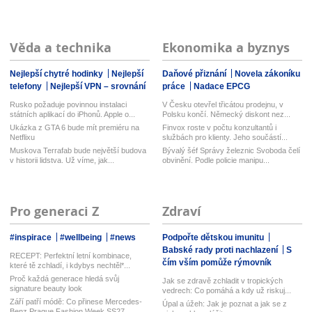
Věda a technika
Ekonomika a byznys
Nejlepší chytré hodinky
Nejlepší
Daňové přiznání
Novela zákoníku
telefony
Nejlepší VPN – srovnání
práce
Nadace EPCG
Rusko požaduje povinnou instalaci
V Česku otevřel třicátou prodejnu, v
státních aplikací do iPhonů. Apple o...
Polsku končí. Německý diskont nez...
Ukázka z GTA 6 bude mít premiéru na
Finvox roste v počtu konzultantů i
Netflixu
službách pro klienty. Jeho součástí...
Muskova Terrafab bude největší budova
Bývalý šéf Správy železnic Svoboda čelí
v historii lidstva. Už víme, jak...
obvinění. Podle policie manipu...
Pro generaci Z
Zdraví
#inspirace
#wellbeing
#news
Podpořte dětskou imunitu
Babské rady proti nachlazení
S
RECEPT: Perfektní letní kombinace,
čím vším pomůže rýmovník
které tě zchladí, i kdybys nechtěl*...
Proč každá generace hledá svůj
Jak se zdravě zchladit v tropických
signature beauty look
vedrech: Co pomáhá a kdy už riskuj...
Září patří módě: Co přinese Mercedes-
Úpal a úžeh: Jak je poznat a jak se z
Benz Prague Fashion Week SS27