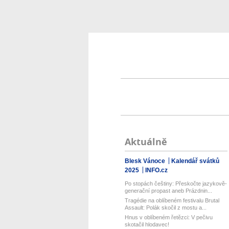
Aktuálně
Blesk Vánoce
Kalendář svátků
2025
INFO.cz
Po stopách češtiny: Přeskočte jazykově-
generační propast aneb Prázdnin...
Tragédie na oblíbeném festivalu Brutal
Assault: Polák skočil z mostu a...
Hnus v oblíbeném řetězci: V pečivu
skotačil hlodavec!