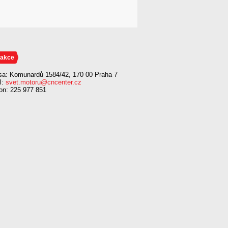
akce
sa: Komunardů 1584/42, 170 00 Praha 7
l:
svet.motoru@cncenter.cz
fon: 225 977 851