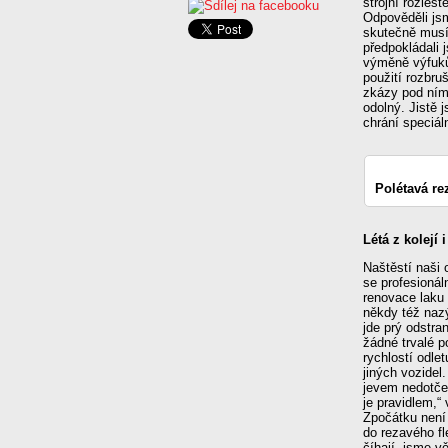
strojní rozleš
Odpověděli js
skutečně musí
předpokládali 
výměně výfuků
použití rozbru
zkázy pod ním.
odolný. Jistě j
chrání speciáln
Polétavá re
Létá z kolejí 
Naštěstí naši 
se profesionáln
renovace laku 
někdy též nazý
jde prý odstra
žádné trvalé p
rychlostí odlet
jiných vozidel
jevem nedotčen
je pravidlem,“
Zpočátku není 
do rezavého fl
číhají, jsme v