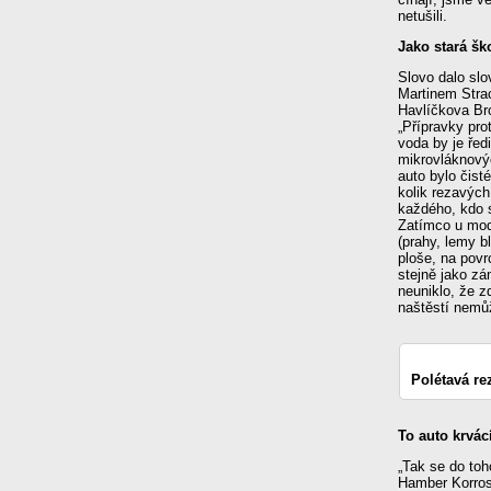
netušili.
Jako stará š
Slovo dalo sl
Martinem Strac
Havlíčkova Bro
„Přípravky pro
voda by je ředi
mikrovláknovýc
auto bylo čis
kolik rezavých
každého, kdo s
Zatímco u mod
(prahy, lemy b
ploše, na povr
stejně jako zá
neuniklo, že z
naštěstí nemůže
Polétavá re
To auto krvácí
„Tak se do toho
Hamber Korroso