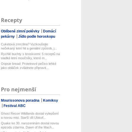
Recepty
Oblíbené zimní polévky
Domácí
pekárny
Jídlo podle horoskopu
Cuketová zmrzlina? Vyzkoušejte
nečekaný letní hit a geniální způsob, j...
Rychlé buchty s broskvemi: 5 receptů na
sladké letní moučníky, které m...
Oopsie bread: Proteinové pečivo lehké
jako obláček zvládnete připravit...
Pro nejmenší
Mourissonova poradna
Komiksy
Festival ABC
Ghost Recon Wildlands dostal vylepšení
a novou misi. Starší díl Ubisof...
Quake ke 30. narozeninám dostal novou
epizodu zdarma. Dawn of the Mach...