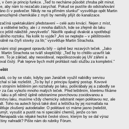
 v čem je princip funkce. „Teď to necháme působit zhruba pět minut.
je, aby nám to nezačalo zasychat. Pokud se pustíte do odstraňování
ráno či v podvečer. Nikdy ne na přímém slunku!“ vysvětluje opět Martin
amozřejmě chemikálie z mytí by neměly přijít do kanalizace.
ačíná spektakulární představení – celé auto krvácí. Nejen z míst,
 a viditelné tečky, ale i z mnoha dalších, kde se zřejmě do laku
co ještě náležitě „nevykvetlo“. Nástřik opakují dvakrát a spotřebují
iálního roztoku. Na kolik to vyjde? „Ani se neptejte – v pětilitrovém
lně na čtyři stovky za litr,“ vysvětluje Martin Strachota.
námi stojí peugeot opravdu bílý – úplně bez rezavých teček. „Jako
Martin Strachota se tváří skeptičtěji: „Teď by to chtělo uzavřít lak
m. To je základ, aby neoxidoval, nepoškozovalo jej UV záření a
val čistý. Pak teprve bych mohl prohlásit naši službu za kompletní.“
eštit
dá, co by se stalo, kdyby pan Janáček využil nabídky servisu
hal si lak rozleštit. „To by byl z principu špatný postup. Kovové
 strojním leštěním jen roztahaly po laku, poškrábaly jej a zabodly se
by za čas vylezlo mnoho malých teček. Před leštěním, kterému říkáme
e laku a při němž úplně odstraníme povrchovou zoxidovanou a
stvu laku, musíme vždy chemicky odstranit nejen polétavou rez, ale
falt. Toho na autech bývá také dost a leštička by jej rozmatlala na
tluje zkušený autodetailer. O polétavé rzi máme jasno (neleštit,
umýt, vysušit a pustit na ni speciální chemii), jenže co ten
? Nenapadá vás nějaké hezké české slovo, kterým by se dal výraz
ičtiny nahradit? Pište nám do rubriky Fórum.