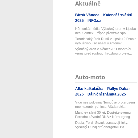
Aktuálně
Blesk Vánoce
Kalendář svátků
2025
INFO.cz
Německá média: Výbušný dron v Lipsku
nesl Semtex. Případ převzala spol...
Teroristický útok Rusů v Lipsku!? Dron s
výbušninou se našel u Antonov...
Výbušný dron v Německu: Odborníci
varují před rostoucí hrozbou pro evr...
Auto-moto
Alko-kalkulačka
Rallye Dakar
2025
Dálniční známka 2025
Více než polovina Němců je pro zrušení
neomezené rychlosti. Vláda řekl...
Manthey slaví 30 let: Dopřejte svému
Porsche závodní DNA z Nürburgring...
Dacia, Ford i Suzuki zastavují linky.
Vyschlý Dunaj drtí energetiku Ba...