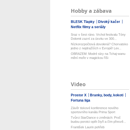
Hobby a zábava
BLESK Tlapky
Divoký kačer
Netflix filmy a seriály
Sraz v šest ráno. Vrchol festivalu Tóny
Dolomit zazní za úsvitu ve 300...
Nízkorozpočtová dovolená? Chorvatsko
jedno z nejdražších v Evropě! Lev...
OBRAZEM: Modré slzy na Tchaj-wanu
mění moře v magickou říši
Video
Prostor X
Branky, body, kokoti
Fortuna liga
Závěr tiskové konference nového
sportovního kanálu Prima Sport
Tvůrci StarDance o změnách: Proč
budou porotci opět čtyři a čím přesvě...
František Laurin pohřeb