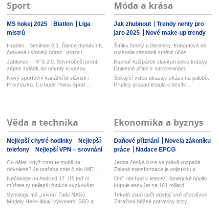
Sport
Móda a krása
MS hokej 2025
Biatlon
Liga
Jak zhubnout
Trendy nehty pro
mistrů
jaro 2025
Nové make-up trendy
Hradec - Besiktas 0:1. Šance domácích,
Šmiky šmiky u Bereniky. Kohoutová se
červená i smolný odraz. Votroci...
rozhodla zásadně změnit účes
Jablonec – RFS 2:0. Severočeši první
Kuchař Kašpárek slavil po boku krásky:
zápas zvládli, do odvety si vezou...
Dojemné přání k narozeninám
Nový sportovní kanál křtili slávisti i
Šokující video ukazuje zkázu na palubě:
Procházka. Co bude Prima Sport ...
Prudký propad letadla o desítk...
Věda a technika
Ekonomika a byznys
Nejlepší chytré hodinky
Nejlepší
Daňové přiznání
Novela zákoníku
telefony
Nejlepší VPN – srovnání
práce
Nadace EPCG
Co dělat, když ztratíte mobil na
Jedna česká iluze se právě rozpadá.
dovolené? Je potřeba znát číslo IMEI ...
Zelená transformace je pojistkou p...
Nečekejte na Android 17. Už teď si
Obří obchod v letectví. Americké Apollo
můžete ty nejlepší funkce vyzkoušet...
kupuje easyJet za 161 miliard ...
Synology má „novou“ řadu NASů.
Tekuté zlato opět dostojí své přezdívce.
Modely Neo+ lákají výkonem, SSD a
Zdražení běžné potraviny brzy...
vyměn...