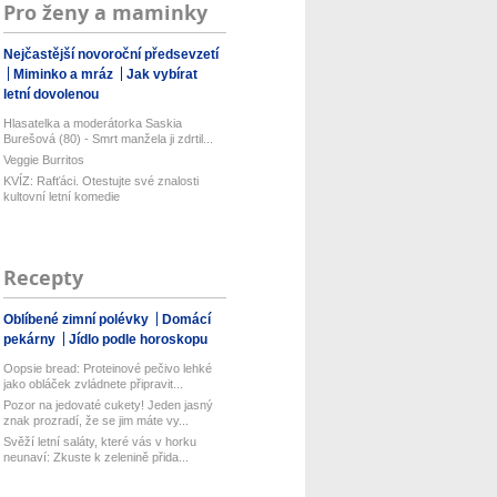
Pro ženy a maminky
Nejčastější novoroční předsevzetí
Miminko a mráz
Jak vybírat
letní dovolenou
Hlasatelka a moderátorka Saskia
Burešová (80) - Smrt manžela ji zdrtil...
Veggie Burritos
KVÍZ: Rafťáci. Otestujte své znalosti
kultovní letní komedie
Recepty
Oblíbené zimní polévky
Domácí
pekárny
Jídlo podle horoskopu
Oopsie bread: Proteinové pečivo lehké
jako obláček zvládnete připravit...
Pozor na jedovaté cukety! Jeden jasný
znak prozradí, že se jim máte vy...
Svěží letní saláty, které vás v horku
neunaví: Zkuste k zelenině přida...