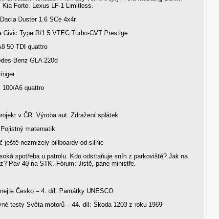
 Kia Forte. Lexus LF-1 Limitless.
Dacia Duster 1.6 SCe 4x4r
 Civic Type R/1.5 VTEC Turbo-CVT Prestige
8 50 TDI quattro
des-Benz GLA 220d
inger
 100/A6 quattro
ojekt v ČR. Výroba aut. Zdražení splátek.
Pojistný matematik
 ještě nezmizely billboardy od silnic
oká spotřeba u patrolu. Kdo odstraňuje sníh z parkoviště? Jak na
z? Pav-40 na STK. Fórum: Jistě, pane ministře.
ejte Česko – 4. díl: Památky UNESCO
né testy Světa motorů – 44. díl: Škoda 1203 z roku 1969