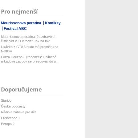
Pro nejmenší
Mourissonova poradna
Komiksy
Festival ABC
Mourrisonova poradna: Je zdravé si
čistit pleť v 11 letech? Jak na to?
Ukázka z GTA 6 bude mít premiéru na
Netflixu
Forza Horizon 6 (recenze): Oblíbené
arkádové závody se přesouvají do u...
Doporučujeme
Starjob
České podcasty
Rádio a zábava pro děti
Frekvence 1
Evropa 2