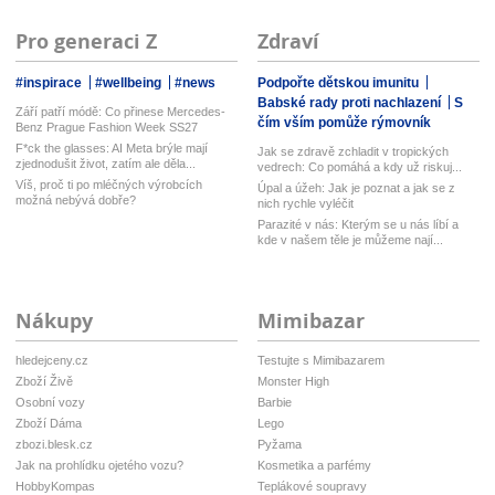
Pro generaci Z
Zdraví
#inspirace
#wellbeing
#news
Podpořte dětskou imunitu
Babské rady proti nachlazení
S
Září patří módě: Co přinese Mercedes-
čím vším pomůže rýmovník
Benz Prague Fashion Week SS27
F*ck the glasses: AI Meta brýle mají
Jak se zdravě zchladit v tropických
zjednodušit život, zatím ale děla...
vedrech: Co pomáhá a kdy už riskuj...
Víš, proč ti po mléčných výrobcích
Úpal a úžeh: Jak je poznat a jak se z
možná nebývá dobře?
nich rychle vyléčit
Parazité v nás: Kterým se u nás líbí a
kde v našem těle je můžeme nají...
Nákupy
Mimibazar
hledejceny.cz
Testujte s Mimibazarem
Zboží Živě
Monster High
Osobní vozy
Barbie
Zboží Dáma
Lego
zbozi.blesk.cz
Pyžama
Jak na prohlídku ojetého vozu?
Kosmetika a parfémy
HobbyKompas
Teplákové soupravy