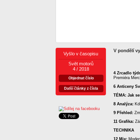
V pondělí v
Vyšlo v časopisu
Svět motorů
4 / 2018
4 Zrcadlo týd
Premiéra Merce
Objednat číslo
6 Anticeny Sv
Další články z čísla
TÉMA: Jak se
8 Analýza:
Kdo
9 Přehled:
Změ
11 Grafika:
Zák
TECHNIKA
12 Mix:
Modern