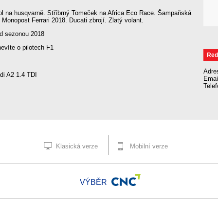
 na husqvarně. Stříbrný Tomeček na Africa Eco Race. Šampaňská
. Monopost Ferrari 2018. Ducati zbrojí. Zlatý volant.
d sezonou 2018
evíte o pilotech F1
Red
Adre
i A2 1.4 TDI
Emai
Tele
Klasická verze
Mobilní verze
VÝBĚR