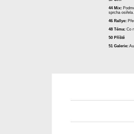
44 Mix:
Podmol
sprcha osiřela
46 Rallye:
Pře
48 Téma:
Co n
50 Příště
51 Galerie:
Aud