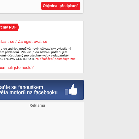
Objednat předplatné
rchiv PDF
hlásit se / Zaregistrovat se
up do archivu používá nový, uživatelsky vylepšený
ém přihlášení. Pro vstup do archivu potřebujete
notný účet platný pro všechny weby vydavatelství
CH NEWS CENTER a.s.
Po přihlášení pokračujte zde!
omněli jste heslo?