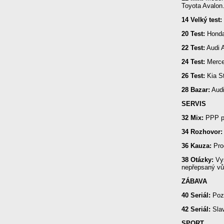
Toyota Avalon.
14 Velký test:
20 Test:
Honda
22 Test:
Audi A
24 Test:
Merce
26 Test:
Kia St
28 Bazar:
Audi
SERVIS
32 Mix:
PPP pr
34 Rozhovor:
36 Kauza:
Proč
38 Otázky:
Vys
nepřepsaný vů
ZÁBAVA
40 Seriál:
Pozn
42 Seriál:
Slav
SPORT