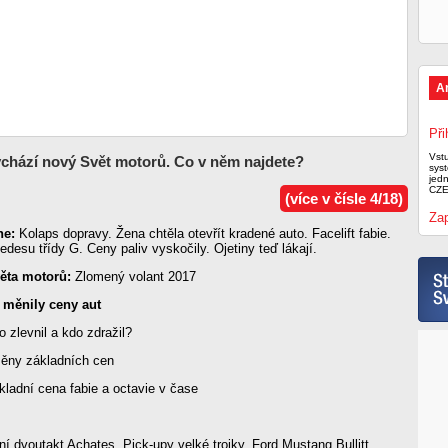
A
Při
Vst
ychází nový Svět motorů. Co v něm najdete?
syst
jed
CZE
(více v čísle 4/18)
Zap
ne:
Kolaps dopravy. Žena chtěla otevřít kradené auto. Facelift fabie.
desu třídy G. Ceny paliv vyskočily. Ojetiny teď lákají.
ěta motorů:
Zlomený volant 2017
 měnily ceny aut
 zlevnil a kdo zdražil?
ny základních cen
ladní cena fabie a octavie v čase
í dvoutakt Achates. Pick-upy velké trojky. Ford Mustang Bullitt.