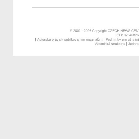
© 2001 - 2026 Copyright
CZECH NEWS CENT
IČO: 02346826,
Autorská práva k publikovaným materiálům
Podmínky pro užívání 
Vlastnická struktura
Jednotn