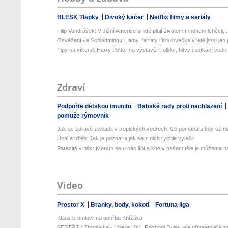
BLESK Tlapky
Divoký kačer
Netflix filmy a seriály
Filip Vondrášek: V Jižní Americe si lidé plují životem mnohem lehčeji,..
Osvěžení ve Schladmingu: Lamy, ferraty i koulovačka v létě jsou jen p
Tipy na víkend: Harry Potter na výstavě! Folklor, bitvy i setkání vodn.
Zdraví
Podpořte dětskou imunitu
Babské rady proti nachlazení
pomůže rýmovník
Jak se zdravě zchladit v tropických vedrech: Co pomáhá a kdy už ris
Úpal a úžeh: Jak je poznat a jak se z nich rychle vyléčit
Parazité v nás: Kterým se u nás líbí a kde v našem těle je můžeme naj
Video
Prostor X
Branky, body, kokoti
Fortuna liga
Klaus promluvil na pohřbu Knížáka
SESTŘIH: Zbrojovka - Liberec 0:1. Rozhodl Dulay, ale při premiéře za