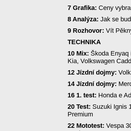
7 Grafika:
Ceny vybra
8 Analýza:
Jak se bud
9 Rozhovor:
Vít Pěkn
TECHNIKA
10 Mix:
Škoda Enyaq i
Kia, Volkswagen Cadd
12 Jízdní dojmy:
Volk
14 Jízdní dojmy:
Merc
16 1. test:
Honda e Ad
20 Test:
Suzuki Ignis 1
Premium
22 Mototest:
Vespa 30