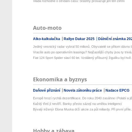
Vláda rozhodne o střídání času: Šťastný prosazuje jen ten zimní
Auto-moto
Alko-kalkulačka
Rallye Dakar 2025
Dálniční známka 20
Jediný vesnický radar vybral 50 milionů. Obyvatelé se přitom dávno b
Vracíte auto po operativním leasingu? Nejčastější chyby jsou ty triviá.
Fiat 124 Sport Spider slaví 60 let. Vzdálený příbuzný žigulíku byl hvě.
Ekonomika a byznys
Daňové přiznání
Novela zákoníku práce
Nadace EPCG
Evropě hrozí rychlá dezertifikace. Do roku 2040 zasáhne i Polabí a již
Každý třetí jí nevěří. Banky přesto sázejí na umělou inteligenci
Bývalý inženýr Elona Muska drží akcie za půl miliardy. Při první příle..
Hobby a zábava