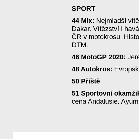
SPORT
44 Mix:
Nejmladší vítě
Dakar. Vítězství i havá
ČR v motokrosu. Histo
DTM.
46 MotoGP 2020:
Jere
48 Autokros:
Evropská
50 Příště
51 Sportovní okamži
cena Andalusie. Ayumu