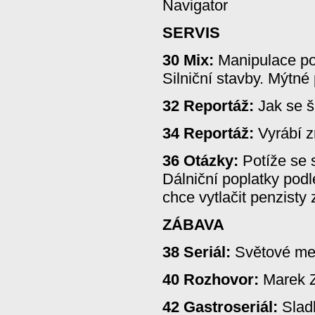
Navigator
SERVIS
30 Mix:
Manipulace poč
Silniční stavby. Mýtné
32 Reportáž:
Jak se š
34 Reportáž:
Vyrábí z
36 Otázky:
Potíže se s
Dálniční poplatky podl
chce vytlačit penzisty z
ZÁBAVA
38 Seriál:
Světové met
40 Rozhovor:
Marek Z
42 Gastroseriál:
Sladk