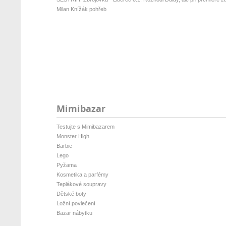
Milan Knížák pohřeb
Mimibazar
Testujte s Mimibazarem
Monster High
Barbie
Lego
Pyžama
Kosmetika a parfémy
Teplákové soupravy
Dětské boty
Ložní povlečení
Bazar nábytku