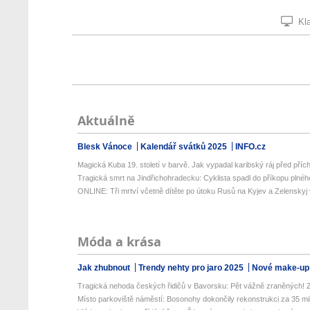
Kla
Aktuálně
Blesk Vánoce
Kalendář svátků 2025
INFO.cz
Magická Kuba 19. století v barvě. Jak vypadal karibský ráj před přích
Tragická smrt na Jindřichohradecku: Cyklista spadl do příkopu plného
ONLINE: Tři mrtví včetně dítěte po útoku Rusů na Kyjev a Zelenskyj v
Móda a krása
Jak zhubnout
Trendy nehty pro jaro 2025
Nové make-up
Tragická nehoda českých řidičů v Bavorsku: Pět vážně zraněných! Z
Místo parkoviště náměstí: Bosonohy dokončily rekonstrukci za 35 mili