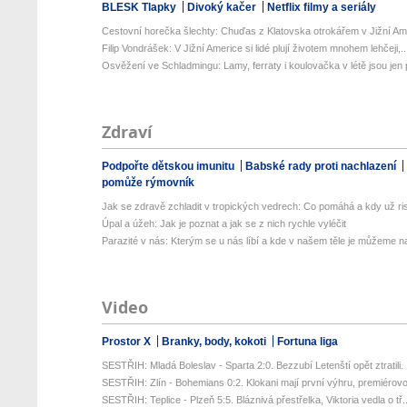
BLESK Tlapky
Divoký kačer
Netflix filmy a seriály
Cestovní horečka šlechty: Chuďas z Klatovska otrokářem v Jižní Am
Filip Vondrášek: V Jižní Americe si lidé plují životem mnohem lehčeji,..
Osvěžení ve Schladmingu: Lamy, ferraty i koulovačka v létě jsou jen p
Zdraví
Podpořte dětskou imunitu
Babské rady proti nachlazení
pomůže rýmovník
Jak se zdravě zchladit v tropických vedrech: Co pomáhá a kdy už ris
Úpal a úžeh: Jak je poznat a jak se z nich rychle vyléčit
Parazité v nás: Kterým se u nás líbí a kde v našem těle je můžeme naj
Video
Prostor X
Branky, body, kokoti
Fortuna liga
SESTŘIH: Mladá Boleslav - Sparta 2:0. Bezzubí Letenští opět ztratili. .
SESTŘIH: Zlín - Bohemians 0:2. Klokani mají první výhru, premiérovou
SESTŘIH: Teplice - Plzeň 5:5. Bláznivá přestřelka, Viktoria vedla o tř..