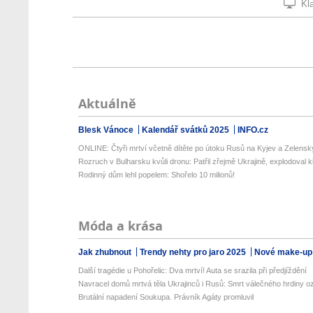
Kla
Aktuálně
Blesk Vánoce
Kalendář svátků 2025
INFO.cz
ONLINE: Čtyři mrtví včetně dítěte po útoku Rusů na Kyjev a Zelenskyj
Rozruch v Bulharsku kvůli dronu: Patřil zřejmě Ukrajině, explodoval ki
Rodinný dům lehl popelem: Shořelo 10 milionů!
Móda a krása
Jak zhubnout
Trendy nehty pro jaro 2025
Nové make-up
Další tragédie u Pohořelic: Dva mrtví! Auta se srazila při předjíždění
Navracel domů mrtvá těla Ukrajinců i Rusů: Smrt válečného hrdiny o
Brutální napadení Soukupa. Právník Agáty promluvil