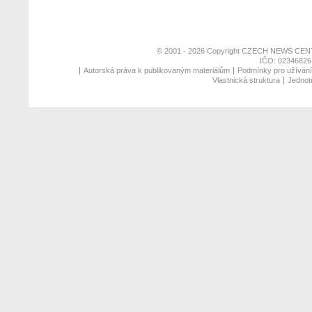
© 2001 - 2026 Copyright
CZECH NEWS CENT
IČO: 02346826,
Autorská práva k publikovaným materiálům
Podmínky pro užívání 
Vlastnická struktura
Jednotn