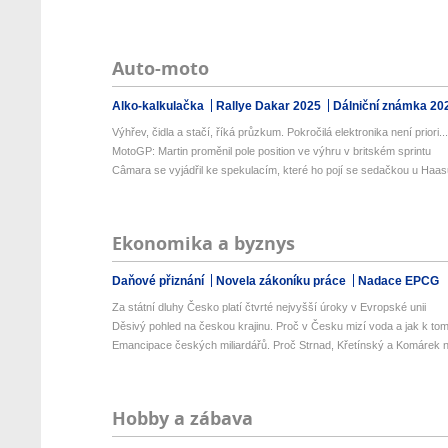
Auto-moto
Alko-kalkulačka
Rallye Dakar 2025
Dálniční známka 20
Výhřev, čidla a stačí, říká průzkum. Pokročilá elektronika není priori..
MotoGP: Martin proměnil pole position ve výhru v britském sprintu
Câmara se vyjádřil ke spekulacím, které ho pojí se sedačkou u Haa
Ekonomika a byznys
Daňové přiznání
Novela zákoníku práce
Nadace EPCG
Za státní dluhy Česko platí čtvrté nejvyšší úroky v Evropské unii
Děsivý pohled na českou krajinu. Proč v Česku mizí voda a jak k tom
Emancipace českých miliardářů. Proč Strnad, Křetínský a Komárek n
Hobby a zábava