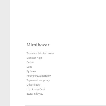
Mimibazar
Testujte s Mimibazarem
Monster High
Barbie
Lego
Pyžama
Kosmetika a parfémy
Teplákové soupravy
Dětské boty
Ložní povlečení
Bazar nábytku