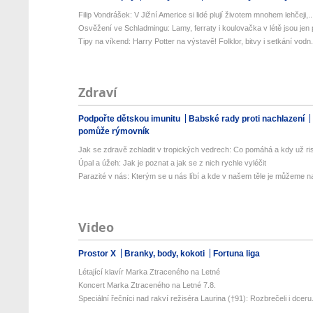
Filip Vondrášek: V Jižní Americe si lidé plují životem mnohem lehčeji,..
Osvěžení ve Schladmingu: Lamy, ferraty i koulovačka v létě jsou jen p
Tipy na víkend: Harry Potter na výstavě! Folklor, bitvy i setkání vodn.
Zdraví
Podpořte dětskou imunitu
Babské rady proti nachlazení
pomůže rýmovník
Jak se zdravě zchladit v tropických vedrech: Co pomáhá a kdy už ris
Úpal a úžeh: Jak je poznat a jak se z nich rychle vyléčit
Parazité v nás: Kterým se u nás líbí a kde v našem těle je můžeme naj
Video
Prostor X
Branky, body, kokoti
Fortuna liga
Létající klavír Marka Ztraceného na Letné
Koncert Marka Ztraceného na Letné 7.8.
Speciální řečníci nad rakví režiséra Laurina (†91): Rozbrečeli i dceru.