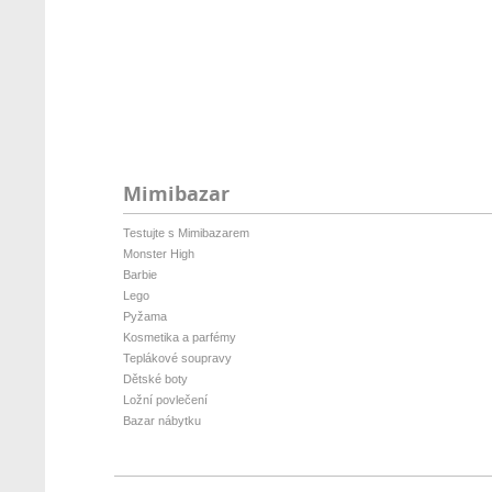
Mimibazar
Testujte s Mimibazarem
Monster High
Barbie
Lego
Pyžama
Kosmetika a parfémy
Teplákové soupravy
Dětské boty
Ložní povlečení
Bazar nábytku