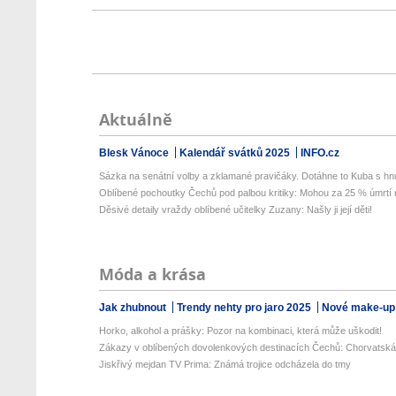
Aktuálně
Blesk Vánoce
Kalendář svátků 2025
INFO.cz
Sázka na senátní volby a zklamané pravičáky. Dotáhne to Kuba s hnu
Oblíbené pochoutky Čechů pod palbou kritiky: Mohou za 25 % úmrtí n
Děsivé detaily vraždy oblíbené učitelky Zuzany: Našly ji její děti!
Móda a krása
Jak zhubnout
Trendy nehty pro jaro 2025
Nové make-up
Horko, alkohol a prášky: Pozor na kombinaci, která může uškodit!
Zákazy v oblíbených dovolenkových destinacích Čechů: Chorvatská r
Jiskřivý mejdan TV Prima: Známá trojice odcházela do tmy