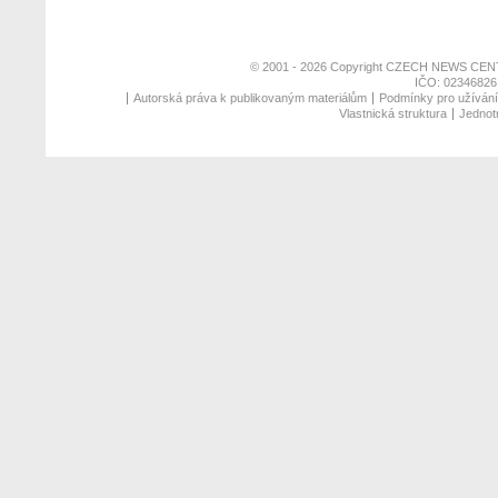
© 2001 - 2026 Copyright
CZECH NEWS CENT
IČO: 02346826,
Autorská práva k publikovaným materiálům
Podmínky pro užívání 
Vlastnická struktura
Jednotn