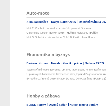
Auto-moto
Alko-kalkulačka
Rallye Dakar 2025
Dálniční známka 20
Moto2: V sobotu dopoledne se do čela posunul Guevara
Oldsmobile Golden Rocket (1956): Hvězda Motoramy i Paříže
Moto3: Sobotnímu dopoledni ve Velké Británii kraloval Uriarte
Ekonomika a byznys
Daňové přiznání
Novela zákoníku práce
Nadace EPCG
Tajemství měnové intervence: obranou japonského jenu chrání Amerik
U pražských hal chceme hlavně více akcí, lepší VIP i gastronomii, řík
Evropě hrozí rychlá dezertifikace. Do roku 2040 zasáhne i Polabí a již
Hobby a zábava
BLESK Tlapky
Divoký kačer
Netflix filmy a seriály