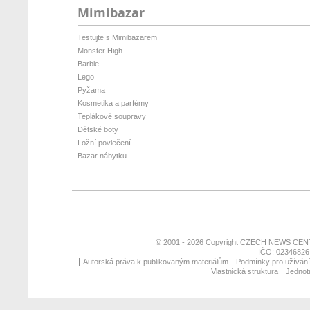
Mimibazar
Testujte s Mimibazarem
Monster High
Barbie
Lego
Pyžama
Kosmetika a parfémy
Teplákové soupravy
Dětské boty
Ložní povlečení
Bazar nábytku
© 2001 - 2026 Copyright
CZECH NEWS CENT
IČO: 02346826,
Autorská práva k publikovaným materiálům
Podmínky pro užívání 
Vlastnická struktura
Jednotn