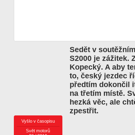
Sedět v soutěžním
S2000 je zážitek. 
Kopecký. A aby te
to, český jezdec ř
předtím dokončil i
na třetím místě. S
hezká věc, ale cht
zpestřit.
Vyšlo v časopisu
Svět motorů