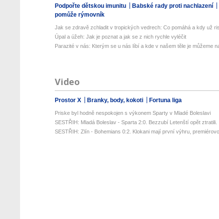
Podpořte dětskou imunitu
Babské rady proti nachlazení
pomůže rýmovník
Jak se zdravě zchladit v tropických vedrech: Co pomáhá a kdy už ris
Úpal a úžeh: Jak je poznat a jak se z nich rychle vyléčit
Parazité v nás: Kterým se u nás líbí a kde v našem těle je můžeme naj
Video
Prostor X
Branky, body, kokoti
Fortuna liga
Priske byl hodně nespokojen s výkonem Sparty v Mladé Boleslavi
SESTŘIH: Mladá Boleslav - Sparta 2:0. Bezzubí Letenští opět ztratili. .
SESTŘIH: Zlín - Bohemians 0:2. Klokani mají první výhru, premiérovou