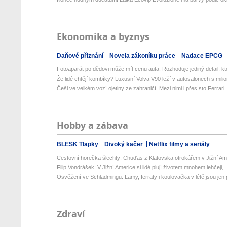
Ekonomika a byznys
Daňové přiznání
Novela zákoníku práce
Nadace EPCG
Fotoaparát po dědovi může mít cenu auta. Rozhoduje jediný detail, kte
Že lidé chtějí kombíky? Luxusní Volva V90 leží v autosalonech s milion
Češi ve velkém vozí ojetiny ze zahraničí. Mezi nimi i přes sto Ferrari..
Hobby a zábava
BLESK Tlapky
Divoký kačer
Netflix filmy a seriály
Cestovní horečka šlechty: Chuďas z Klatovska otrokářem v Jižní Am
Filip Vondrášek: V Jižní Americe si lidé plují životem mnohem lehčeji,..
Osvěžení ve Schladmingu: Lamy, ferraty i koulovačka v létě jsou jen p
Zdraví