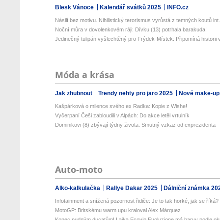
Blesk Vánoce
Kalendář svátků 2025
INFO.cz
Násilí bez motivu. Nihilistický terorismus vyrůstá z temných koutů int.
Noční můra v dovolenkovém ráji: Dívku (13) potrhala barakuda!
Jedinečný tulipán vyšlechtěný pro Frýdek-Místek: Připomíná historii v
Móda a krása
Jak zhubnout
Trendy nehty pro jaro 2025
Nové make-up
Kašpárková o milence svého ex Radka: Kopie z Wishe!
Vyčerpaní Češi zabloudili v Alpách: Do akce letěl vrtulník
Dominikovi (8) zbývají týdny života: Smutný vzkaz od exprezidenta
Auto-moto
Alko-kalkulačka
Rallye Dakar 2025
Dálniční známka 20
Infotainment a snížená pozornost řidiče: Je to tak horké, jak se říká?
MotoGP: Britskému warm upu kraloval Alex Márquez
Konec nudným ducatům! Laika Ecovip Evoluzione má barvy podle okr